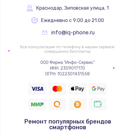
2500 руб.
Краснодар
,
 Зиповская улица, 1
Заказать
Ежедневно с 9:00 до 21:00
info@iq-phone.ru
Ремонт FaceID
2500 руб.
Все консультации по телефону в нашем сервисе
совершенно бесплатны
Заказать
ООО Фирма "Инфо-Сервис"
Замена стекла камеры
ИНН: 2309017170
ОГРН: 1022301431558
2000 руб.
Заказать
Замена задней крышки
1800 руб.
Ремонт популярных брендов
Заказать
смартфонов