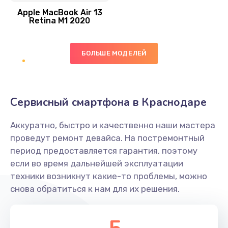
1290 руб.
Apple MacBook Air 13
Retina M1 2020
Заказать
Ремонт гироскопа
БОЛЬШЕ МОДЕЛЕЙ
750 руб.
Заказать
Сервисный смартфона в Краснодаре
Ремонт микрофона
450 руб.
Аккуратно, быстро и качественно наши мастера
проведут ремонт девайса. На постремонтный
Заказать
период предоставляется гарантия, поэтому
если во время дальнейшей эксплуатации
Ремонт GPS-модуля
техники возникнут какие-то проблемы, можно
650 руб.
снова обратиться к нам для их решения.
Заказать
Ремонт динамика