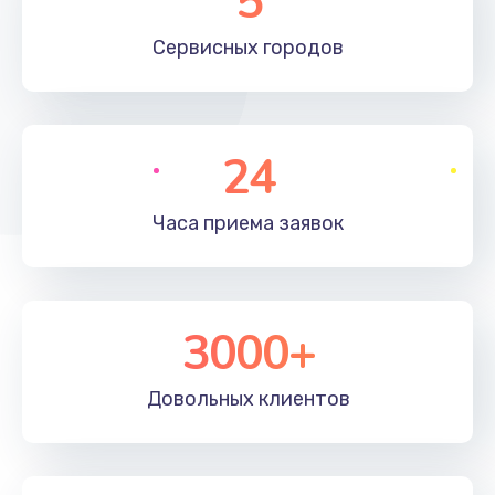
5
500 руб.
Сервисных
городов
Заказать
Программный ремонт
450 руб.
24
Заказать
Часа приема
заявок
Ремонт Bluetooth-систем
450 руб.
Заказать
3000+
Ремонт оптики
Довольных
клиентов
450 руб.
Заказать