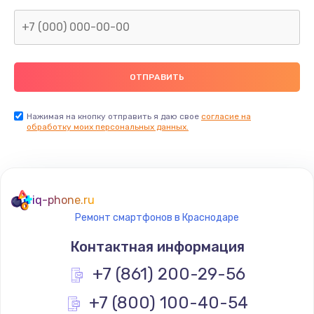
1045 руб.
Заказать
Восстановление данных
990 руб.
Заказать
Нажимая на кнопку отправить я даю свое
согласие на
обработку моих персональных данных.
Замена камеры
2000 руб.
Заказать
iq-phone.ru
Ремонт смартфонов в Краснодаре
Восстановление после попадания влаги
Контактная информация
1700 руб.
+7 (861) 200-29-56
Заказать
+7 (800) 100-40-54
Замена заднего стекла