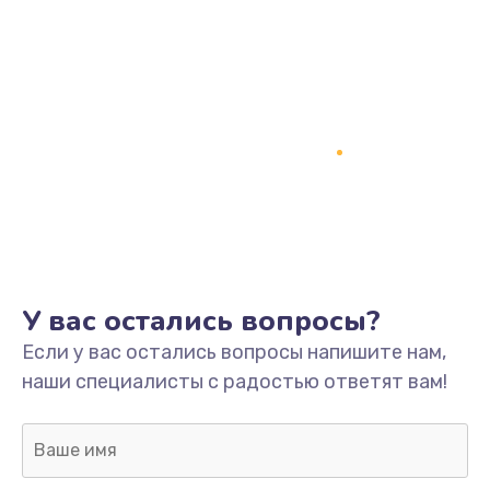
Заказать
Замена динамика
1500 руб.
Заказать
Замена контроллера питания
1490 руб.
Заказать
У вас остались вопросы?
Прошивка / разблокировка
Если у вас остались вопросы напишите нам,
1500 руб.
наши специалисты с радостью ответят вам!
Заказать
Замена корпуса