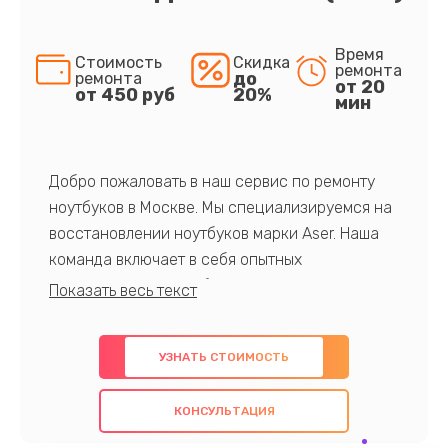
Время
Стоимость
Скидка
ремонта
до
ремонта
от 20
от 450 руб
20%
мин
Добро пожаловать в наш сервис по ремонту
ноутбуков в Москве. Мы специализируемся на
восстановлении ноутбуков марки Aser. Наша
команда включает в себя опытных
профессионалов с обширными знаниями и
многолетним опытом в данной области. Мы
предлагаем быстрый и качественный ремонт с
УЗНАТЬ СТОИМОСТЬ
использованием оригинальных компонентов, а
также гарантируем качество всех
КОНСУЛЬТАЦИЯ
проведенных работ. Наша цель - предоставить
клиентам надежное и профессиональное