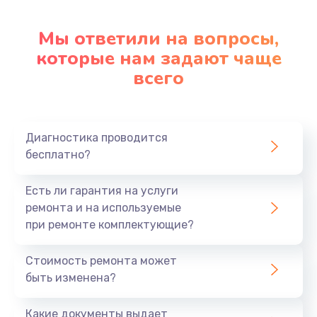
Замена стекла
Мы ответили на вопросы,
которые нам задают чаще
2500 руб.
всего
Заказать
Чистка от пыли
830 руб.
Диагностика проводится
бесплатно?
Заказать
Есть ли гарантия на услуги
Ремонт подсветки
ремонта и на используемые
1200 руб.
при ремонте комплектующие?
Заказать
Стоимость ремонта может
Замена электронных компонентов
быть изменена?
1900 руб.
Какие документы выдает