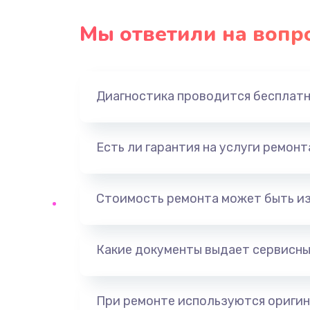
Замена USB порта
Мы ответили на вопр
Замена звуковой карты
Диагностика проводится бесплат
Замена оперативной памяти
Замена процессора
Есть ли гарантия на услуги ремон
Замена системы охлаждения
Стоимость ремонта может быть и
Замена термопасты
Какие документы выдает сервисны
Замена шлейфа матрицы
Замена северного моста
При ремонте используются оригин