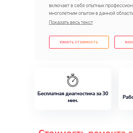
включает в себя опытных профессион
многолетним опытом в данной област
качественный ремонт с использовани
гарантируем качество всех проведенн
клиентам надежное и профессиональн
УЗНАТЬ СТОИМОСТЬ
КОН
потребности наилучшим образом. Не 
сейчас!
Бесплатная диагностика за 30
Рабо
мин.