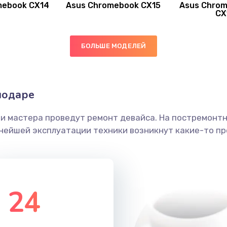
mebook CX14
Asus Chromebook CX15
Asus Chrom
50 мин
1 год
CX
60 мин
2 года
БОЛЬШЕ МОДЕЛЕЙ
40 мин
1 год
нодаре
40 мин
3 года
ши мастера проведут ремонт девайса. На постремонт
30 мин
2 года
ьнейшей эксплуатации техники возникнут какие-то пр
60 мин
2 года
30 мин
3 года
24
60 мин
2 года