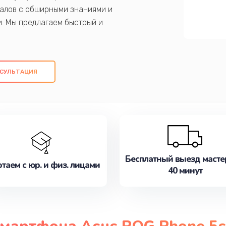
алов с обширными знаниями и
и. Мы предлагаем быстрый и
ем оригинальных компонентов, а также
ых работ. Наша цель - предоставить
ое обслуживание, удовлетворяя их
СУЛЬТАЦИЯ
медлите записаться на ремонт уже
Бесплатный выезд масте
таем с юр. и физ. лицами
40 минут