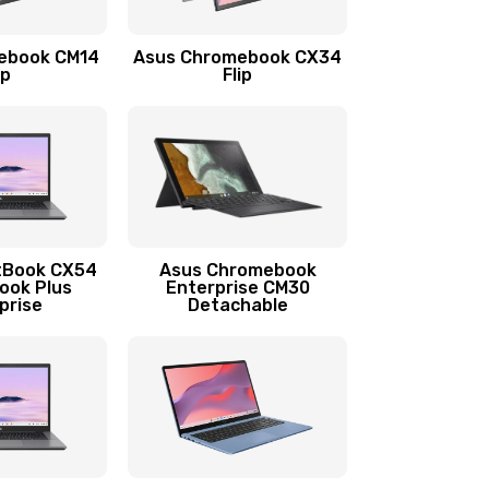
1290 руб.
Заказать
ebook CM14
Asus Chromebook CX34
1145 руб.
Заказать
ip
Flip
890 руб.
Заказать
490 руб.
Заказать
890 руб.
Заказать
tBook CX54
Asus Chromebook
ook Plus
Enterprise CM30
prise
Detachable
990 руб.
Заказать
890 руб.
Заказать
390 руб.
Заказать