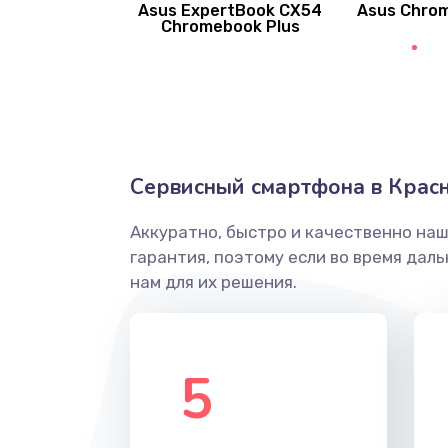
Asus ExpertBook CX54
Asus Chro
Замена вибромотора
Chromebook Plus
Замена голосового динамика
Замена основной камеры
Сервисный смартфона в Крас
Замена элемента
Аккуратно, быстро и качественно на
Замена материнской платы
гарантия, поэтому если во время дал
нам для их решения.
Замена клавиатуры
Замена корпуса
5
Замена тачпада