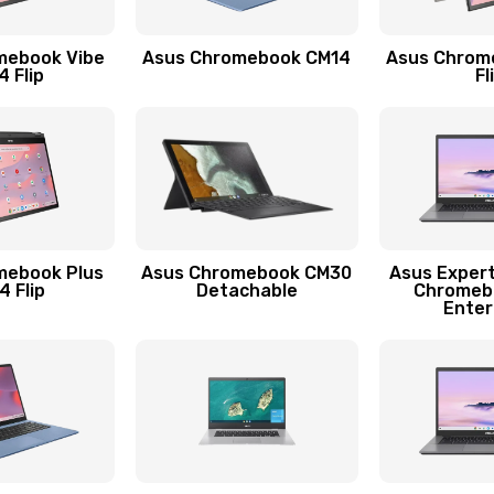
40 мин
3 года
mebook Vibe
Asus Chromebook CM14
Asus Chrom
60 мин
3 года
 Flip
Fl
30 мин
1 год
30 мин
1 год
30 мин
2 года
mebook Plus
Asus Chromebook CM30
Asus Exper
 Flip
Detachable
Chromeb
Enter
20 мин
3 года
30 мин
1 год
30 мин
1 год