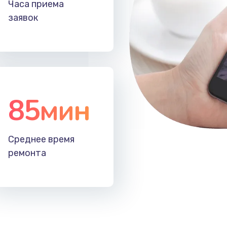
Часа приема
60 мин
2 года
заявок
60 мин
1 год
30 мин
3 года
85мин
40 мин
2 года
50 мин
1 год
Среднее время
ремонта
30 мин
2 года
30 мин
1 год
20 мин
1 год