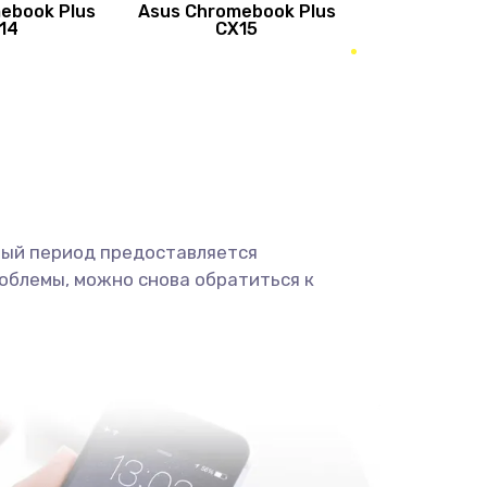
ebook Plus
Asus Chromebook Plus
890 руб.
Заказать
14
CX15
490 руб.
Заказать
490 руб.
Заказать
1190 руб.
Заказать
ный период предоставляется
1330 руб.
Заказать
облемы, можно снова обратиться к
1190 руб.
Заказать
890 руб.
Заказать
1330 руб.
Заказать