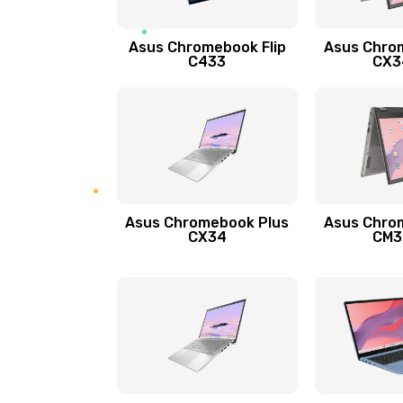
Защита гидрогелевой пленкой
Asus Chromebook Flip
Asus Chro
Замена экрана
C433
CX34
Замена аккумулятора
Замена задней крышки
Обновление ПО
Asus Chromebook Plus
Asus Chro
CX34
CM34
Замена стекла
Замена датчика приближения
Замена антенны