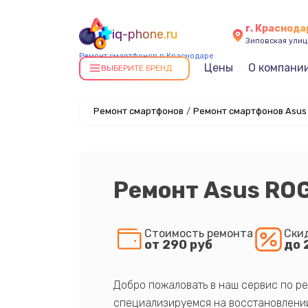
г. Краснода
iq-phone.ru
Зиповская улица
Ремонт смартфонов в Краснодаре
Цены
О компани
ВЫБЕРИТЕ БРЕНД
Ремонт смартфонов
/
Ремонт смартфонов Asus
Ремонт Asus ROG
Стоимость ремонта
Ски
от 290 руб
до 
Добро пожаловать в наш сервис по ре
специализируемся на восстановлении