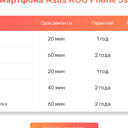
смартфона Asus ROG Phone 5s
Срок ремонта
Гарантия
20 мин
1 год
60 мин
2 года
20 мин
1 год
40 мин
2 года
ика
60 мин
2 года
50 мин
3 года