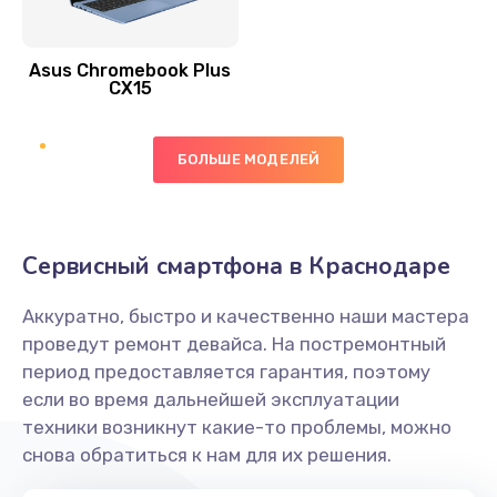
390 руб.
Asus Chromebook Plus
Заказать
CX15
Замена вибромотора
БОЛЬШЕ МОДЕЛЕЙ
890 руб.
Заказать
Замена голосового динамика
Сервисный смартфона в Краснодаре
490 руб.
Аккуратно, быстро и качественно наши мастера
Заказать
проведут ремонт девайса. На постремонтный
период предоставляется гарантия, поэтому
Замена основной камеры
если во время дальнейшей эксплуатации
490 руб.
техники возникнут какие-то проблемы, можно
снова обратиться к нам для их решения.
Заказать