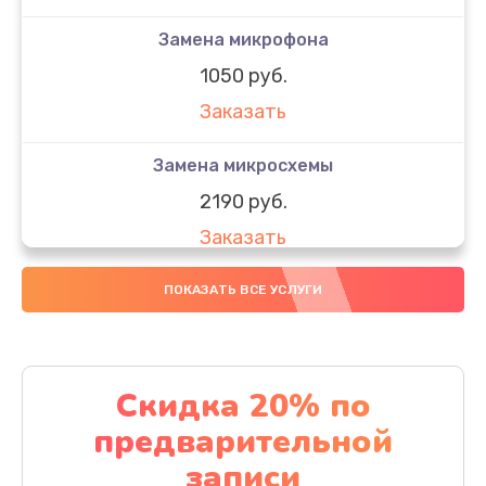
Замена микрофона
1050 руб.
Заказать
Замена микросхемы
2190 руб.
Заказать
Замена передней камеры
ПОКАЗАТЬ ВСЕ УСЛУГИ
490 руб.
Заказать
Скидка 20% по
Замена полифонического динамика
предварительной
390 руб.
записи