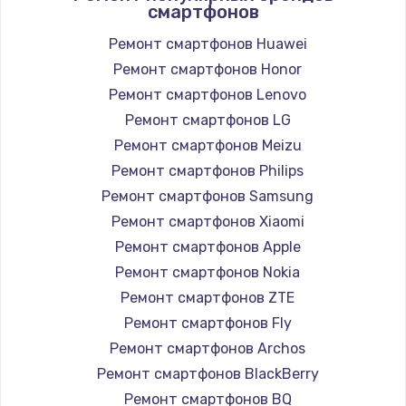
смартфонов
Замена вебкамеры
1260 руб.
Ремонт смартфонов Huawei
Ремонт смартфонов Honor
Заказать
Ремонт смартфонов Lenovo
Ремонт петель крышки
Ремонт смартфонов LG
990 руб.
Ремонт смартфонов Meizu
Ремонт смартфонов Philips
Заказать
Ремонт смартфонов Samsung
Настройка Wi-Fi
Ремонт смартфонов Xiaomi
Ремонт смартфонов Apple
1030 руб.
Ремонт смартфонов Nokia
Заказать
Ремонт смартфонов ZTE
Ремонт смартфонов Fly
Замена шим-контроллера
Ремонт смартфонов Archos
3900 руб.
Ремонт смартфонов BlackBerry
Заказать
Ремонт смартфонов BQ