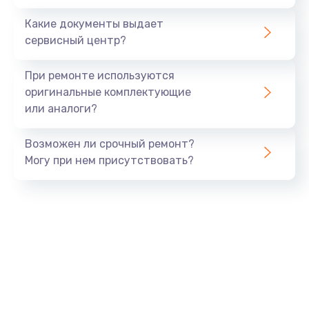
Заказать
Какие документы выдает
сервисный центр?
Восстановление данных
990 руб.
При ремонте используются
Заказать
оригинальные комплектующие
или аналоги?
Замена USB порта
Возможен ли срочный ремонт?
1060 руб.
Могу при нем присутствовать?
Заказать
Замена звуковой карты
1100 руб.
Заказать
Замена оперативной памяти
890 руб.