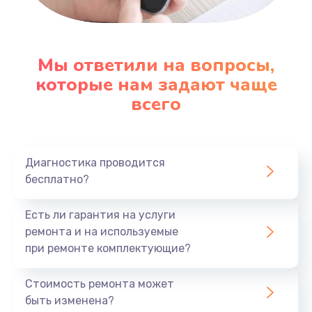
Настройка ОС
1090 руб.
Мы ответили на вопросы,
которые нам задают чаще
Заказать
всего
Ремонт подсветки
1200 руб.
Заказать
Диагностика проводится
бесплатно?
Настройка BIOS
Есть ли гарантия на услуги
930 руб.
ремонта и на используемые
Заказать
при ремонте комплектующие?
Замена SSD
Стоимость ремонта может
1045 руб.
быть изменена?