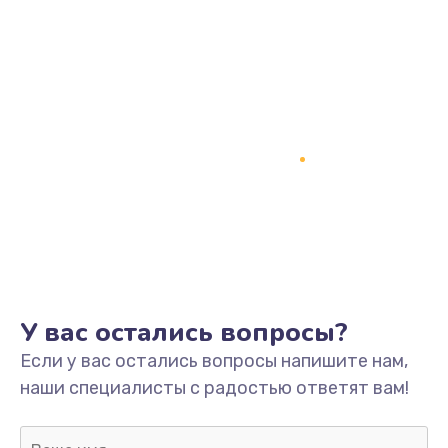
Заказать
Замена процессора
1800 руб.
Заказать
Замена системы охлаждения
1500 руб.
Заказать
Замена термопасты
У вас остались вопросы?
995 руб.
Если у вас остались вопросы напишите нам,
Заказать
наши специалисты с радостью ответят вам!
Замена шлейфа матрицы