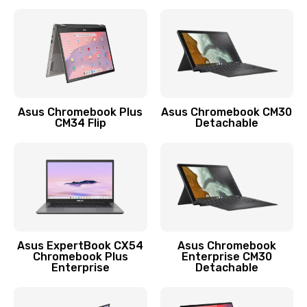
390 руб.
Заказать
Защита гидрогелевой пленкой
1290 руб.
Заказать
Asus Chromebook Plus
Asus Chromebook CM30
CM34 Flip
Detachable
Замена экрана
1145 руб.
Заказать
Замена аккумулятора
890 руб.
Asus ExpertBook CX54
Asus Chromebook
Chromebook Plus
Enterprise CM30
Заказать
Enterprise
Detachable
Замена задней крышки