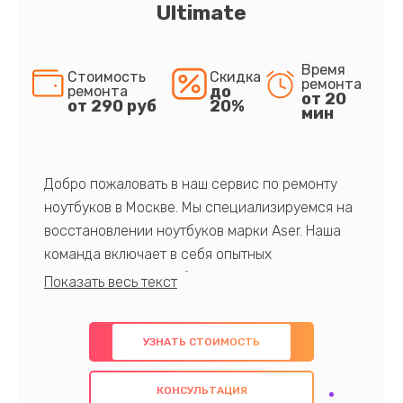
Ultimate
Время
Стоимость
Скидка
ремонта
до
ремонта
от 20
от 290 руб
20%
мин
Добро пожаловать в наш сервис по ремонту
ноутбуков в Москве. Мы специализируемся на
восстановлении ноутбуков марки Aser. Наша
команда включает в себя опытных
профессионалов с обширными знаниями и
многолетним опытом в данной области. Мы
предлагаем быстрый и качественный ремонт с
УЗНАТЬ СТОИМОСТЬ
использованием оригинальных компонентов, а
также гарантируем качество всех
КОНСУЛЬТАЦИЯ
проведенных работ. Наша цель - предоставить