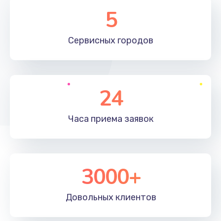
Замена элемента
5
1190 руб.
Сервисных
городов
Заказать
Замена материнской платы
1330 руб.
24
Заказать
Часа приема
заявок
Замена клавиатуры
1190 руб.
Заказать
3000+
Замена корпуса
890 руб.
Довольных
клиентов
Заказать