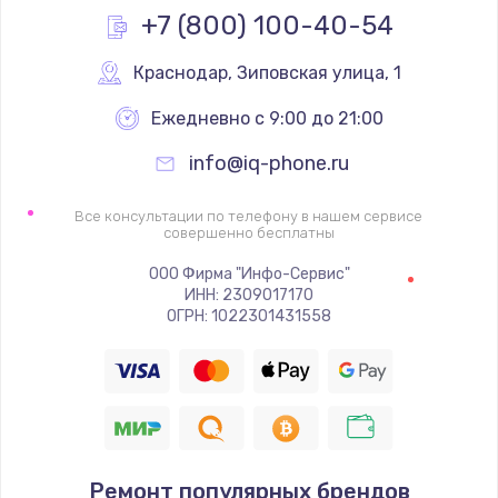
+7 (800) 100-40-54
1600 руб.
Заказать
Краснодар
,
 Зиповская улица, 1
Ежедневно с 9:00 до 21:00
Ремонт цепей питания
2500 руб.
info@iq-phone.ru
Заказать
Все консультации по телефону в нашем сервисе
совершенно бесплатны
Замена жесткого диска
ООО Фирма "Инфо-Сервис"
750 руб.
ИНН: 2309017170
ОГРН: 1022301431558
Заказать
Установка драйверов
725 руб.
Заказать
Ремонт популярных брендов