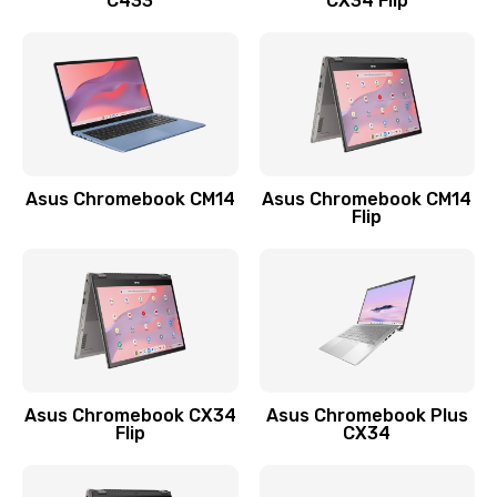
C433
CX34 Flip
Замена сканера отпечатка
790 руб.
Заказать
Замена разъема зарядки (питания)
390 руб.
Asus Chromebook CM14
Asus Chromebook CM14
Flip
Заказать
Замена разъёма наушников (гарнитуры)
390 руб.
Заказать
Замена кнопок громкости
Asus Chromebook CX34
Asus Chromebook Plus
Flip
CX34
390 руб.
Заказать