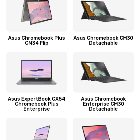
Защита гидрогелевой пленкой
1290 руб.
Заказать
Asus Chromebook Plus
Asus Chromebook CM30
CM34 Flip
Detachable
Замена экрана
1145 руб.
Заказать
Замена аккумулятора
890 руб.
Asus ExpertBook CX54
Asus Chromebook
Chromebook Plus
Enterprise CM30
Заказать
Enterprise
Detachable
Замена задней крышки
490 руб.