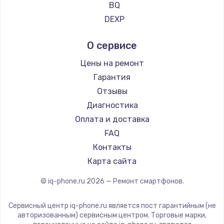
Ремонт смартфонов Vertu
BQ
Ремонт смартфонов Tp-Link
DEXP
Ремонт смартфонов Hisense
Digma
О сервисе
Ремонт смартфонов Nubia
Ginzzu
Ремонт смартфонов Land Rover
Highscreen
Цены на ремонт
Ремонт смартфонов Acer
Irbis
Гарантия
Ремонт смартфонов HP
Kyocera
Отзывы
Ремонт смартфонов Poco
LeEco
Диагностика
Ремонт смартфонов HTC
OnePlus
Оплата и доставка
Ремонт смартфонов Blackmagic
teXet
FAQ
Ремонт смартфонов Nothing
Motorola
Контакты
Ремонт смартфонов iQOO
Prestigio
Карта сайта
Vertex
© iq-phone.ru
2026
— Ремонт смартфонов.
Microsoft
Sharp
Сервисный центр iq-phone.ru является пост гарантийным (не
Elephone
авторизованным) сервисным центром. Торговые марки,