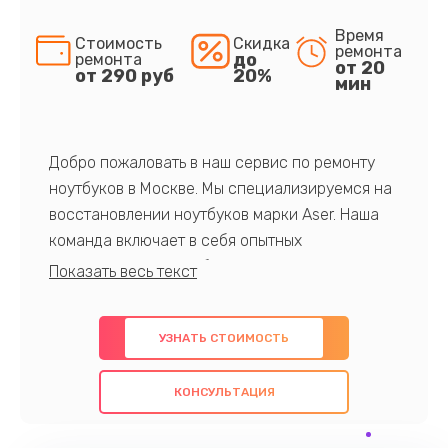
Время
Стоимость
Скидка
ремонта
до
ремонта
от 20
от 290 руб
20%
мин
Добро пожаловать в наш сервис по ремонту
ноутбуков в Москве. Мы специализируемся на
восстановлении ноутбуков марки Aser. Наша
команда включает в себя опытных
профессионалов с обширными знаниями и
многолетним опытом в данной области. Мы
предлагаем быстрый и качественный ремонт с
УЗНАТЬ СТОИМОСТЬ
использованием оригинальных компонентов, а
также гарантируем качество всех
КОНСУЛЬТАЦИЯ
проведенных работ. Наша цель - предоставить
клиентам надежное и профессиональное