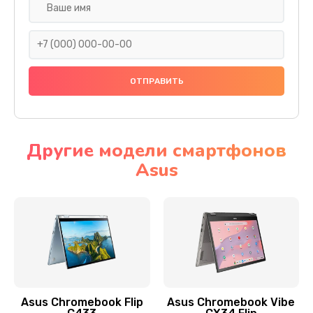
Замена разъема SIM
290 руб.
Заказать
Сбор/Разбор
1490 руб.
Заказать
Другие модели смартфонов
Asus
Чистка динамика и микрофонов (с разбором)
1790 руб.
Заказать
Замена кнопки Home (домой)
890 руб.
Заказать
Asus Chromebook Flip
Asus Chromebook Vibe