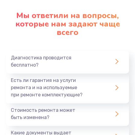
Настройка ОС
1090 руб.
Мы ответили на вопросы,
которые нам задают чаще
Заказать
всего
Ремонт подсветки
1200 руб.
Заказать
Диагностика проводится
бесплатно?
Настройка BIOS
Есть ли гарантия на услуги
930 руб.
ремонта и на используемые
Заказать
при ремонте комплектующие?
Замена SSD
Стоимость ремонта может
1045 руб.
быть изменена?
Заказать
Какие документы выдает