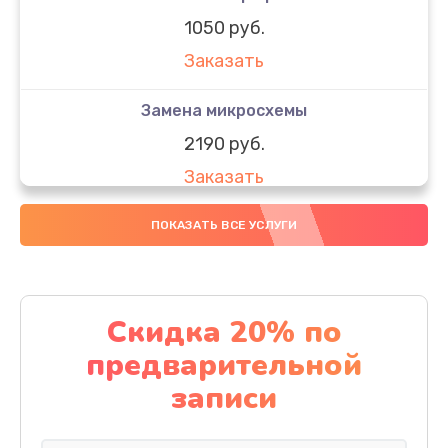
1050 руб.
Заказать
Замена микросхемы
2190 руб.
Заказать
Замена передней камеры
ПОКАЗАТЬ ВСЕ УСЛУГИ
490 руб.
Заказать
Скидка 20% по
Замена полифонического динамика
предварительной
390 руб.
записи
Заказать