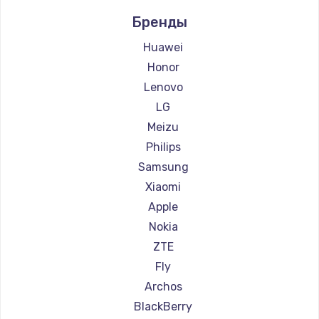
Ремонт смартфонов Digma
600 руб.
Бренды
Ремонт смартфонов Ginzzu
Заказать
Ремонт смартфонов Highscreen
Huawei
Ремонт смартфонов Irbis
Honor
Ремонт смартфонов Kyocera
Lenovo
Ремонт смартфонов LeEco
LG
Ремонт смартфонов OnePlus
Meizu
Ремонт смартфонов teXet
Philips
Ремонт смартфонов Motorola
Samsung
Ремонт смартфонов Prestigio
Xiaomi
Ремонт смартфонов Vertex
Apple
Ремонт смартфонов Microsoft
Nokia
Ремонт смартфонов Sharp
ZTE
Ремонт смартфонов Elephone
Fly
Ремонт смартфонов BlackView
Archos
Ремонт смартфонов Google
BlackBerry