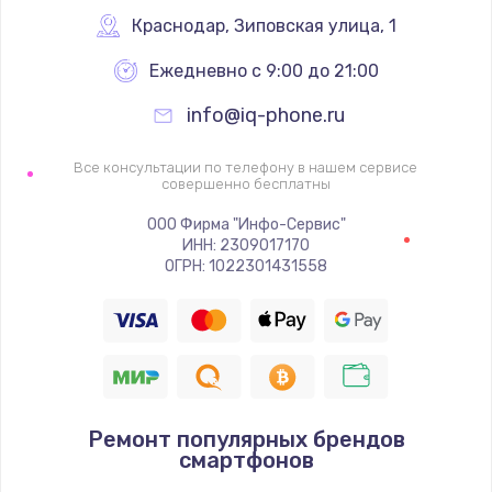
Заказать
Краснодар
,
 Зиповская улица, 1
Ежедневно с 9:00 до 21:00
Ремонт цепей питания
2500 руб.
info@iq-phone.ru
Заказать
Все консультации по телефону в нашем сервисе
совершенно бесплатны
Замена жесткого диска
ООО Фирма "Инфо-Сервис"
750 руб.
ИНН: 2309017170
ОГРН: 1022301431558
Заказать
Установка драйверов
725 руб.
Заказать
Ремонт популярных брендов
смартфонов
Замена вебкамеры