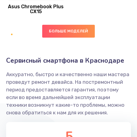
Asus Chromebook Plus
Заказать
CX15
Замена вибромотора
БОЛЬШЕ МОДЕЛЕЙ
890 руб.
Заказать
Замена голосового динамика
Сервисный смартфона в Краснодаре
490 руб.
Аккуратно, быстро и качественно наши мастера
Заказать
проведут ремонт девайса. На постремонтный
период предоставляется гарантия, поэтому
Замена основной камеры
если во время дальнейшей эксплуатации
490 руб.
техники возникнут какие-то проблемы, можно
снова обратиться к нам для их решения.
Заказать
Замена элемента
5