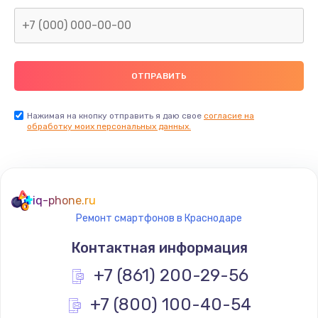
Заказать
Замена северного моста
2600 руб.
Заказать
Нажимая на кнопку отправить я даю свое
согласие на
Замена видеочипа
обработку моих персональных данных.
2745 руб.
Заказать
iq-phone.ru
Ремонт разъема питания
Ремонт смартфонов в Краснодаре
745 руб.
Контактная информация
Заказать
+7 (861) 200-29-56
Замена видеокарты
+7 (800) 100-40-54
1600 руб.