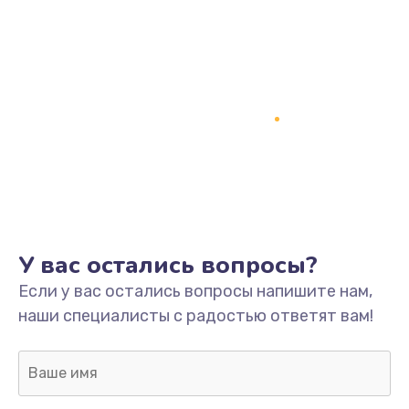
Замена процессора
1800 руб.
Заказать
Замена системы охлаждения
1500 руб.
Заказать
Замена термопасты
У вас остались вопросы?
995 руб.
Если у вас остались вопросы напишите нам,
Заказать
наши специалисты с радостью ответят вам!
Замена шлейфа матрицы
960 руб.