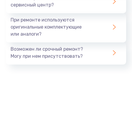
сервисный центр?
Восстановление данных
990 руб.
При ремонте используются
Заказать
оригинальные комплектующие
или аналоги?
Замена USB порта
Возможен ли срочный ремонт?
1060 руб.
Могу при нем присутствовать?
Заказать
Замена звуковой карты
1100 руб.
Заказать
Замена оперативной памяти
890 руб.
Заказать