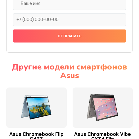
Замена разъема SIM
290 руб.
Заказать
Сбор/Разбор
1490 руб.
Заказать
Другие модели смартфонов
Asus
Чистка динамика и микрофонов (с разбором)
1790 руб.
Заказать
Замена кнопки Home (домой)
890 руб.
Заказать
Asus Chromebook Flip
Asus Chromebook Vibe