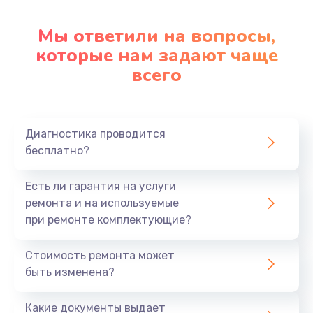
Настройка ОС
1090 руб.
Мы ответили на вопросы,
которые нам задают чаще
Заказать
всего
Ремонт подсветки
1200 руб.
Заказать
Диагностика проводится
бесплатно?
Настройка BIOS
Есть ли гарантия на услуги
930 руб.
ремонта и на используемые
Заказать
при ремонте комплектующие?
Замена SSD
Стоимость ремонта может
1045 руб.
быть изменена?
Заказать
Какие документы выдает