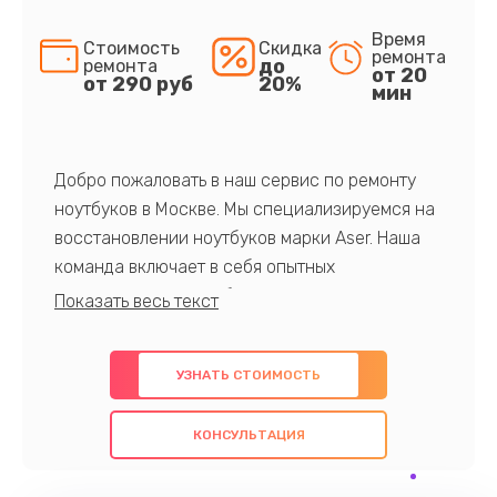
Время
Стоимость
Скидка
ремонта
до
ремонта
от 20
от 290 руб
20%
мин
Добро пожаловать в наш сервис по ремонту
ноутбуков в Москве. Мы специализируемся на
восстановлении ноутбуков марки Aser. Наша
команда включает в себя опытных
профессионалов с обширными знаниями и
многолетним опытом в данной области. Мы
предлагаем быстрый и качественный ремонт с
УЗНАТЬ СТОИМОСТЬ
использованием оригинальных компонентов, а
также гарантируем качество всех
КОНСУЛЬТАЦИЯ
проведенных работ. Наша цель - предоставить
клиентам надежное и профессиональное