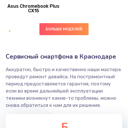
Asus Chromebook Plus
Заказать
CX15
Замена вибромотора
БОЛЬШЕ МОДЕЛЕЙ
890 руб.
Заказать
Замена голосового динамика
Сервисный смартфона в Краснодаре
490 руб.
Аккуратно, быстро и качественно наши мастера
Заказать
проведут ремонт девайса. На постремонтный
период предоставляется гарантия, поэтому
Замена основной камеры
если во время дальнейшей эксплуатации
490 руб.
техники возникнут какие-то проблемы, можно
снова обратиться к нам для их решения.
Заказать
Замена элемента
5