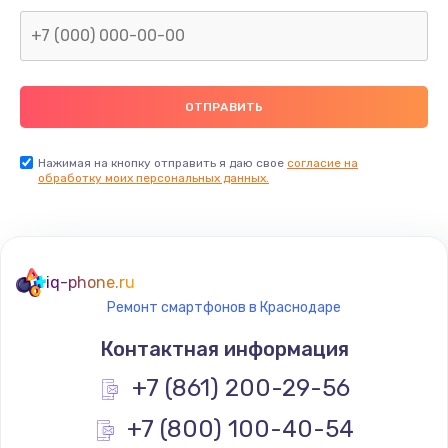
Заказать
Замена северного моста
2600 руб.
Заказать
Нажимая на кнопку отправить я даю свое
согласие на
Замена видеочипа
обработку моих персональных данных.
2745 руб.
Заказать
iq-phone.ru
Ремонт разъема питания
Ремонт смартфонов в Краснодаре
745 руб.
Контактная информация
Заказать
+7 (861) 200-29-56
Замена видеокарты
+7 (800) 100-40-54
1600 руб.