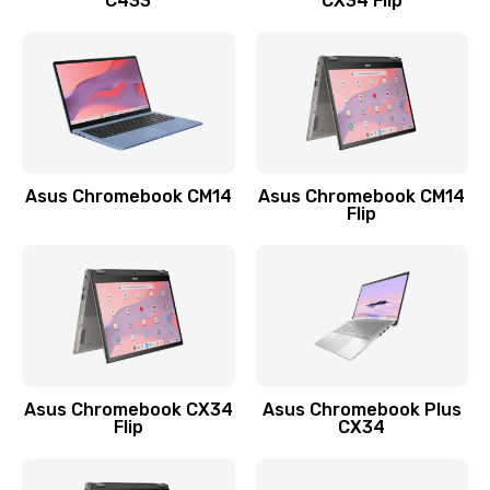
C433
CX34 Flip
Замена сканера отпечатка
790 руб.
Заказать
Замена разъема зарядки (питания)
390 руб.
Asus Chromebook CM14
Asus Chromebook CM14
Flip
Заказать
Замена разъёма наушников (гарнитуры)
390 руб.
Заказать
Замена кнопок громкости
Asus Chromebook CX34
Asus Chromebook Plus
Flip
CX34
390 руб.
Заказать