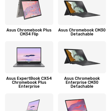
Защита гидрогелевой пленкой
1290 руб.
Заказать
Asus Chromebook Plus
Asus Chromebook CM30
CM34 Flip
Detachable
Замена экрана
1145 руб.
Заказать
Замена аккумулятора
890 руб.
Asus ExpertBook CX54
Asus Chromebook
Chromebook Plus
Enterprise CM30
Заказать
Enterprise
Detachable
Замена задней крышки
490 руб.