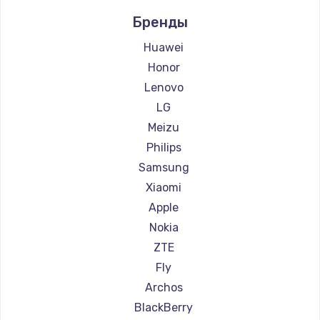
Ремонт смартфонов Digma
600 руб.
Бренды
Ремонт смартфонов Ginzzu
Заказать
Ремонт смартфонов Highscreen
Huawei
Ремонт смартфонов Irbis
Honor
Ремонт смартфонов Kyocera
Lenovo
Ремонт смартфонов LeEco
LG
Ремонт смартфонов OnePlus
Meizu
Ремонт смартфонов teXet
Philips
Ремонт смартфонов Motorola
Samsung
Ремонт смартфонов Prestigio
Xiaomi
Ремонт смартфонов Vertex
Apple
Ремонт смартфонов Microsoft
Nokia
Ремонт смартфонов Sharp
ZTE
Ремонт смартфонов Elephone
Fly
Ремонт смартфонов BlackView
Archos
Ремонт смартфонов Google
BlackBerry