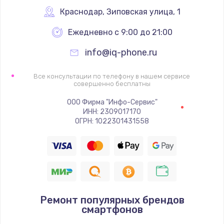
Заказать
Краснодар
,
 Зиповская улица, 1
Ежедневно с 9:00 до 21:00
Ремонт цепей питания
2500 руб.
info@iq-phone.ru
Заказать
Все консультации по телефону в нашем сервисе
совершенно бесплатны
Замена жесткого диска
ООО Фирма "Инфо-Сервис"
750 руб.
ИНН: 2309017170
ОГРН: 1022301431558
Заказать
Установка драйверов
725 руб.
Заказать
Ремонт популярных брендов
смартфонов
Замена вебкамеры