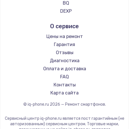
Ремонт смартфонов Vertu
BQ
Ремонт смартфонов Tp-Link
DEXP
Ремонт смартфонов Hisense
Digma
О сервисе
Ремонт смартфонов Nubia
Ginzzu
Ремонт смартфонов Land Rover
Highscreen
Цены на ремонт
Ремонт смартфонов Acer
Irbis
Гарантия
Ремонт смартфонов HP
Kyocera
Отзывы
Ремонт смартфонов Poco
LeEco
Диагностика
Ремонт смартфонов HTC
OnePlus
Оплата и доставка
Ремонт смартфонов Blackmagic
teXet
FAQ
Ремонт смартфонов Nothing
Motorola
Контакты
Ремонт смартфонов iQOO
Prestigio
Карта сайта
Vertex
© iq-phone.ru
2026
— Ремонт смартфонов.
Microsoft
Sharp
Сервисный центр iq-phone.ru является пост гарантийным (не
Elephone
авторизованным) сервисным центром. Торговые марки,