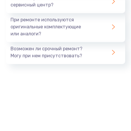
сервисный центр?
Восстановление данных
990 руб.
При ремонте используются
Заказать
оригинальные комплектующие
или аналоги?
Замена USB порта
Возможен ли срочный ремонт?
1060 руб.
Могу при нем присутствовать?
Заказать
Замена звуковой карты
1100 руб.
Заказать
Замена оперативной памяти
890 руб.
Заказать