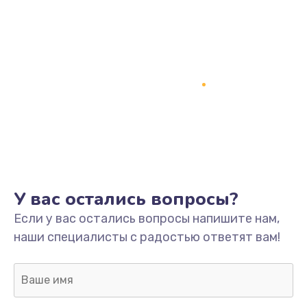
Замена процессора
1800 руб.
Заказать
Замена системы охлаждения
1500 руб.
Заказать
Замена термопасты
У вас остались вопросы?
995 руб.
Если у вас остались вопросы напишите нам,
Заказать
наши специалисты с радостью ответят вам!
Замена шлейфа матрицы
960 руб.