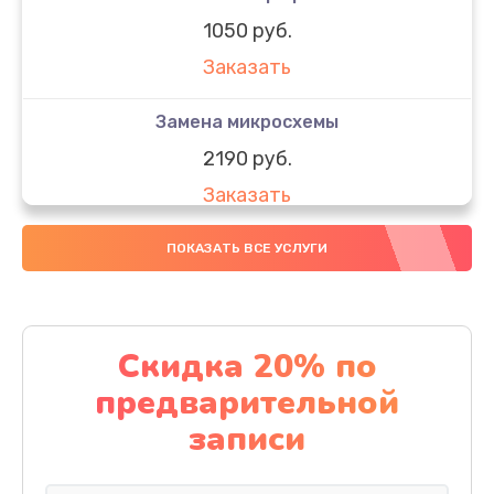
1050 руб.
Заказать
Замена микросхемы
2190 руб.
Заказать
Замена передней камеры
ПОКАЗАТЬ ВСЕ УСЛУГИ
490 руб.
Заказать
Скидка 20% по
Замена полифонического динамика
предварительной
390 руб.
записи
Заказать