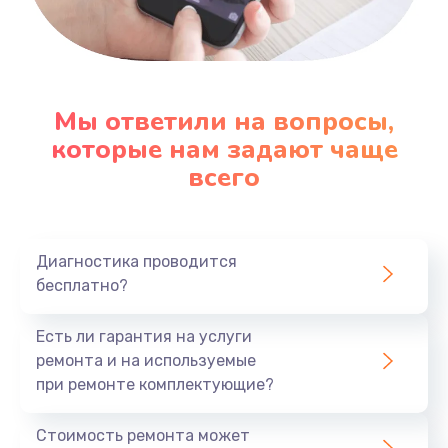
Заказать
Настройка ОС
1090 руб.
Мы ответили на вопросы,
которые нам задают чаще
Заказать
всего
Ремонт подсветки
1200 руб.
Заказать
Диагностика проводится
бесплатно?
Настройка BIOS
Есть ли гарантия на услуги
930 руб.
ремонта и на используемые
Заказать
при ремонте комплектующие?
Замена SSD
Стоимость ремонта может