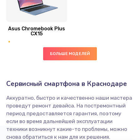
Замена антенны
390 руб.
Asus Chromebook Plus
Заказать
CX15
Замена вибромотора
БОЛЬШЕ МОДЕЛЕЙ
890 руб.
Заказать
Замена голосового динамика
Сервисный смартфона в Краснодаре
490 руб.
Аккуратно, быстро и качественно наши мастера
Заказать
проведут ремонт девайса. На постремонтный
период предоставляется гарантия, поэтому
Замена основной камеры
если во время дальнейшей эксплуатации
490 руб.
техники возникнут какие-то проблемы, можно
снова обратиться к нам для их решения.
Заказать