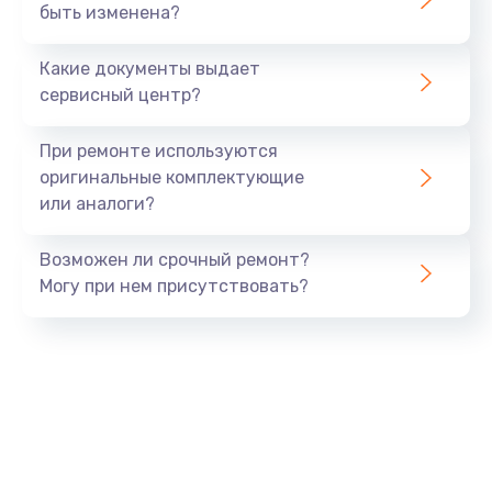
1045 руб.
быть изменена?
Заказать
Какие документы выдает
сервисный центр?
Восстановление данных
990 руб.
При ремонте используются
Заказать
оригинальные комплектующие
или аналоги?
Замена USB порта
Возможен ли срочный ремонт?
1060 руб.
Могу при нем присутствовать?
Заказать
Замена звуковой карты
1100 руб.
Заказать
Замена оперативной памяти