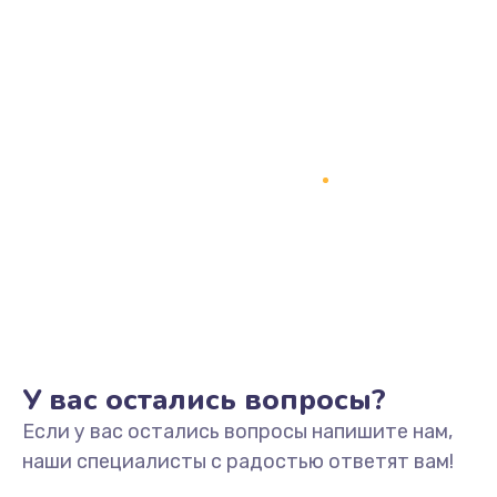
890 руб.
Заказать
Замена процессора
1800 руб.
Заказать
Замена системы охлаждения
1500 руб.
Заказать
Замена термопасты
У вас остались вопросы?
995 руб.
Если у вас остались вопросы напишите нам,
Заказать
наши специалисты с радостью ответят вам!