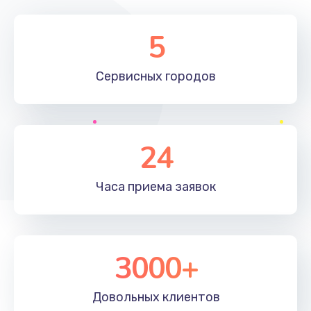
Замена элемента
5
1190 руб.
Сервисных
городов
Заказать
Замена материнской платы
1330 руб.
24
Заказать
Часа приема
заявок
Замена клавиатуры
1190 руб.
Заказать
3000+
Замена корпуса
890 руб.
Довольных
клиентов