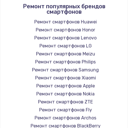
Ремонт популярных брендов
смартфонов
Замена вебкамеры
1260 руб.
Ремонт смартфонов Huawei
Ремонт смартфонов Honor
Заказать
Ремонт смартфонов Lenovo
Ремонт петель крышки
Ремонт смартфонов LG
990 руб.
Ремонт смартфонов Meizu
Ремонт смартфонов Philips
Заказать
Ремонт смартфонов Samsung
Настройка Wi-Fi
Ремонт смартфонов Xiaomi
Ремонт смартфонов Apple
1030 руб.
Ремонт смартфонов Nokia
Заказать
Ремонт смартфонов ZTE
Ремонт смартфонов Fly
Замена шим-контроллера
Ремонт смартфонов Archos
3900 руб.
Ремонт смартфонов BlackBerry