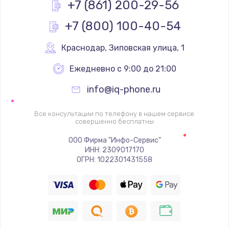
+7 (861) 200-29-56
Замена видеокарты
+7 (800) 100-40-54
1600 руб.
Заказать
Краснодар
,
 Зиповская улица, 1
Ежедневно с 9:00 до 21:00
Ремонт цепей питания
2500 руб.
info@iq-phone.ru
Заказать
Все консультации по телефону в нашем сервисе
совершенно бесплатны
Замена жесткого диска
ООО Фирма "Инфо-Сервис"
750 руб.
ИНН: 2309017170
ОГРН: 1022301431558
Заказать
Установка драйверов
725 руб.
Заказать