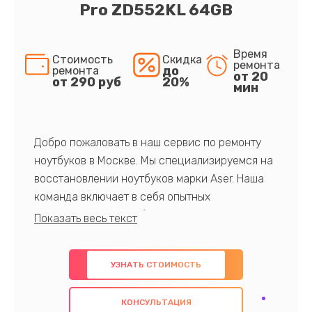
Pro ZD552KL 64GB
Время
Стоимость
Скидка
ремонта
до
ремонта
от 20
от 290 руб
20%
мин
Добро пожаловать в наш сервис по ремонту
ноутбуков в Москве. Мы специализируемся на
восстановлении ноутбуков марки Aser. Наша
команда включает в себя опытных
профессионалов с обширными знаниями и
многолетним опытом в данной области. Мы
предлагаем быстрый и качественный ремонт с
УЗНАТЬ СТОИМОСТЬ
использованием оригинальных компонентов, а
также гарантируем качество всех
КОНСУЛЬТАЦИЯ
проведенных работ. Наша цель - предоставить