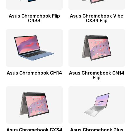
890 руб.
Заказать
Asus Chromebook Flip
Asus Chromebook Vibe
C433
CX34 Flip
Замена сканера отпечатка
790 руб.
Заказать
Замена разъема зарядки (питания)
390 руб.
Asus Chromebook CM14
Asus Chromebook CM14
Flip
Заказать
Замена разъёма наушников (гарнитуры)
390 руб.
Заказать
Замена кнопок громкости
Asus Chromebook CX34
Asus Chromebook Plus