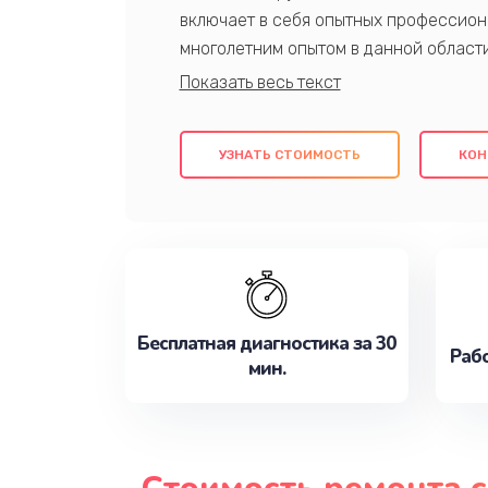
включает в себя опытных профессион
многолетним опытом в данной област
качественный ремонт с использовани
гарантируем качество всех проведенн
клиентам надежное и профессиональн
УЗНАТЬ СТОИМОСТЬ
КОН
потребности наилучшим образом. Не 
сейчас!
Бесплатная диагностика за 30
Рабо
мин.