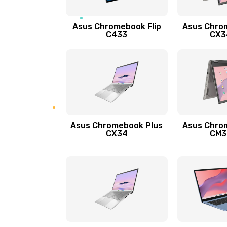
Защита гидрогелевой пленкой
Asus Chromebook Flip
Asus Chro
Замена экрана
C433
CX34
Замена аккумулятора
Замена задней крышки
Обновление ПО
Asus Chromebook Plus
Asus Chro
CX34
CM34
Замена стекла
Замена датчика приближения
Замена антенны