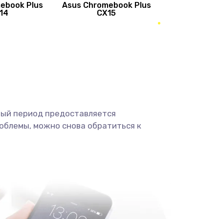
ebook Plus
Asus Chromebook Plus
890 руб.
Заказать
14
CX15
490 руб.
Заказать
490 руб.
Заказать
1190 руб.
Заказать
ный период предоставляется
1330 руб.
Заказать
облемы, можно снова обратиться к
1190 руб.
Заказать
890 руб.
Заказать
1330 руб.
Заказать