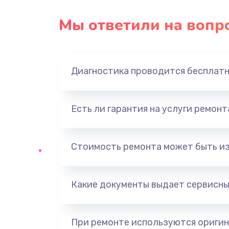
Замена USB порта
Мы ответили на вопр
Замена звуковой карты
Диагностика проводится бесплат
Замена оперативной памяти
Замена процессора
Есть ли гарантия на услуги ремон
Замена системы охлаждения
Стоимость ремонта может быть и
Замена термопасты
Какие документы выдает сервисны
Замена шлейфа матрицы
Замена северного моста
При ремонте используются оригин