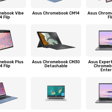
30 мин
3 года
mebook Vibe
Asus Chromebook CM14
Asus Chrom
30 мин
3 года
 Flip
Fl
50 мин
1 год
20 мин
1 год
20 мин
2 года
mebook Plus
Asus Chromebook CM30
Asus Exper
 Flip
Detachable
Chromeb
Enter
30 мин
2 года
40 мин
1 год
60 мин
3 года