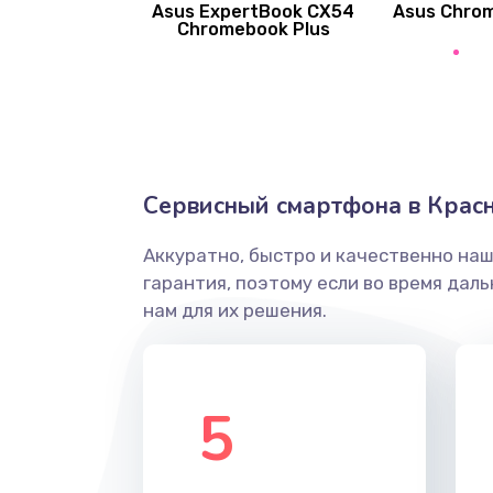
Asus ExpertBook CX54
Asus Chro
Замена вибромотора
Chromebook Plus
Замена голосового динамика
Замена основной камеры
Сервисный смартфона в Крас
Замена элемента
Аккуратно, быстро и качественно на
Замена материнской платы
гарантия, поэтому если во время дал
нам для их решения.
Замена клавиатуры
Замена корпуса
5
Замена тачпада