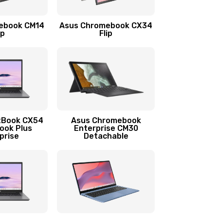
1290 руб.
Заказать
ebook CM14
Asus Chromebook CX34
1145 руб.
Заказать
ip
Flip
890 руб.
Заказать
490 руб.
Заказать
890 руб.
Заказать
tBook CX54
Asus Chromebook
ook Plus
Enterprise CM30
prise
Detachable
990 руб.
Заказать
890 руб.
Заказать
390 руб.
Заказать