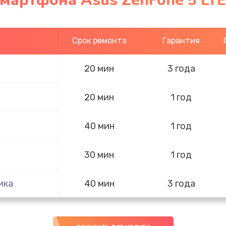
мартфона Asus ZenFone 5 LT
Срок ремонта
Гарантия
20 мин
3 года
20 мин
1 год
40 мин
1 год
30 мин
1 год
ика
40 мин
3 года
60 мин
1 год