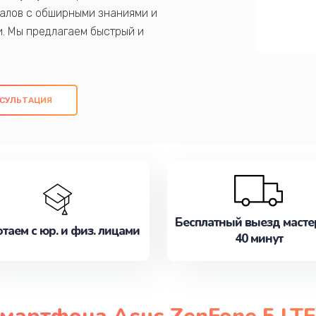
алов с обширными знаниями и
и. Мы предлагаем быстрый и
ем оригинальных компонентов, а также
ых работ. Наша цель - предоставить
ое обслуживание, удовлетворяя их
СУЛЬТАЦИЯ
медлите записаться на ремонт уже
Бесплатный выезд масте
таем с юр. и физ. лицами
40 минут