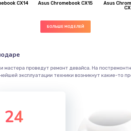
mebook CX14
Asus Chromebook CX15
Asus Chrom
20 мин
3 года
CX
40 мин
1 год
БОЛЬШЕ МОДЕЛЕЙ
30 мин
2 года
нодаре
50 мин
2 года
ши мастера проведут ремонт девайса. На постремонт
40 мин
2 года
ьнейшей эксплуатации техники возникнут какие-то пр
30 мин
1 год
40 мин
1 год
24
20 мин
3 года