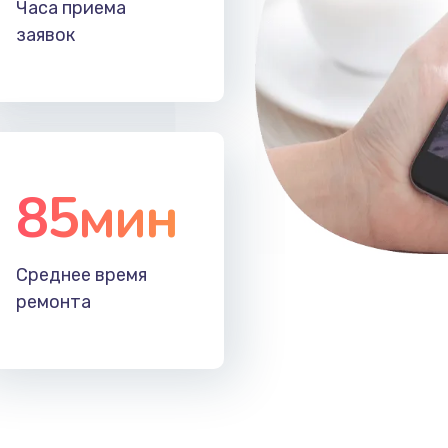
Часа приема
60 мин
1 год
заявок
30 мин
3 года
40 мин
3 года
85мин
20 мин
3 года
50 мин
2 года
Среднее время
ремонта
50 мин
3 года
30 мин
1 год
40 мин
3 года