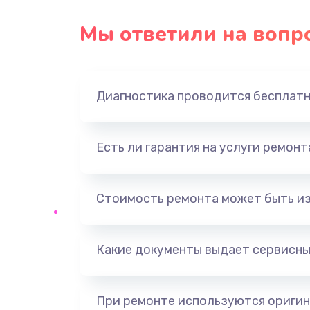
Замена USB порта
Мы ответили на вопр
Замена звуковой карты
Диагностика проводится бесплат
Замена оперативной памяти
Замена процессора
Есть ли гарантия на услуги ремон
Замена системы охлаждения
Стоимость ремонта может быть и
Замена термопасты
Какие документы выдает сервисны
Замена шлейфа матрицы
Замена северного моста
При ремонте используются оригин