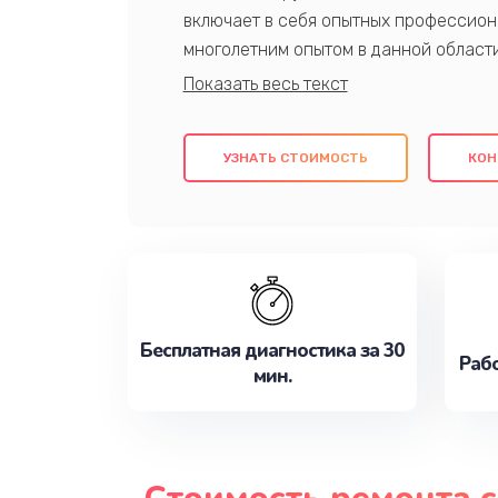
включает в себя опытных профессион
многолетним опытом в данной област
качественный ремонт с использовани
гарантируем качество всех проведенн
клиентам надежное и профессиональн
УЗНАТЬ СТОИМОСТЬ
КОН
потребности наилучшим образом. Не 
сейчас!
Бесплатная диагностика за 30
Рабо
мин.