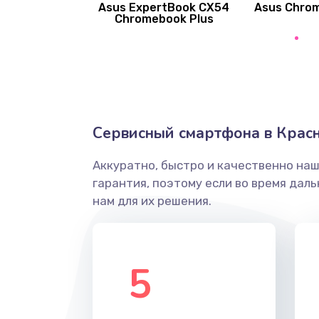
Asus ExpertBook CX54
Asus Chro
Замена вибромотора
Chromebook Plus
Замена голосового динамика
Замена основной камеры
Сервисный смартфона в Крас
Замена элемента
Аккуратно, быстро и качественно на
Замена материнской платы
гарантия, поэтому если во время дал
нам для их решения.
Замена клавиатуры
Замена корпуса
5
Замена тачпада