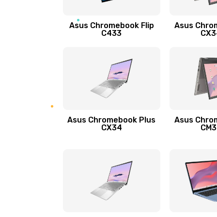
Защита гидрогелевой пленкой
Asus Chromebook Flip
Asus Chro
Замена экрана
C433
CX34
Замена аккумулятора
Замена задней крышки
Обновление ПО
Asus Chromebook Plus
Asus Chro
CX34
CM34
Замена стекла
Замена датчика приближения
Замена антенны