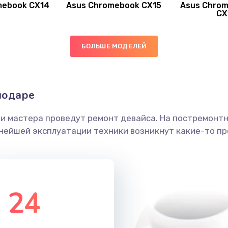
mebook CX14
Asus Chromebook CX15
Asus Chrom
60 мин
3 года
CX
40 мин
2 года
БОЛЬШЕ МОДЕЛЕЙ
50 мин
1 год
нодаре
40 мин
3 года
ши мастера проведут ремонт девайса. На постремонт
50 мин
1 год
ьнейшей эксплуатации техники возникнут какие-то пр
30 мин
1 год
30 мин
3 года
24
60 мин
2 года