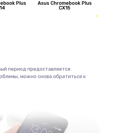
ebook Plus
Asus Chromebook Plus
890 руб.
Заказать
14
CX15
490 руб.
Заказать
490 руб.
Заказать
1190 руб.
Заказать
ный период предоставляется
1330 руб.
Заказать
облемы, можно снова обратиться к
1190 руб.
Заказать
890 руб.
Заказать
1330 руб.
Заказать