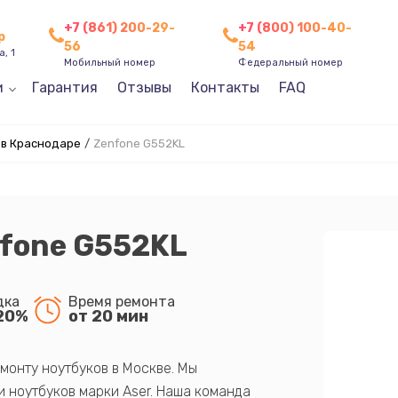
+7 (861) 200-29-
+7 (800) 100-40-
р
56
54
, 1
Мобильный номер
Федеральный номер
и
Гарантия
Отзывы
Контакты
FAQ
 в Краснодаре
/
Zenfone G552KL
nfone G552KL
дка
Время ремонта
20%
от 20 мин
монту ноутбуков в Москве. Мы
 ноутбуков марки Aser. Наша команда