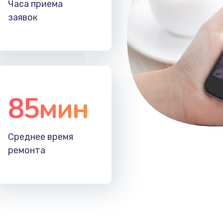
Часа приема
30 мин
3 года
заявок
30 мин
2 года
60 мин
3 года
85мин
40 мин
1 год
30 мин
2 года
Среднее время
ремонта
30 мин
1 год
20 мин
3 года
40 мин
2 года