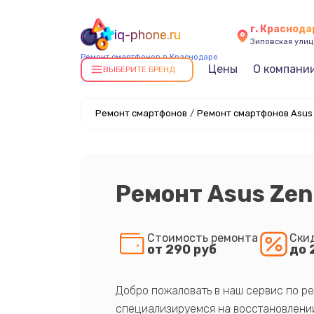
г. Краснода
iq-phone.ru
Зиповская улица
Ремонт смартфонов в Краснодаре
Цены
О компани
ВЫБЕРИТЕ БРЕНД
Ремонт смартфонов
/
Ремонт смартфонов Asus
Ремонт Asus Ze
Стоимость ремонта
Ски
от 290 руб
до 
Добро пожаловать в наш сервис по ре
специализируемся на восстановлении