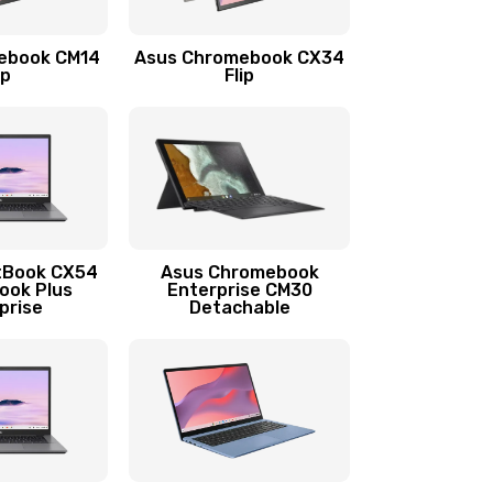
1290 руб.
Заказать
ebook CM14
Asus Chromebook CX34
1145 руб.
Заказать
ip
Flip
890 руб.
Заказать
490 руб.
Заказать
890 руб.
Заказать
tBook CX54
Asus Chromebook
ook Plus
Enterprise CM30
prise
Detachable
990 руб.
Заказать
890 руб.
Заказать
390 руб.
Заказать