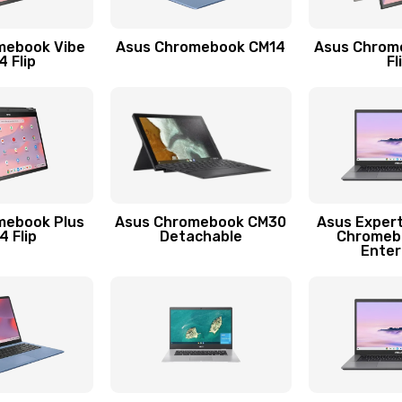
50 мин
1 год
mebook Vibe
Asus Chromebook CM14
Asus Chrom
40 мин
3 года
 Flip
Fl
50 мин
1 год
20 мин
3 года
50 мин
3 года
mebook Plus
Asus Chromebook CM30
Asus Exper
 Flip
Detachable
Chromeb
Enter
50 мин
2 года
40 мин
3 года
20 мин
2 года