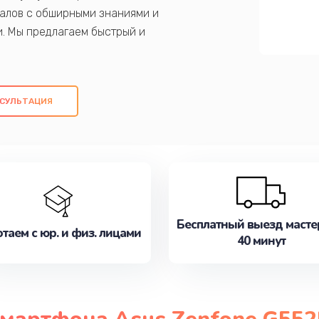
алов с обширными знаниями и
и. Мы предлагаем быстрый и
ем оригинальных компонентов, а также
ых работ. Наша цель - предоставить
ое обслуживание, удовлетворяя их
СУЛЬТАЦИЯ
медлите записаться на ремонт уже
Бесплатный выезд масте
таем с юр. и физ. лицами
40 минут