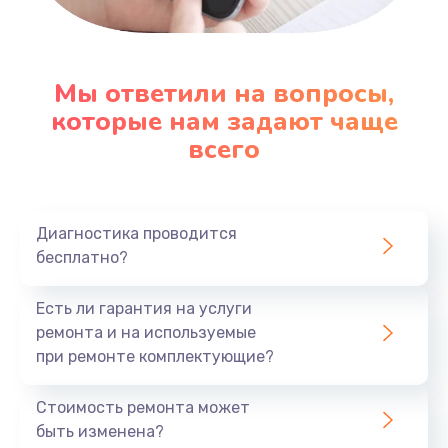
Настройка ОС
1090 руб.
Мы ответили на вопросы,
которые нам задают чаще
Заказать
всего
Ремонт подсветки
1200 руб.
Заказать
Диагностика проводится
бесплатно?
Настройка BIOS
Есть ли гарантия на услуги
930 руб.
ремонта и на используемые
Заказать
при ремонте комплектующие?
Замена SSD
Стоимость ремонта может
1045 руб.
быть изменена?