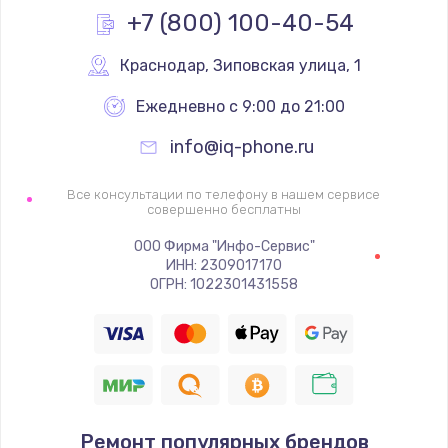
+7 (800) 100-40-54
1600 руб.
Заказать
Краснодар
,
 Зиповская улица, 1
Ежедневно с 9:00 до 21:00
Ремонт цепей питания
2500 руб.
info@iq-phone.ru
Заказать
Все консультации по телефону в нашем сервисе
совершенно бесплатны
Замена жесткого диска
ООО Фирма "Инфо-Сервис"
750 руб.
ИНН: 2309017170
ОГРН: 1022301431558
Заказать
Установка драйверов
725 руб.
Заказать
Ремонт популярных брендов