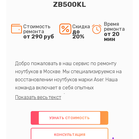
ZB500KL
Время
Стоимость
Скидка
ремонта
до
ремонта
от 20
от 290 руб
20%
мин
Добро пожаловать в наш сервис по ремонту
ноутбуков в Москве. Мы специализируемся на
восстановлении ноутбуков марки Aser. Наша
команда включает в себя опытных
профессионалов с обширными знаниями и
многолетним опытом в данной области. Мы
предлагаем быстрый и качественный ремонт с
УЗНАТЬ СТОИМОСТЬ
использованием оригинальных компонентов, а
также гарантируем качество всех
КОНСУЛЬТАЦИЯ
проведенных работ. Наша цель - предоставить