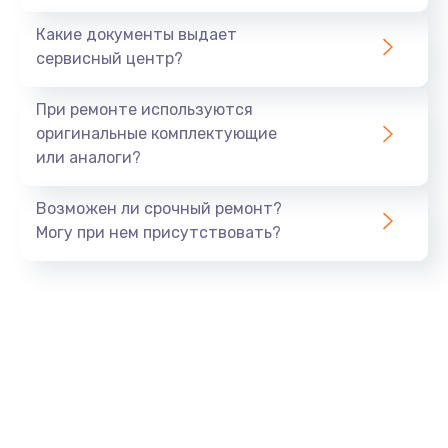
Заказать
Какие документы выдает
сервисный центр?
Восстановление данных
990 руб.
При ремонте используются
Заказать
оригинальные комплектующие
или аналоги?
Замена USB порта
Возможен ли срочный ремонт?
1060 руб.
Могу при нем присутствовать?
Заказать
Замена звуковой карты
1100 руб.
Заказать
Замена оперативной памяти
890 руб.