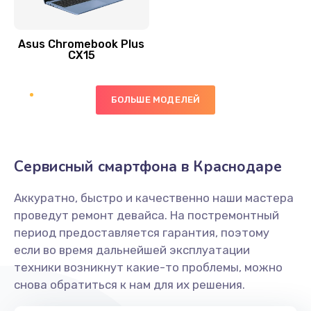
390 руб.
Asus Chromebook Plus
Заказать
CX15
Замена вибромотора
БОЛЬШЕ МОДЕЛЕЙ
890 руб.
Заказать
Замена голосового динамика
Сервисный смартфона в Краснодаре
490 руб.
Аккуратно, быстро и качественно наши мастера
Заказать
проведут ремонт девайса. На постремонтный
период предоставляется гарантия, поэтому
Замена основной камеры
если во время дальнейшей эксплуатации
490 руб.
техники возникнут какие-то проблемы, можно
снова обратиться к нам для их решения.
Заказать