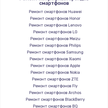
смартфонов
Замена вебкамеры
1260 руб.
Ремонт смартфонов Huawei
Ремонт смартфонов Honor
Заказать
Ремонт смартфонов Lenovo
Ремонт петель крышки
Ремонт смартфонов LG
990 руб.
Ремонт смартфонов Meizu
Ремонт смартфонов Philips
Заказать
Ремонт смартфонов Samsung
Настройка Wi-Fi
Ремонт смартфонов Xiaomi
Ремонт смартфонов Apple
1030 руб.
Ремонт смартфонов Nokia
Заказать
Ремонт смартфонов ZTE
Ремонт смартфонов Fly
Замена шим-контроллера
Ремонт смартфонов Archos
3900 руб.
Ремонт смартфонов BlackBerry
Заказать
Ремонт смартфонов BQ