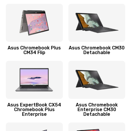
390 руб.
Заказать
Защита гидрогелевой пленкой
1290 руб.
Заказать
Asus Chromebook Plus
Asus Chromebook CM30
CM34 Flip
Detachable
Замена экрана
1145 руб.
Заказать
Замена аккумулятора
890 руб.
Asus ExpertBook CX54
Asus Chromebook
Chromebook Plus
Enterprise CM30
Заказать
Enterprise
Detachable
Замена задней крышки