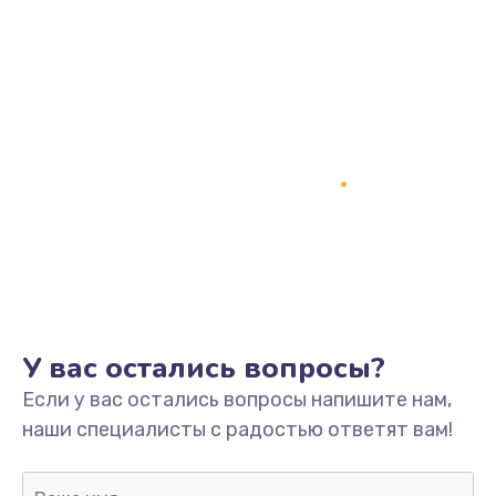
Заказать
Замена процессора
1800 руб.
Заказать
Замена системы охлаждения
1500 руб.
Заказать
Замена термопасты
У вас остались вопросы?
995 руб.
Если у вас остались вопросы напишите нам,
Заказать
наши специалисты с радостью ответят вам!
Замена шлейфа матрицы