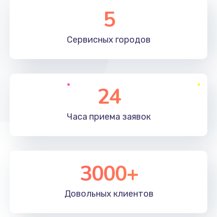
Замена элемента
5
1190 руб.
Сервисных
городов
Заказать
Замена материнской платы
1330 руб.
24
Заказать
Часа приема
заявок
Замена клавиатуры
1190 руб.
Заказать
3000+
Замена корпуса
890 руб.
Довольных
клиентов
Заказать