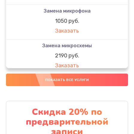
Замена микрофона
1050 руб.
Заказать
Замена микросхемы
2190 руб.
Заказать
Замена передней камеры
ПОКАЗАТЬ ВСЕ УСЛУГИ
490 руб.
Заказать
Скидка 20% по
Замена полифонического динамика
предварительной
390 руб.
записи