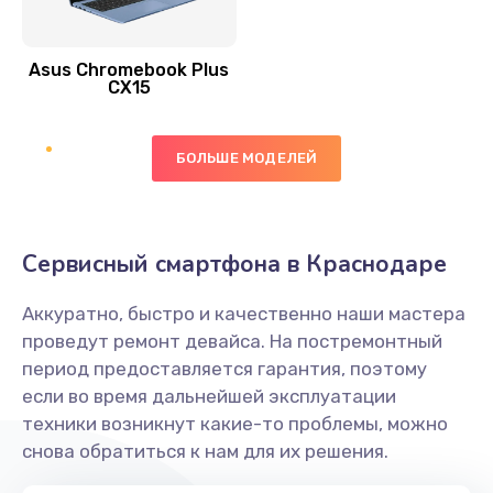
390 руб.
Asus Chromebook Plus
Заказать
CX15
Замена вибромотора
БОЛЬШЕ МОДЕЛЕЙ
890 руб.
Заказать
Замена голосового динамика
Сервисный смартфона в Краснодаре
490 руб.
Аккуратно, быстро и качественно наши мастера
Заказать
проведут ремонт девайса. На постремонтный
период предоставляется гарантия, поэтому
Замена основной камеры
если во время дальнейшей эксплуатации
490 руб.
техники возникнут какие-то проблемы, можно
снова обратиться к нам для их решения.
Заказать