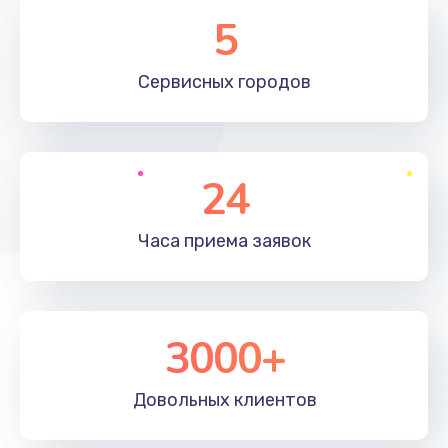
Замена элемента
5
1190 руб.
Сервисных
городов
Заказать
Замена материнской платы
1330 руб.
24
Заказать
Часа приема
заявок
Замена клавиатуры
1190 руб.
Заказать
3000+
Замена корпуса
890 руб.
Довольных
клиентов
Заказать