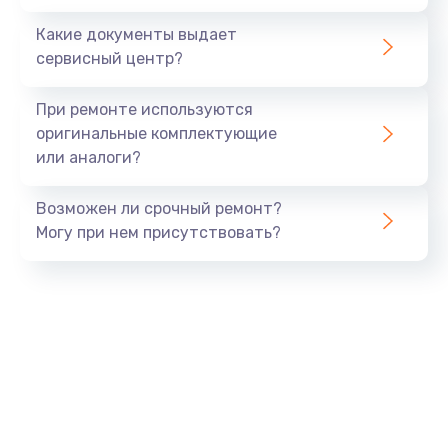
Заказать
Какие документы выдает
сервисный центр?
Восстановление данных
990 руб.
При ремонте используются
Заказать
оригинальные комплектующие
или аналоги?
Замена USB порта
Возможен ли срочный ремонт?
1060 руб.
Могу при нем присутствовать?
Заказать
Замена звуковой карты
1100 руб.
Заказать
Замена оперативной памяти
890 руб.