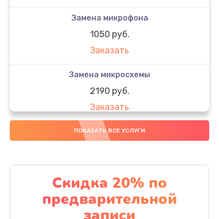
Замена микрофона
1050 руб.
Заказать
Замена микросхемы
2190 руб.
Заказать
Замена передней камеры
ПОКАЗАТЬ ВСЕ УСЛУГИ
490 руб.
Заказать
Скидка 20% по
Замена полифонического динамика
предварительной
390 руб.
записи