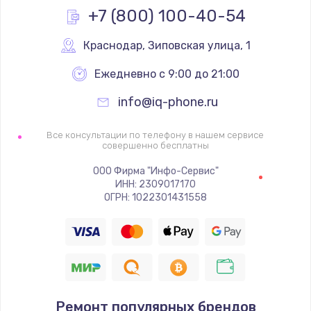
+7 (800) 100-40-54
1600 руб.
Заказать
Краснодар
,
 Зиповская улица, 1
Ежедневно с 9:00 до 21:00
Ремонт цепей питания
2500 руб.
info@iq-phone.ru
Заказать
Все консультации по телефону в нашем сервисе
совершенно бесплатны
Замена жесткого диска
ООО Фирма "Инфо-Сервис"
750 руб.
ИНН: 2309017170
ОГРН: 1022301431558
Заказать
Установка драйверов
725 руб.
Заказать
Ремонт популярных брендов