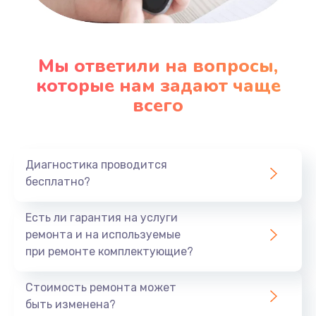
Настройка ОС
1090 руб.
Мы ответили на вопросы,
которые нам задают чаще
Заказать
всего
Ремонт подсветки
1200 руб.
Заказать
Диагностика проводится
бесплатно?
Настройка BIOS
Есть ли гарантия на услуги
930 руб.
ремонта и на используемые
Заказать
при ремонте комплектующие?
Замена SSD
Стоимость ремонта может
1045 руб.
быть изменена?