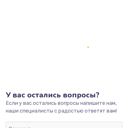
Заказать
Замена процессора
1800 руб.
Заказать
Замена системы охлаждения
1500 руб.
Заказать
Замена термопасты
У вас остались вопросы?
995 руб.
Если у вас остались вопросы напишите нам,
Заказать
наши специалисты с радостью ответят вам!
Замена шлейфа матрицы