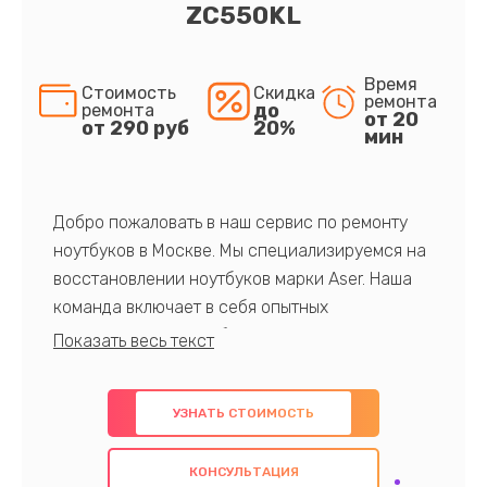
ZC550KL
Время
Стоимость
Скидка
ремонта
до
ремонта
от 20
от 290 руб
20%
мин
Добро пожаловать в наш сервис по ремонту
ноутбуков в Москве. Мы специализируемся на
восстановлении ноутбуков марки Aser. Наша
команда включает в себя опытных
профессионалов с обширными знаниями и
многолетним опытом в данной области. Мы
предлагаем быстрый и качественный ремонт с
УЗНАТЬ СТОИМОСТЬ
использованием оригинальных компонентов, а
также гарантируем качество всех
КОНСУЛЬТАЦИЯ
проведенных работ. Наша цель - предоставить