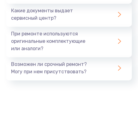
Заказать
Какие документы выдает
сервисный центр?
Восстановление данных
990 руб.
При ремонте используются
Заказать
оригинальные комплектующие
или аналоги?
Замена USB порта
Возможен ли срочный ремонт?
1060 руб.
Могу при нем присутствовать?
Заказать
Замена звуковой карты
1100 руб.
Заказать
Замена оперативной памяти
890 руб.