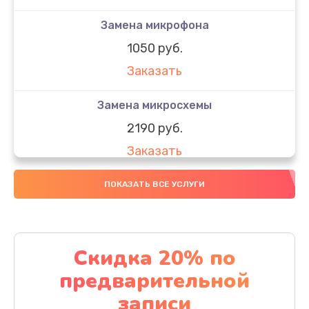
Замена микрофона
1050 руб.
Заказать
Замена микросхемы
2190 руб.
Заказать
Замена передней камеры
ПОКАЗАТЬ ВСЕ УСЛУГИ
490 руб.
Заказать
Скидка 20% по
Замена полифонического динамика
предварительной
390 руб.
записи