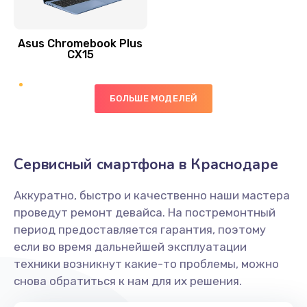
390 руб.
Asus Chromebook Plus
Заказать
CX15
Замена вибромотора
БОЛЬШЕ МОДЕЛЕЙ
890 руб.
Заказать
Замена голосового динамика
Сервисный смартфона в Краснодаре
490 руб.
Аккуратно, быстро и качественно наши мастера
Заказать
проведут ремонт девайса. На постремонтный
период предоставляется гарантия, поэтому
Замена основной камеры
если во время дальнейшей эксплуатации
490 руб.
техники возникнут какие-то проблемы, можно
снова обратиться к нам для их решения.
Заказать