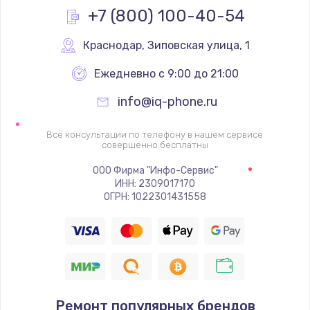
+7 (800) 100-40-54
1600 руб.
Заказать
Краснодар
,
 Зиповская улица, 1
Ежедневно с 9:00 до 21:00
Ремонт цепей питания
2500 руб.
info@iq-phone.ru
Заказать
Все консультации по телефону в нашем сервисе
совершенно бесплатны
Замена жесткого диска
ООО Фирма "Инфо-Сервис"
750 руб.
ИНН: 2309017170
ОГРН: 1022301431558
Заказать
Установка драйверов
725 руб.
Заказать
Ремонт популярных брендов