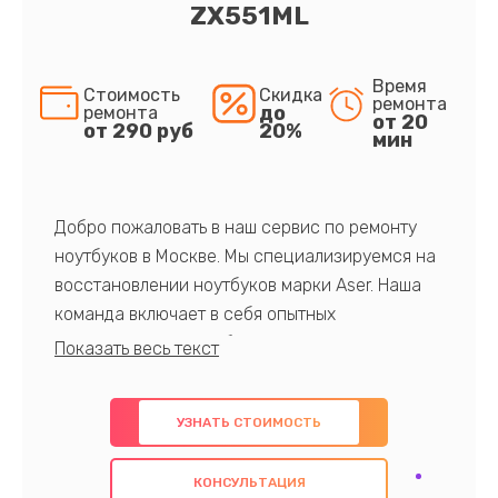
ZX551ML
Время
Стоимость
Скидка
ремонта
до
ремонта
от 20
от 290 руб
20%
мин
Добро пожаловать в наш сервис по ремонту
ноутбуков в Москве. Мы специализируемся на
восстановлении ноутбуков марки Aser. Наша
команда включает в себя опытных
профессионалов с обширными знаниями и
многолетним опытом в данной области. Мы
предлагаем быстрый и качественный ремонт с
УЗНАТЬ СТОИМОСТЬ
использованием оригинальных компонентов, а
также гарантируем качество всех
КОНСУЛЬТАЦИЯ
проведенных работ. Наша цель - предоставить