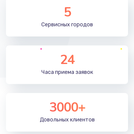
Замена элемента
5
1190 руб.
Сервисных
городов
Заказать
Замена материнской платы
1330 руб.
24
Заказать
Часа приема
заявок
Замена клавиатуры
1190 руб.
Заказать
3000+
Замена корпуса
890 руб.
Довольных
клиентов
Заказать