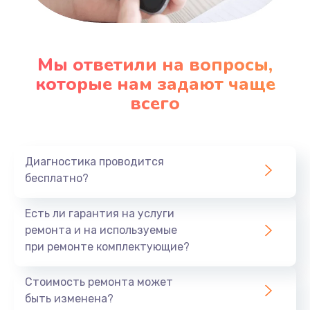
Настройка ОС
1090 руб.
Мы ответили на вопросы,
которые нам задают чаще
Заказать
всего
Ремонт подсветки
1200 руб.
Заказать
Диагностика проводится
бесплатно?
Настройка BIOS
Есть ли гарантия на услуги
930 руб.
ремонта и на используемые
Заказать
при ремонте комплектующие?
Замена SSD
Стоимость ремонта может
1045 руб.
быть изменена?