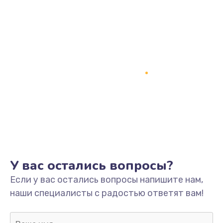
Заказать
Замена процессора
1800 руб.
Заказать
Замена системы охлаждения
1500 руб.
Заказать
Замена термопасты
У вас остались вопросы?
995 руб.
Если у вас остались вопросы напишите нам,
Заказать
наши специалисты с радостью ответят вам!
Замена шлейфа матрицы