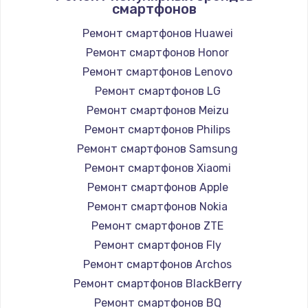
смартфонов
Замена вебкамеры
1260 руб.
Ремонт смартфонов Huawei
Ремонт смартфонов Honor
Заказать
Ремонт смартфонов Lenovo
Ремонт петель крышки
Ремонт смартфонов LG
990 руб.
Ремонт смартфонов Meizu
Ремонт смартфонов Philips
Заказать
Ремонт смартфонов Samsung
Настройка Wi-Fi
Ремонт смартфонов Xiaomi
Ремонт смартфонов Apple
1030 руб.
Ремонт смартфонов Nokia
Заказать
Ремонт смартфонов ZTE
Ремонт смартфонов Fly
Замена шим-контроллера
Ремонт смартфонов Archos
3900 руб.
Ремонт смартфонов BlackBerry
Заказать
Ремонт смартфонов BQ