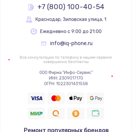
+7 (800) 100-40-54
1600 руб.
Заказать
Краснодар
,
 Зиповская улица, 1
Ежедневно с 9:00 до 21:00
Ремонт цепей питания
2500 руб.
info@iq-phone.ru
Заказать
Все консультации по телефону в нашем сервисе
совершенно бесплатны
Замена жесткого диска
ООО Фирма "Инфо-Сервис"
750 руб.
ИНН: 2309017170
ОГРН: 1022301431558
Заказать
Установка драйверов
725 руб.
Заказать
Ремонт популярных брендов