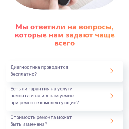
Настройка ОС
1090 руб.
Мы ответили на вопросы,
которые нам задают чаще
Заказать
всего
Ремонт подсветки
1200 руб.
Заказать
Диагностика проводится
бесплатно?
Настройка BIOS
Есть ли гарантия на услуги
930 руб.
ремонта и на используемые
Заказать
при ремонте комплектующие?
Замена SSD
Стоимость ремонта может
1045 руб.
быть изменена?