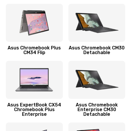
390 руб.
Заказать
Защита гидрогелевой пленкой
1290 руб.
Заказать
Asus Chromebook Plus
Asus Chromebook CM30
CM34 Flip
Detachable
Замена экрана
1145 руб.
Заказать
Замена аккумулятора
890 руб.
Asus ExpertBook CX54
Asus Chromebook
Chromebook Plus
Enterprise CM30
Заказать
Enterprise
Detachable
Замена задней крышки