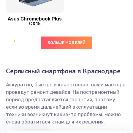
390 руб.
Asus Chromebook Plus
Заказать
CX15
Замена вибромотора
БОЛЬШЕ МОДЕЛЕЙ
890 руб.
Заказать
Замена голосового динамика
Сервисный смартфона в Краснодаре
490 руб.
Аккуратно, быстро и качественно наши мастера
Заказать
проведут ремонт девайса. На постремонтный
период предоставляется гарантия, поэтому
Замена основной камеры
если во время дальнейшей эксплуатации
490 руб.
техники возникнут какие-то проблемы, можно
снова обратиться к нам для их решения.
Заказать