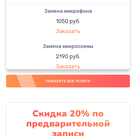
Замена микрофона
1050 руб.
Заказать
Замена микросхемы
2190 руб.
Заказать
Замена передней камеры
ПОКАЗАТЬ ВСЕ УСЛУГИ
490 руб.
Заказать
Скидка 20% по
Замена полифонического динамика
предварительной
390 руб.
записи