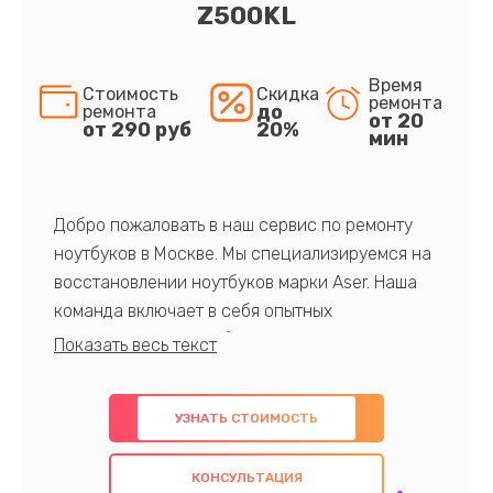
Z500KL
Время
Стоимость
Скидка
ремонта
до
ремонта
от 20
от 290 руб
20%
мин
Добро пожаловать в наш сервис по ремонту
ноутбуков в Москве. Мы специализируемся на
восстановлении ноутбуков марки Aser. Наша
команда включает в себя опытных
профессионалов с обширными знаниями и
многолетним опытом в данной области. Мы
предлагаем быстрый и качественный ремонт с
УЗНАТЬ СТОИМОСТЬ
использованием оригинальных компонентов, а
также гарантируем качество всех
КОНСУЛЬТАЦИЯ
проведенных работ. Наша цель - предоставить