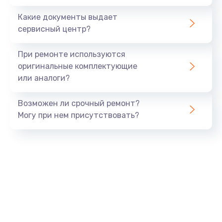
Заказать
Какие документы выдает
сервисный центр?
Восстановление данных
990 руб.
При ремонте используются
Заказать
оригинальные комплектующие
или аналоги?
Замена USB порта
Возможен ли срочный ремонт?
1060 руб.
Могу при нем присутствовать?
Заказать
Замена звуковой карты
1100 руб.
Заказать
Замена оперативной памяти
890 руб.