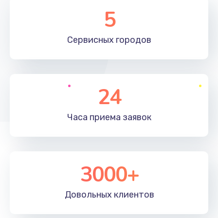
Замена элемента
5
1190 руб.
Сервисных
городов
Заказать
Замена материнской платы
1330 руб.
24
Заказать
Часа приема
заявок
Замена клавиатуры
1190 руб.
Заказать
3000+
Замена корпуса
890 руб.
Довольных
клиентов
Заказать