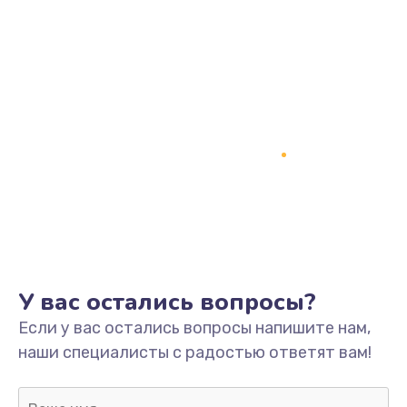
Заказать
Замена процессора
1800 руб.
Заказать
Замена системы охлаждения
1500 руб.
Заказать
Замена термопасты
У вас остались вопросы?
995 руб.
Если у вас остались вопросы напишите нам,
Заказать
наши специалисты с радостью ответят вам!
Замена шлейфа матрицы