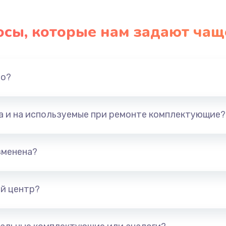
осы, которые нам задают чащ
но?
та и на используемые при ремонте комплектующие?
зменена?
й центр?