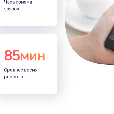
Часа приема
заявок
60 мин
1 год
gic
20 мин
2 года
50 мин
3 года
85мин
30 мин
2 года
Среднее время
ремонта