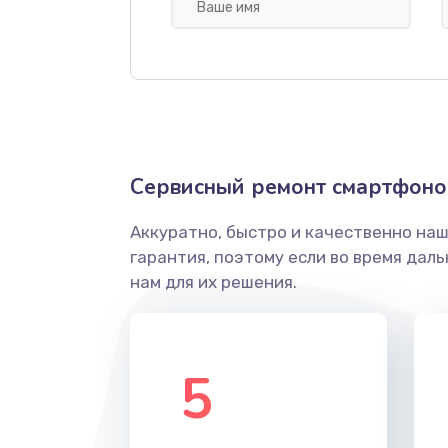
Замена USB порта
Замена корпуса
Замена разъема питания
Сервисный ремонт смартфоно
Замена шлейфа
Аккуратно, быстро и качественно на
гарантия, поэтому если во время дал
Ремонт камеры
нам для их решения.
Ремонт корпусных элементов
5
Замена кнопки включения
Ремонт микрофона