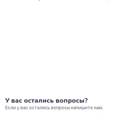
2500 руб.
Заказать
Замена видеоадаптера (видеокарты)
1800 руб.
Заказать
Замена, перепайка чипа
1300 руб.
Заказать
Замена HDMI-разъема
650 руб.
Заказать
У вас остались вопросы?
Если у вас остались вопросы напишите нам,
Замена/Pемонт карбюратора