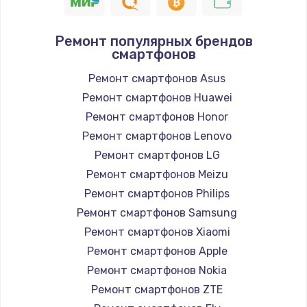
1400 руб.
Заказать
Ремонт популярных брендов
смартфонов
Замена / ремонт электронного модуля
управления
Ремонт смартфонов Asus
600 руб.
Ремонт смартфонов Huawei
Заказать
Ремонт смартфонов Honor
Ремонт смартфонов Lenovo
Замена конфорки
Ремонт смартфонов LG
1100 руб.
Ремонт смартфонов Meizu
Заказать
Ремонт смартфонов Philips
Ремонт смартфонов Samsung
Замена платы сенсора
Ремонт смартфонов Xiaomi
900 руб.
Ремонт смартфонов Apple
Заказать
Ремонт смартфонов Nokia
Ремонт смартфонов ZTE
Замена регулятора режимов конфорки