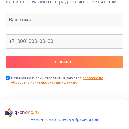
наши специалисты с радостью ответят вам!
1300 руб.
Заказать
Ремонт капиллярной трубки
400 руб.
Заказать
Замена блока питания
1000 руб.
Заказать
Нажимая на кнопку отправить я даю свое
согласие на
обработку моих персональных данных.
Прошивка / разблокировка
900 руб.
Заказать
iq-phone.ru
Ремонт смартфонов в Краснодаре
Замена термостата