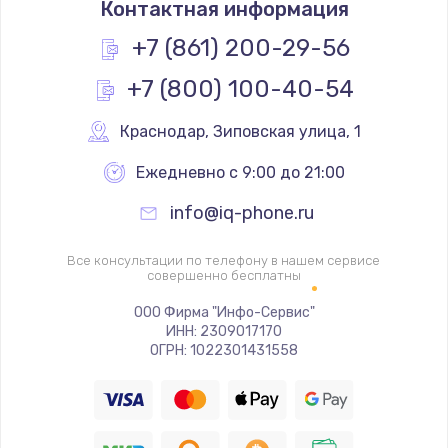
Контактная информация
1200 руб.
Заказать
+7 (861) 200-29-56
+7 (800) 100-40-54
Замена реле
1000 руб.
Краснодар
,
 Зиповская улица, 1
Заказать
Ежедневно с 9:00 до 21:00
Замена термопредохранителя
info@iq-phone.ru
700 руб.
Заказать
Все консультации по телефону в нашем сервисе
совершенно бесплатны
Замена ТЭНа
ООО Фирма "Инфо-Сервис"
ИНН: 2309017170
2500 руб.
ОГРН: 1022301431558
Заказать
Замена шнура