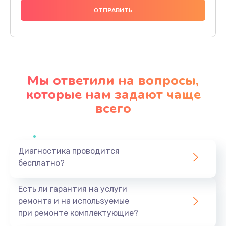
1000 руб.
Заказать
Ремонт материнской платы
4500 руб.
Мы ответили на вопросы,
Заказать
которые нам задают чаще
всего
Профилактическая чистка
1000 руб.
Заказать
Диагностика проводится
бесплатно?
Прошивка BIOS
1920 руб.
Есть ли гарантия на услуги
Заказать
ремонта и на используемые
при ремонте комплектующие?
Замена северного моста