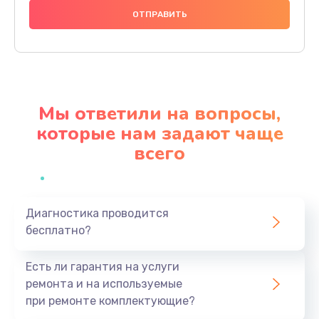
2885 руб.
Заказать
Замена экрана
990 руб.
Мы ответили на вопросы,
Заказать
которые нам задают чаще
всего
Замена шлейфа матрицы
1095 руб.
Заказать
Диагностика проводится
бесплатно?
Замена термопасты
960 руб.
Есть ли гарантия на услуги
Заказать
ремонта и на используемые
при ремонте комплектующие?
Замена системы охлаждения