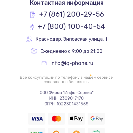
Контактная информация
1060 руб.
Заказать
+7 (861) 200-29-56
+7 (800) 100-40-54
Чистка от пыли
890 руб.
Краснодар
,
 Зиповская улица, 1
Заказать
Ежедневно с 9:00 до 21:00
Замена южного моста
info@iq-phone.ru
2885 руб.
Заказать
Все консультации по телефону в нашем сервисе
совершенно бесплатны
Замена контроллера питания
ООО Фирма "Инфо-Сервис"
ИНН: 2309017170
1490 руб.
ОГРН: 1022301431558
Заказать
Замена тачпада