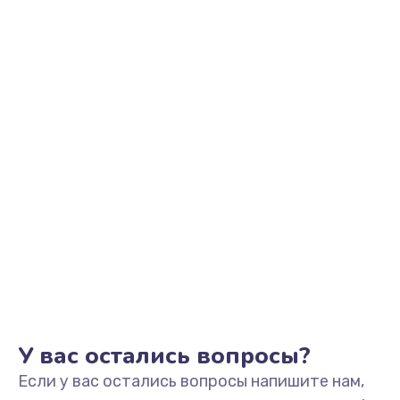
390 руб.
Заказать
Замена аккумулятора
690 руб.
Заказать
Замена клавиатуры
720 руб.
Заказать
Замена жесткого диска
490 руб.
Заказать
У вас остались вопросы?
Если у вас остались вопросы напишите нам,
Замена видеокарты