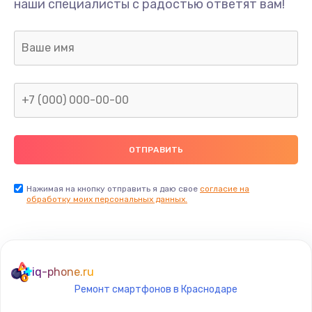
наши специалисты с радостью ответят вам!
1895 руб.
Заказать
Ремонт разъема питания
990 руб.
Заказать
Замена видеочипа
2990 руб.
Заказать
Нажимая на кнопку отправить я даю свое
согласие на
обработку моих персональных данных.
Настройка BIOS
1490 руб.
Заказать
iq-phone.ru
Ремонт смартфонов в Краснодаре
Настройка ОС