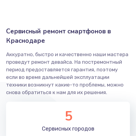
Ремонт камеры
550 руб.
Сервисный ремонт смартфонов в
Заказать
Краснодаре
Ремонт корпусных элементов
Аккуратно, быстро и качественно наши мастера
800 руб.
проведут ремонт девайса. На постремонтный
Заказать
период предоставляется гарантия, поэтому
если во время дальнейшей эксплуатации
Замена кнопки включения
техники возникнут какие-то проблемы, можно
750 руб.
снова обратиться к нам для их решения.
Заказать
5
Ремонт микрофона
550 руб.
Сервисных
городов