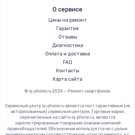
Ремонт смартфонов Hisense
DEXP
О сервисе
Ремонт смартфонов Nubia
Digma
Ремонт смартфонов Land Rover
Ginzzu
Цены на ремонт
Ремонт смартфонов Acer
Irbis
Гарантия
Ремонт смартфонов HP
Kyocera
Отзывы
Ремонт смартфонов Poco
LeEco
Диагностика
Ремонт смартфонов HTC
OnePlus
Оплата и доставка
Ремонт смартфонов Blackmagic
teXet
FAQ
Ремонт смартфонов Nothing
Motorola
Контакты
Ремонт смартфонов iQOO
Prestigio
Карта сайта
Vertex
© iq-phone.ru
2026
— Ремонт смартфонов.
Microsoft
Sharp
Сервисный центр iq-phone.ru является пост гарантийным (не
Elephone
авторизованным) сервисным центром. Торговые марки,
перечисленные на сайте iq-phone.ru, являются
BlackView
зарегистрированным товарными знаками компаний
Google
правообладателей. Обозначения используется не с целью
индивидуализации соответствующих услуг по ремонту, а с