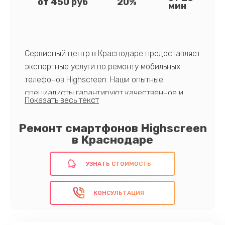
от 450 руб
20%
мин
Сервисный центр в Краснодаре предоставляет
экспертные услуги по ремонту мобильных
телефонов Highscreen. Наши опытные
специалисты гарантируют качественное и
оперативное обслуживание вашего
устройства. Использование исключительно
Ремонт смартфонов Highscreen
оригинальных запчастей и индивидуальный
в Краснодаре
подход к каждому клиенту делают нас
выбором номер один в области ремонта
УЗНАТЬ СТОИМОСТЬ
телефонов Highscreen.
Выберите качество и надежность!
КОНСУЛЬТАЦИЯ