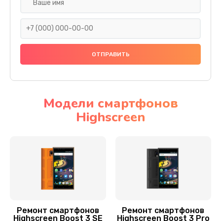
Ремонт GPS-модуля
500 руб.
Заказать
Замена материнской платы
1200 руб.
Заказать
Модели смартфонов
Highscreen
Ремонт мультиконтроллера
1000 руб.
Заказать
Ремонт динамика
550 руб.
Заказать
Ремонт смартфонов
Ремонт смартфонов
Highscreen Boost 3 SE
Highscreen Boost 3 Pro