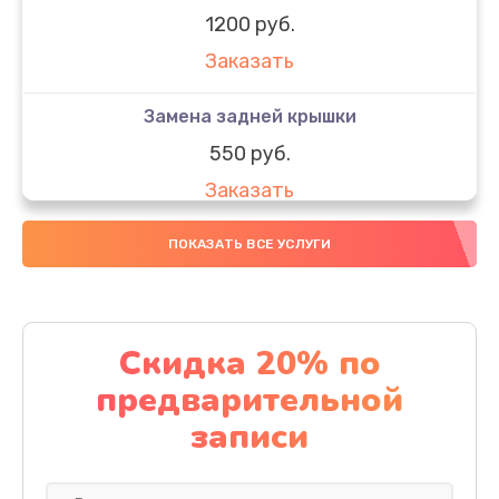
1200 руб.
Заказать
Замена задней крышки
550 руб.
Заказать
Замена аккумулятора
ПОКАЗАТЬ ВСЕ УСЛУГИ
550 руб.
Заказать
Скидка 20% по
Ремонт сим лотка
предварительной
600 руб.
записи
Заказать