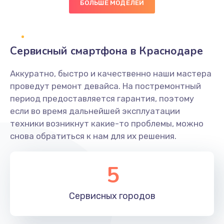
БОЛЬШЕ МОДЕЛЕЙ
Заказать
Замена NFC антенны
Сервисный смартфона в Краснодаре
650 руб.
Заказать
Аккуратно, быстро и качественно наши мастера
проведут ремонт девайса. На постремонтный
Замена кнопки включения/выключения
период предоставляется гарантия, поэтому
если во время дальнейшей эксплуатации
790 руб.
техники возникнут какие-то проблемы, можно
Заказать
снова обратиться к нам для их решения.
Замена разъёма наушников (гарнитуры)
5
800 руб.
Заказать
Сервисных
городов
Замена разъема SIM