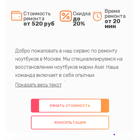
Время
Стоимость
Скидка
ремонта
до
ремонта
от 20
от 520 руб
20%
мин
Добро пожаловать в наш сервис по ремонту
ноутбуков в Москве. Мы специализируемся на
восстановлении ноутбуков марки Aser. Наша
команда включает в себя опытных
профессионалов с обширными знаниями и
многолетним опытом в данной области. Мы
предлагаем быстрый и качественный ремонт с
УЗНАТЬ СТОИМОСТЬ
использованием оригинальных компонентов, а
также гарантируем качество всех
КОНСУЛЬТАЦИЯ
проведенных работ. Наша цель - предоставить
клиентам надежное и профессиональное