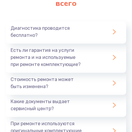
всего
Замена матрицы
640 руб.
Заказать
Диагностика проводится
бесплатно?
Замена разъема
790 руб.
Есть ли гарантия на услуги
Заказать
ремонта и на используемые
при ремонте комплектующие?
Замена шим-контроллера
Стоимость ремонта может
3900 руб.
быть изменена?
Заказать
Какие документы выдает
Замена клавиатуры
сервисный центр?
1490 руб.
При ремонте используются
Заказать
оригинальные комплектующие