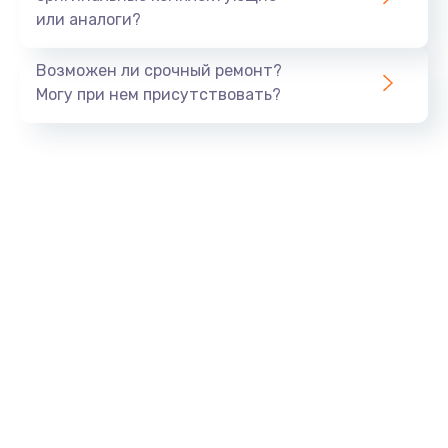
или аналоги?
Замена SSD
990 руб.
Возможен ли срочный ремонт?
Заказать
Могу при нем присутствовать?
Замена северного моста
2600 руб.
Заказать
Замена экрана
1645 руб.
Заказать
Замена шлейфа матрицы
1290 руб.
Заказать