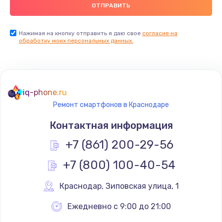
Заказать
Замена USB порта
Нажимая на кнопку отправить я даю свое
согласие на
обработку моих персональных данных.
1560 руб.
Заказать
Замена разъёмов (HDMI, DVI, Дисплей порта)
iq-phone.ru
1800 руб.
Ремонт смартфонов в Краснодаре
Заказать
Контактная информация
Замена тачпада
+7 (861) 200-29-56
1660 руб.
+7 (800) 100-40-54
Заказать
Краснодар
,
 Зиповская улица, 1
Замена контроллера питания
Ежедневно с 9:00 до 21:00
1490 руб.