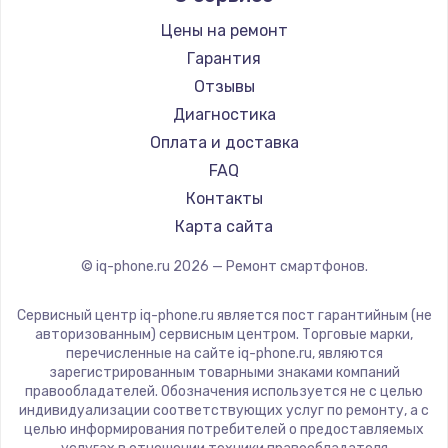
Настройка ОС
Ремонт смартфонов Land Rover
Highscreen
Цены на ремонт
1430 руб.
Ремонт смартфонов Acer
Irbis
Гарантия
Заказать
Ремонт смартфонов HP
Kyocera
Отзывы
Ремонт смартфонов Poco
LeEco
Диагностика
Чистка от пыли
Ремонт смартфонов HTC
OnePlus
Оплата и доставка
1330 руб.
Ремонт смартфонов Blackmagic
teXet
FAQ
Заказать
Ремонт смартфонов Nothing
Motorola
Контакты
Ремонт смартфонов iQOO
Prestigio
Карта сайта
Замена южного моста
Vertex
2600 руб.
© iq-phone.ru
2026
— Ремонт смартфонов.
Microsoft
Заказать
Sharp
Сервисный центр iq-phone.ru является пост гарантийным (не
Elephone
авторизованным) сервисным центром. Торговые марки,
Замена материнской платы
перечисленные на сайте iq-phone.ru, являются
BlackView
зарегистрированным товарными знаками компаний
1690 руб.
Google
правообладателей. Обозначения используется не с целью
индивидуализации соответствующих услуг по ремонту, а с
Заказать
Vertu
целью информирования потребителей о предоставляемых
Tp-Link