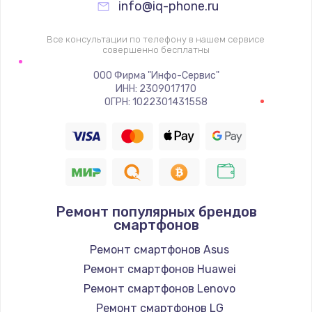
info@iq-phone.ru
Заказать
Все консультации по телефону в нашем сервисе
Настройка Wi-Fi
совершенно бесплатны
1530 руб.
ООО Фирма "Инфо-Сервис"
ИНН: 2309017170
Заказать
ОГРН: 1022301431558
Ремонт петель крышки
990 руб.
Заказать
Ремонт популярных брендов
Замена вебкамеры
смартфонов
1740 руб.
Ремонт смартфонов Asus
Заказать
Ремонт смартфонов Huawei
Ремонт смартфонов Lenovo
Установка драйверов
Ремонт смартфонов LG