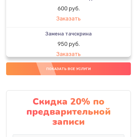
600 руб.
Заказать
Замена тачскрина
950 руб.
Заказать
Замена динамиков
ПОКАЗАТЬ ВСЕ УСЛУГИ
710 руб.
Заказать
Скидка 20% по
Замена стекла
предварительной
990 руб.
записи
Заказать