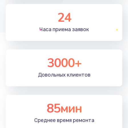
790 руб.
Заказать
24
Замена полифонического динамика
Часа приема
заявок
530 руб.
Заказать
3000+
Замена передней камеры
900 руб.
Довольных
клиентов
Заказать
Замена кнопок громкости
670 руб.
85мин
Заказать
Среднее время
ремонта
Замена голосового динамика