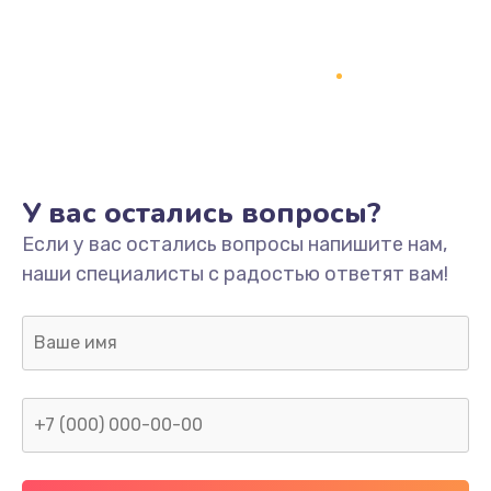
Замена термопасты
995 руб.
Заказать
Замена системы охлаждения
1550 руб.
У вас остались вопросы?
Заказать
Если у вас остались вопросы напишите нам,
наши специалисты с радостью ответят вам!
Замена оперативной памяти
1160 руб.
Заказать
Замена звуковой карты
1600 руб.