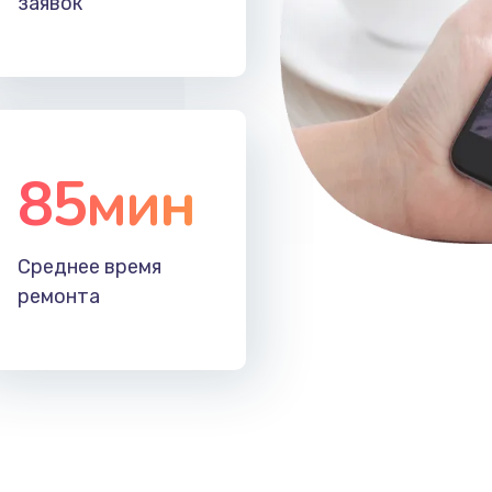
заявок
30 мин
1 год
40 мин
2 года
85мин
40 мин
3 года
30 мин
1 год
Среднее время
ремонта
20 мин
1 год
50 мин
3 года
20 мин
1 год