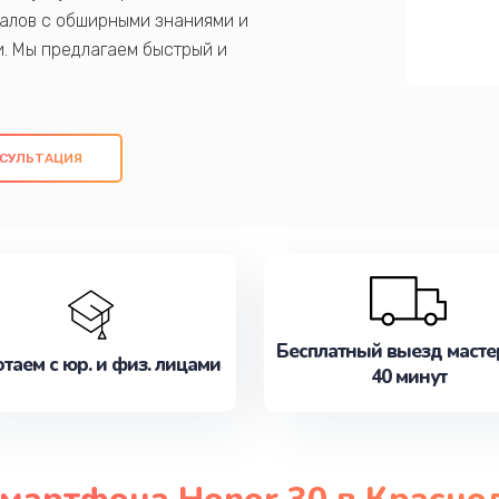
алов с обширными знаниями и
и. Мы предлагаем быстрый и
ем оригинальных компонентов, а также
ых работ. Наша цель - предоставить
ое обслуживание, удовлетворяя их
СУЛЬТАЦИЯ
медлите записаться на ремонт уже
Бесплатный выезд масте
таем с юр. и физ. лицами
40 минут