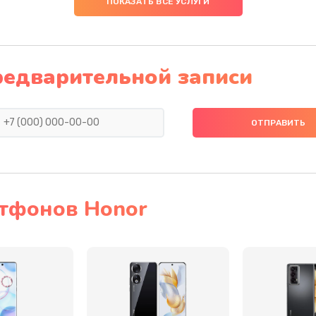
ПОКАЗАТЬ ВСЕ УСЛУГИ
20 мин
2 года
40 мин
3 года
редварительной записи
50 мин
3 года
20 мин
2 года
50 мин
2 года
тфонов Honor
60 мин
1 год
20 мин
1 год
20 мин
1 год