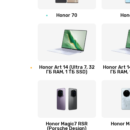
Замена камеры
Honor 70
Hon
Замена кнопки Home
Замена датчика приближения
Замена антенны
Honor Art 14 (Ultra 7, 32
Honor Art 14
ГБ RAM, 1 ТБ SSD)
ГБ RAM, 
Замена сканера отпечатка паль
Замена аудио-разъема
Замена стекла (экрана)
Honor Magic7 RSR
Honor M
Замена NFC антенны
(Porsche Design)