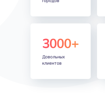
городов
Замена системной платы
Замена дисплея
3000+
Замена матрицы
Замена разъема
Довольных
клиентов
Замена шим-контроллера
Замена клавиатуры
Замена SSD