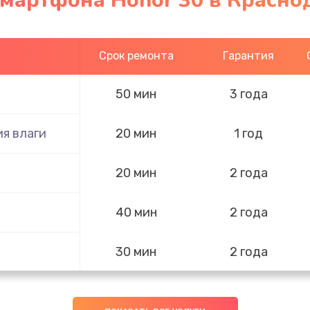
смартфона Honor 30 в Красно
Срок ремонта
Гарантия
50 мин
3 года
я влаги
20 мин
1 год
20 мин
2 года
40 мин
2 года
30 мин
2 года
60 мин
2 года