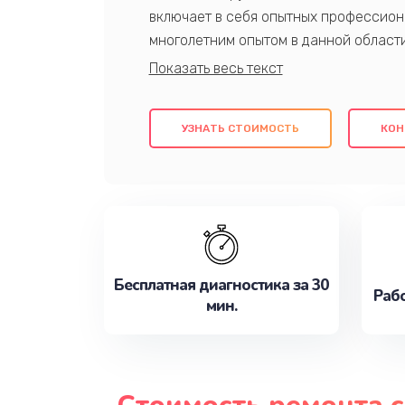
включает в себя опытных профессион
многолетним опытом в данной област
качественный ремонт с использовани
гарантируем качество всех проведенн
клиентам надежное и профессиональн
УЗНАТЬ СТОИМОСТЬ
КОН
потребности наилучшим образом. Не 
сейчас!
Бесплатная диагностика за 30
Рабо
мин.