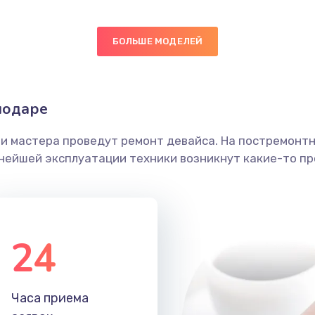
ючения
20 мин
2 года
БОЛЬШЕ МОДЕЛЕЙ
нитуры)
50 мин
2 года
нодаре
40 мин
3 года
ши мастера проведут ремонт девайса. На постремонт
ика
60 мин
1 год
ьнейшей эксплуатации техники возникнут какие-то пр
40 мин
1 год
30 мин
2 года
24
30 мин
2 года
Часа приема
20 мин
2 года