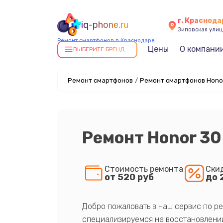
г. Краснода
iq-phone.ru
Зиповская улица
Ремонт смартфонов в Краснодаре
Цены
О компани
ВЫБЕРИТЕ БРЕНД
Ремонт смартфонов
/
Ремонт смартфонов Hono
Ремонт Honor 30
Стоимость ремонта
Ски
от 520 руб
до 
Добро пожаловать в наш сервис по ре
специализируемся на восстановлении