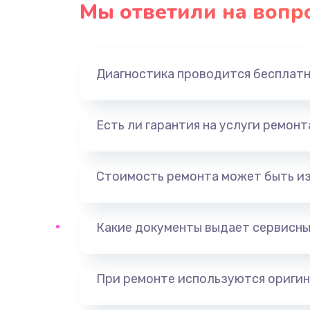
Замена северного моста
Мы ответили на вопр
Замена экрана
Диагностика проводится бесплат
Замена шлейфа матрицы
Замена термопасты
Есть ли гарантия на услуги ремон
Замена системы охлаждения
Стоимость ремонта может быть и
Замена оперативной памяти
Какие документы выдает сервисны
Замена звуковой карты
При ремонте используются оригин
Замена USB порта