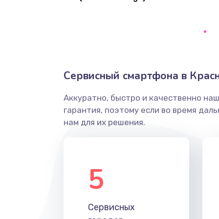
Замена кнопки включения/выкл
Замена разъёма наушников (гар
Сервисный смартфона в Крас
Замена разъема SIM
Аккуратно, быстро и качественно на
Замена полифонического динам
гарантия, поэтому если во время дал
нам для их решения.
Замена передней камеры
Замена кнопок громкости
5
Замена голосового динамика
Сервисных
Замена вибромотора