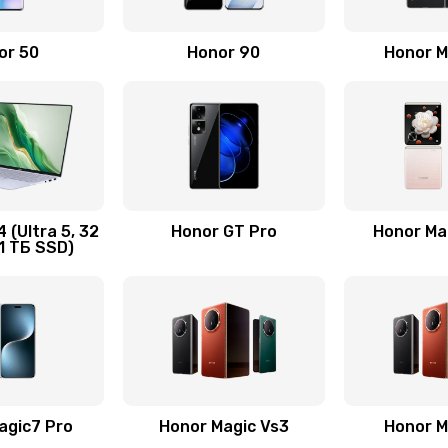
50 мин
2 года
or 50
Honor 90
Honor M
20 мин
1 год
40 мин
3 года
20 мин
3 года
 (Ultra 5, 32
Honor GT Pro
Honor Mag
1 ТБ SSD)
ца
50 мин
2 года
60 мин
1 год
30 мин
2 года
agic7 Pro
Honor Magic Vs3
Honor M
20 мин
1 год