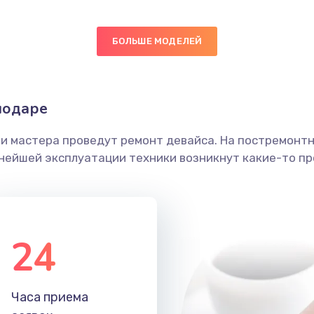
ючения
40 мин
2 года
БОЛЬШЕ МОДЕЛЕЙ
нитуры)
60 мин
1 год
нодаре
50 мин
2 года
ши мастера проведут ремонт девайса. На постремонт
ика
40 мин
1 год
ьнейшей эксплуатации техники возникнут какие-то пр
20 мин
2 года
60 мин
2 года
24
50 мин
1 год
Часа приема
60 мин
3 года