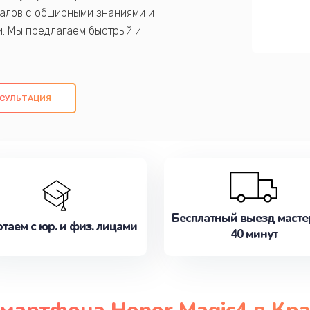
алов с обширными знаниями и
и. Мы предлагаем быстрый и
ем оригинальных компонентов, а также
ых работ. Наша цель - предоставить
ое обслуживание, удовлетворяя их
СУЛЬТАЦИЯ
медлите записаться на ремонт уже
Бесплатный выезд масте
таем с юр. и физ. лицами
40 минут