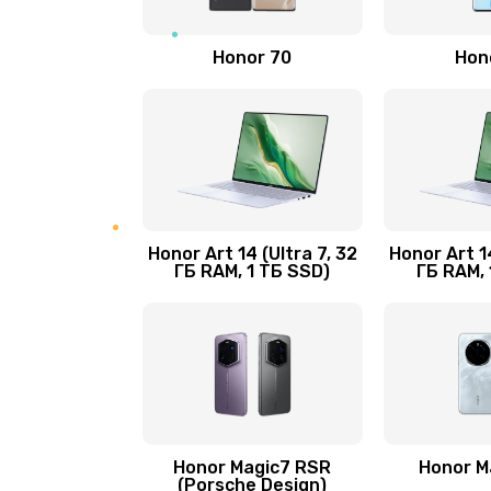
Замена камеры
Honor 70
Hon
Замена кнопки Home
Замена датчика приближения
Замена антенны
Honor Art 14 (Ultra 7, 32
Honor Art 14
ГБ RAM, 1 ТБ SSD)
ГБ RAM, 
Замена сканера отпечатка паль
Замена аудио-разъема
Замена стекла (экрана)
Honor Magic7 RSR
Honor M
Замена NFC антенны
(Porsche Design)