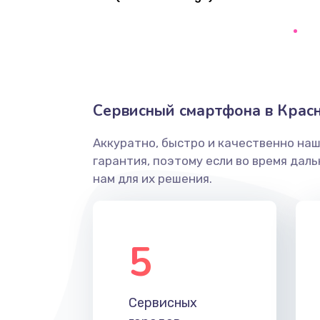
Замена кнопки включения/выкл
Замена разъёма наушников (гар
Сервисный смартфона в Крас
Замена разъема SIM
Аккуратно, быстро и качественно на
Замена полифонического динам
гарантия, поэтому если во время дал
нам для их решения.
Замена передней камеры
Замена кнопок громкости
5
Замена голосового динамика
Сервисных
Замена вибромотора