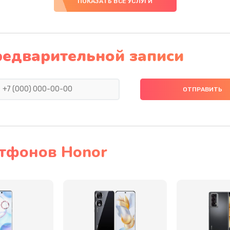
ПОКАЗАТЬ ВСЕ УСЛУГИ
50 мин
1 год
20 мин
3 года
редварительной записи
60 мин
1 год
50 мин
3 года
40 мин
1 год
тфонов Honor
40 мин
2 года
40 мин
2 года
50 мин
2 года