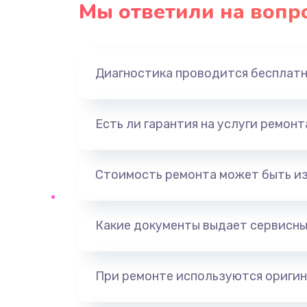
Замена северного моста
Мы ответили на вопр
Замена экрана
Диагностика проводится бесплат
Замена шлейфа матрицы
Замена термопасты
Есть ли гарантия на услуги ремон
Замена системы охлаждения
Стоимость ремонта может быть и
Замена оперативной памяти
Какие документы выдает сервисны
Замена звуковой карты
При ремонте используются оригин
Замена USB порта