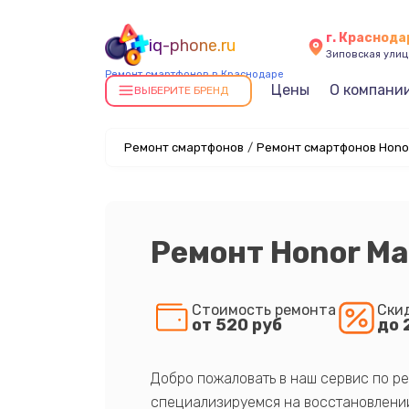
г. Краснода
iq-phone.ru
Зиповская улица
Ремонт смартфонов в Краснодаре
Цены
О компани
ВЫБЕРИТЕ БРЕНД
Ремонт смартфонов
/
Ремонт смартфонов Hono
Ремонт Honor Ma
Стоимость ремонта
Ски
от 520 руб
до 
Добро пожаловать в наш сервис по ре
специализируемся на восстановлении