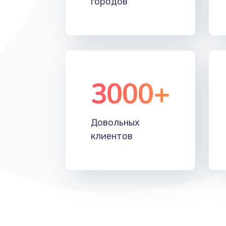
городов
Замена системной платы
Замена дисплея
3000+
Замена матрицы
Замена разъема
Довольных
клиентов
Замена шим-контроллера
Замена клавиатуры
Замена SSD