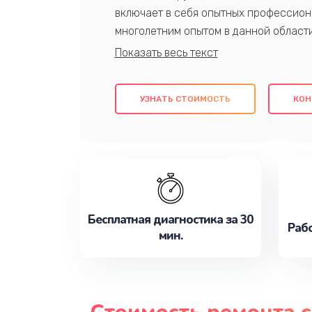
включает в себя опытных профессион
многолетним опытом в данной област
качественный ремонт с использовани
гарантируем качество всех проведенн
клиентам надежное и профессиональн
УЗНАТЬ СТОИМОСТЬ
КОН
потребности наилучшим образом. Не 
сейчас!
Бесплатная диагностика за 30
Рабо
мин.