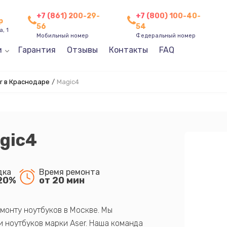
+7 (861) 200-29-
+7 (800) 100-40-
р
56
54
, 1
Мобильный номер
Федеральный номер
и
Гарантия
Отзывы
Контакты
FAQ
r в Краснодаре
/
Magic4
gic4
дка
Время ремонта
20%
от 20 мин
монту ноутбуков в Москве. Мы
 ноутбуков марки Aser. Наша команда