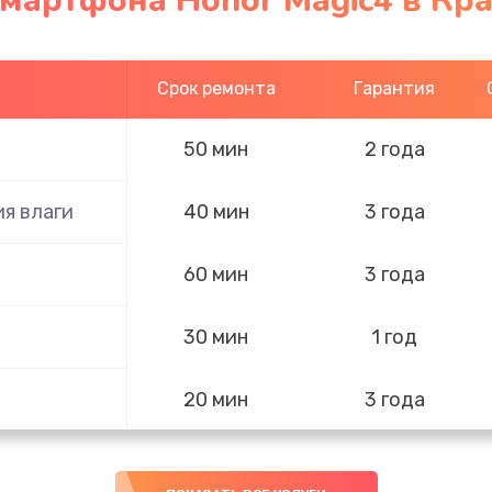
смартфона Honor Magic4 в Кр
Срок ремонта
Гарантия
50 мин
2 года
я влаги
40 мин
3 года
60 мин
3 года
30 мин
1 год
20 мин
3 года
50 мин
3 года