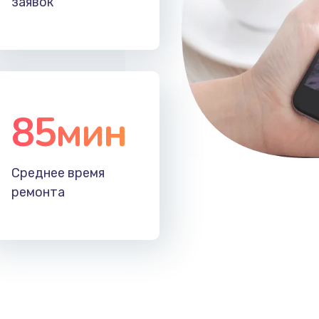
заявок
60 мин
3 года
50 мин
3 года
85мин
40 мин
3 года
20 мин
2 года
Среднее время
ремонта
50 мин
1 год
20 мин
1 год
40 мин
1 год