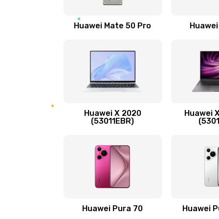
Замена вибромотора
Huawei Mate 50 Pro
Huawei
Замена голосового динамика
Замена основной камеры
Замена NFC антенны
Huawei X 2020
Huawei X
Замена элемента
(53011EBR)
(530
Замена разъёма наушников (гар
Замена разъема зарядки (питани
Замена сканера отпечатка
Huawei Pura 70
Huawei P