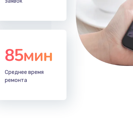
заявок
50 мин
3 года
20 мин
3 года
50 мин
2 года
85мин
50 мин
2 года
Среднее время
60 мин
1 год
ремонта
60 мин
1 год
20 мин
1 год
20 мин
1 год