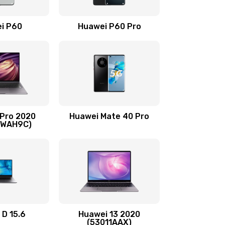
490 руб.
Заказать
i P60
Huawei P60 Pro
490 руб.
Заказать
490 руб.
Заказать
1190 руб.
Заказать
 Pro 2020
Huawei Mate 40 Pro
690 руб.
Заказать
-WAH9C)
490 руб.
Заказать
490 руб.
Заказать
490 руб.
Заказать
 D 15.6
Huawei 13 2020
(53011AAX)