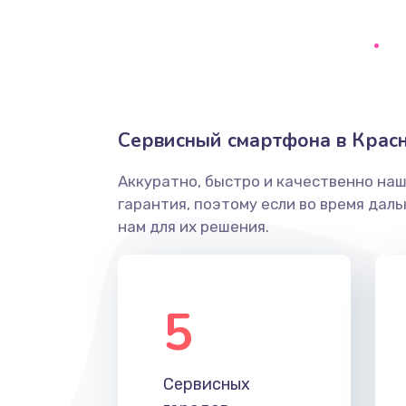
Сбор/Разбор
Замена разъема SIM
Замена полифонического динам
Сервисный смартфона в Крас
Замена передней камеры
Аккуратно, быстро и качественно на
гарантия, поэтому если во время дал
Замена микросхемы
нам для их решения.
Замена кнопок громкости
5
Защита гидрогелевой пленкой
Замена вебкамеры
Сервисных