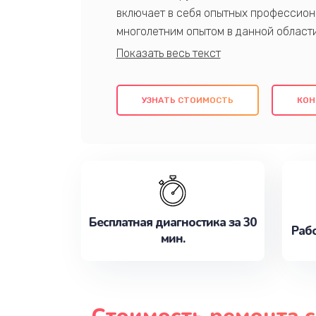
включает в себя опытных профессион
многолетним опытом в данной област
качественный ремонт с использовани
гарантируем качество всех проведенн
клиентам надежное и профессиональн
УЗНАТЬ СТОИМОСТЬ
КОН
потребности наилучшим образом. Не 
сейчас!
Бесплатная диагностика за 30
Рабо
мин.