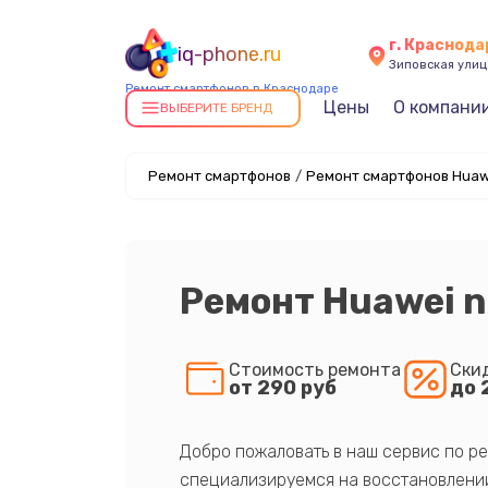
г. Краснода
iq-phone.ru
Зиповская улица
Ремонт смартфонов в Краснодаре
Цены
О компани
ВЫБЕРИТЕ БРЕНД
Ремонт смартфонов
/
Ремонт смартфонов Huaw
Ремонт Huawei n
Стоимость ремонта
Ски
от 290 руб
до 
Добро пожаловать в наш сервис по ре
специализируемся на восстановлении