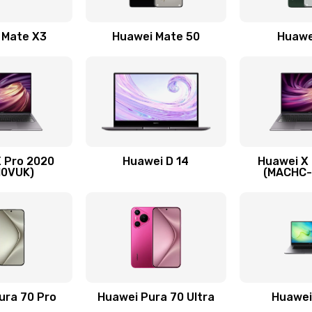
30 мин
2 года
 Mate X3
Huawei Mate 50
Huawe
30 мин
1 год
20 мин
1 год
40 мин
1 год
 Pro 2020
Huawei D 14
Huawei X
30 мин
3 года
10VUK)
(MACHC
нитуры)
40 мин
3 года
я)
50 мин
1 год
50 мин
3 года
ura 70 Pro
Huawei Pura 70 Ultra
Huawei