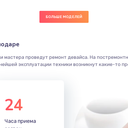
30 мин
3 года
БОЛЬШЕ МОДЕЛЕЙ
60 мин
1 год
ика
30 мин
3 года
нодаре
20 мин
1 год
ши мастера проведут ремонт девайса. На постремонт
ьнейшей эксплуатации техники возникнут какие-то пр
40 мин
3 года
50 мин
3 года
24
30 мин
2 года
30 мин
2 года
Часа приема