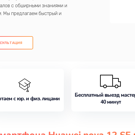
алов с обширными знаниями и
и. Мы предлагаем быстрый и
ем оригинальных компонентов, а также
ых работ. Наша цель - предоставить
ое обслуживание, удовлетворяя их
СУЛЬТАЦИЯ
медлите записаться на ремонт уже
Бесплатный выезд масте
таем с юр. и физ. лицами
40 минут