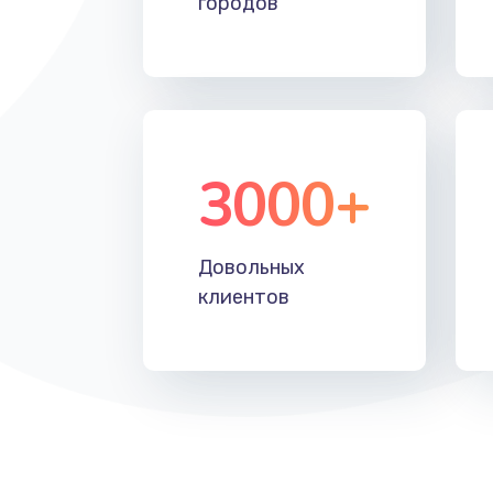
городов
Установка драйверов
Замена жесткого диска
Восстановление данных
3000+
Замена северного моста
Довольных
Замена шлейфа матрицы
клиентов
Замена термопасты
Замена системы охлаждения
Замена процессора