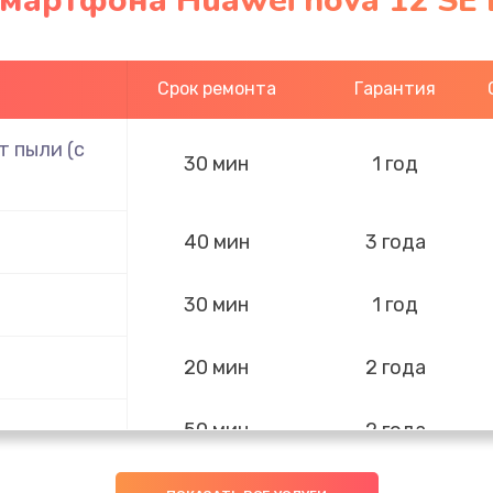
мартфона Huawei nova 12 SE
Срок ремонта
Гарантия
 пыли (с
30 мин
1 год
40 мин
3 года
30 мин
1 год
20 мин
2 года
50 мин
2 года
40 мин
3 года