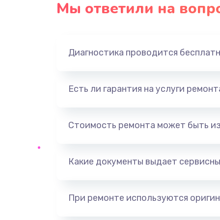
Мы ответили на вопр
Замена оперативной памяти
Замена звуковой карты
Диагностика проводится бесплат
Замена USB порта
Есть ли гарантия на услуги ремон
Замена разъёмов (HDMI, DVI, Ди
порта)
Стоимость ремонта может быть и
Замена SSD
Какие документы выдает сервисны
Замена клавиатуры
Ремонт цепей питания
При ремонте используются оригин