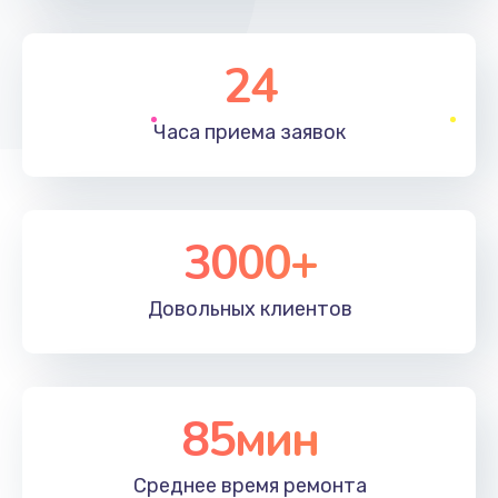
490 руб.
24
Заказать
Замена микросхемы
Часа приема
заявок
690 руб.
Заказать
3000+
Замена кнопок громкости
490 руб.
Довольных
клиентов
Заказать
Защита гидрогелевой пленкой
1290 руб.
85мин
Заказать
Среднее время
ремонта