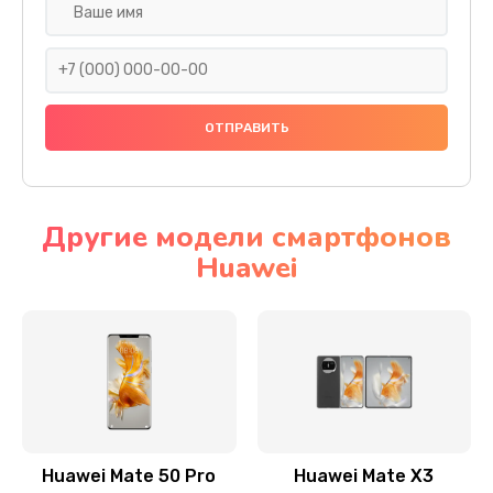
Замена задней крышки
290 руб.
Заказать
Замена аккумулятора
620 руб.
Другие модели смартфонов
Заказать
Huawei
Замена экрана
940 руб.
Заказать
Замена микрофона
1500 руб.
Huawei Mate 50 Pro
Huawei Mate X3
Заказать