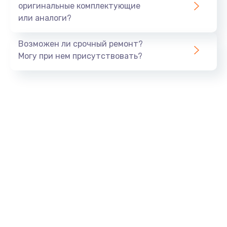
оригинальные комплектующие
или аналоги?
Замена процессора
1290 руб.
Возможен ли срочный ремонт?
Заказать
Могу при нем присутствовать?
Замена оперативной памяти
960 руб.
Заказать
Замена звуковой карты
1500 руб.
Заказать
Замена USB порта
1245 руб.