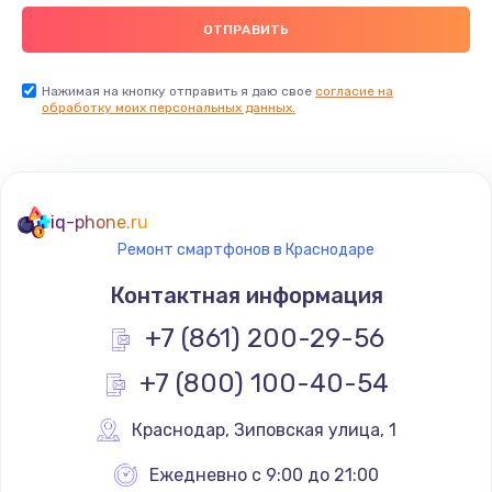
Заказать
Замена видеокарты
Нажимая на кнопку отправить я даю свое
согласие на
обработку моих персональных данных.
2045 руб.
Заказать
Ремонт разъема питания
iq-phone.ru
1090 руб.
Ремонт смартфонов в Краснодаре
Заказать
Контактная информация
+7 (861) 200-29-56
Замена видеочипа
2745 руб.
+7 (800) 100-40-54
Заказать
Краснодар
,
 Зиповская улица, 1
Настройка BIOS
Ежедневно с 9:00 до 21:00