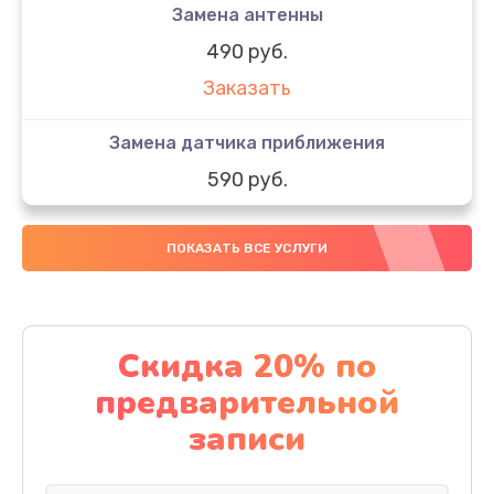
Замена антенны
490 руб.
Заказать
Замена датчика приближения
590 руб.
Заказать
ПОКАЗАТЬ ВСЕ УСЛУГИ
Замена стекла
890 руб.
Заказать
Скидка 20% по
предварительной
Обновление ПО
записи
890 руб.
Заказать