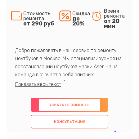
Время
Стоимость
Скидка
ремонта
до
ремонта
от 20
от 290 руб
20%
мин
Добро пожаловать в наш сервис по ремонту
ноутбуков в Москве. Мы специализируемся на
восстановлении ноутбуков марки Aser. Наша
команда включает в себя опытных
профессионалов с обширными знаниями и
многолетним опытом в данной области. Мы
предлагаем быстрый и качественный ремонт с
УЗНАТЬ СТОИМОСТЬ
использованием оригинальных компонентов, а
также гарантируем качество всех
КОНСУЛЬТАЦИЯ
проведенных работ. Наша цель - предоставить
клиентам надежное и профессиональное