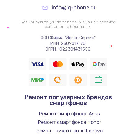
995 руб.
info@iq-phone.ru
Заказать
Все консультации по телефону в нашем сервисе
Ремонт подсветки
совершенно бесплатны
1200 руб.
ООО Фирма "Инфо-Сервис"
ИНН: 2309017170
Заказать
ОГРН: 1022301431558
Настройка ОС
1160 руб.
Заказать
Ремонт популярных брендов
Чистка от пыли
смартфонов
1060 руб.
Ремонт смартфонов Asus
Заказать
Ремонт смартфонов Honor
Ремонт смартфонов Lenovo
Замена южного моста