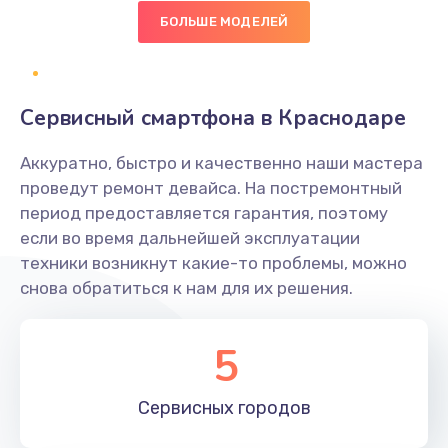
490 руб.
БОЛЬШЕ МОДЕЛЕЙ
Заказать
Сбор/Разбор
Сервисный смартфона в Краснодаре
1490 руб.
Заказать
Аккуратно, быстро и качественно наши мастера
проведут ремонт девайса. На постремонтный
Замена разъема SIM
период предоставляется гарантия, поэтому
если во время дальнейшей эксплуатации
290 руб.
техники возникнут какие-то проблемы, можно
Заказать
снова обратиться к нам для их решения.
Замена полифонического динамика
5
390 руб.
Заказать
Сервисных
городов
Замена передней камеры