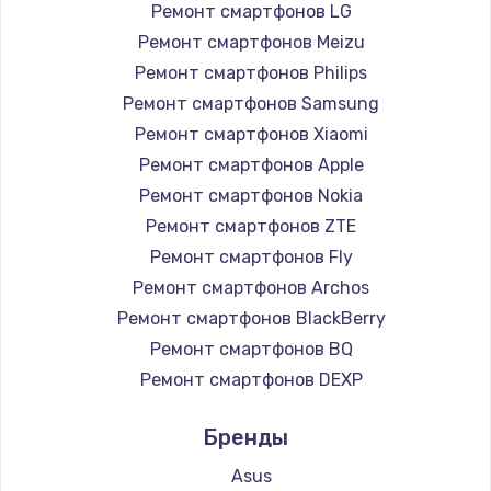
Ремонт смартфонов LG
2750 руб.
Ремонт смартфонов Meizu
Заказать
Ремонт смартфонов Philips
Ремонт смартфонов Samsung
Замена контроллера питания
Ремонт смартфонов Xiaomi
1490 руб.
Ремонт смартфонов Apple
Заказать
Ремонт смартфонов Nokia
Ремонт смартфонов ZTE
Замена тачпада
Ремонт смартфонов Fly
1745 руб.
Ремонт смартфонов Archos
Заказать
Ремонт смартфонов BlackBerry
Ремонт смартфонов BQ
Замена корпуса
Ремонт смартфонов DEXP
890 руб.
Ремонт смартфонов Digma
Бренды
Заказать
Ремонт смартфонов Ginzzu
Ремонт смартфонов Highscreen
Asus