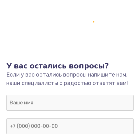
Заказать
Замена разъёмов (HDMI, DVI, Дисплей порта)
390 руб.
Заказать
Замена SSD
У вас остались вопросы?
1045 руб.
Если у вас остались вопросы напишите нам,
Заказать
наши специалисты с радостью ответят вам!
Замена клавиатуры
990 руб.
Заказать
Ремонт цепей питания
2500 руб.