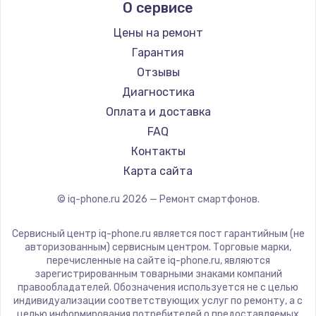
О сервисе
Ремонт смартфонов Nubia
Ginzzu
Ремонт смартфонов Land Rover
Highscreen
Цены на ремонт
Ремонт смартфонов Acer
Irbis
Гарантия
Ремонт смартфонов HP
Kyocera
Отзывы
Ремонт смартфонов Poco
LeEco
Диагностика
Ремонт смартфонов HTC
OnePlus
Оплата и доставка
Ремонт смартфонов Blackmagic
teXet
FAQ
Ремонт смартфонов Nothing
Motorola
Контакты
Ремонт смартфонов iQOO
Prestigio
Карта сайта
Vertex
© iq-phone.ru
2026
— Ремонт смартфонов.
Microsoft
Sharp
Сервисный центр iq-phone.ru является пост гарантийным (не
Elephone
авторизованным) сервисным центром. Торговые марки,
перечисленные на сайте iq-phone.ru, являются
BlackView
зарегистрированным товарными знаками компаний
Google
правообладателей. Обозначения используется не с целью
индивидуализации соответствующих услуг по ремонту, а с
Vertu
целью информирования потребителей о предоставляемых