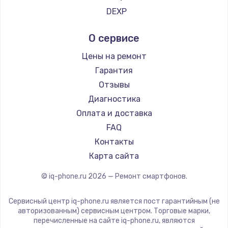
Ремонт смартфонов Tp-Link
Ремонт разъема питания
DEXP
Ремонт смартфонов Hisense
Digma
1330 руб.
О сервисе
Ремонт смартфонов Nubia
Ginzzu
Заказать
Ремонт смартфонов Land Rover
Highscreen
Цены на ремонт
Ремонт смартфонов Acer
Irbis
Замена видеокарты
Гарантия
Ремонт смартфонов HP
Kyocera
Отзывы
2100 руб.
Ремонт смартфонов Poco
LeEco
Диагностика
Заказать
Ремонт смартфонов HTC
OnePlus
Оплата и доставка
Ремонт смартфонов Blackmagic
teXet
FAQ
Ремонт цепей питания
Ремонт смартфонов Nothing
Motorola
Контакты
3000 руб.
Ремонт смартфонов iQOO
Prestigio
Карта сайта
Заказать
Vertex
© iq-phone.ru
2026
— Ремонт смартфонов.
Microsoft
Замена материнской платы
Sharp
Сервисный центр iq-phone.ru является пост гарантийным (не
1590 руб.
Elephone
авторизованным) сервисным центром. Торговые марки,
Заказать
перечисленные на сайте iq-phone.ru, являются
BlackView