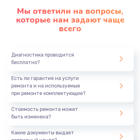
Замена клавиатуры
Мы ответили на вопросы,
которые нам задают чаще
1290 руб.
всего
Заказать
Замена корпуса
890 руб.
Диагностика проводится
бесплатно?
Заказать
Есть ли гарантия на услуги
Замена тачпада
ремонта и на используемые
990 руб.
при ремонте комплектующие?
Заказать
Стоимость ремонта может
Замена динамика
быть изменена?
1500 руб.
Какие документы выдает
Заказать