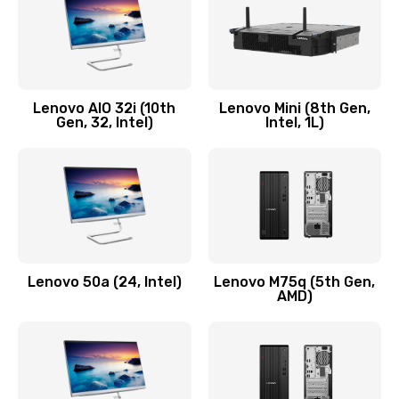
Заказать
Замена кнопки включения/выключения
600 руб.
Lenovo AIO 32i (10th
Lenovo Mini (8th Gen,
Заказать
Gen, 32, Intel)
Intel, 1L)
Замена разъема Micro, USB
590 руб.
Заказать
Замена шлейфа кнопок, дисплея
Lenovo 50a (24, Intel)
Lenovo M75q (5th Gen,
600 руб.
AMD)
Заказать
Чистка от пыли или влаги
1090 руб.