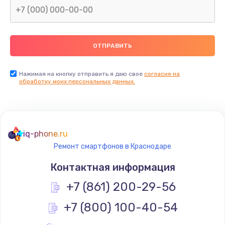
Заказать
Замена термопасты
990 руб.
Заказать
Нажимая на кнопку отправить я даю свое
согласие на
обработку моих персональных данных.
Замена контроллера питания
1490 руб.
Заказать
iq-phone.ru
Ремонт смартфонов в Краснодаре
Замена южного моста
Контактная информация
2300 руб.
+7 (861) 200-29-56
Заказать
+7 (800) 100-40-54
Замена вебкамеры