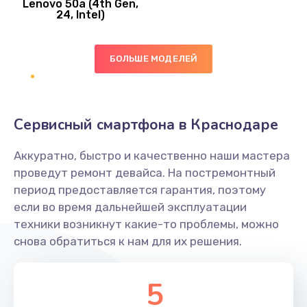
Lenovo 50a (4th Gen,
450 руб.
24, Intel)
Заказать
БОЛЬШЕ МОДЕЛЕЙ
Ремонт цепей питания платы
1490 руб.
Заказать
Сервисный смартфона в Краснодаре
Восстановление дорожек платы
Аккуратно, быстро и качественно наши мастера
400 руб.
проведут ремонт девайса. На постремонтный
Заказать
период предоставляется гарантия, поэтому
если во время дальнейшей эксплуатации
Замена слухового динамика
техники возникнут какие-то проблемы, можно
снова обратиться к нам для их решения.
350 руб.
Заказать
5
Настройка программного обеспечения