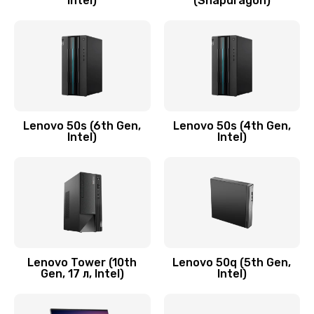
Intel)
(Snapdragon)
Замена аудио разъема
790 руб.
Заказать
Замена модуля HDMI
590 руб.
Lenovo 50s (6th Gen,
Lenovo 50s (4th Gen,
Intel)
Intel)
Заказать
Замена задней крышки устройства
790 руб.
Заказать
Замена микросхемы (звук, контроллер,
Lenovo Tower (10th
Lenovo 50q (5th Gen,
Gen, 17 л, Intel)
Intel)
процессор)
2100 руб.