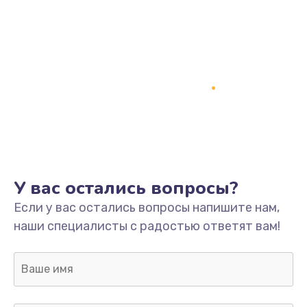
Заказать
Замена кнопки включения
2150 руб.
Заказать
Замена оперативной памяти
760 руб.
Заказать
У вас остались вопросы?
Замена процессора
Если у вас остались вопросы напишите нам,
1800 руб.
наши специалисты с радостью ответят вам!
Заказать
Замена системы охлаждения
1600 руб.