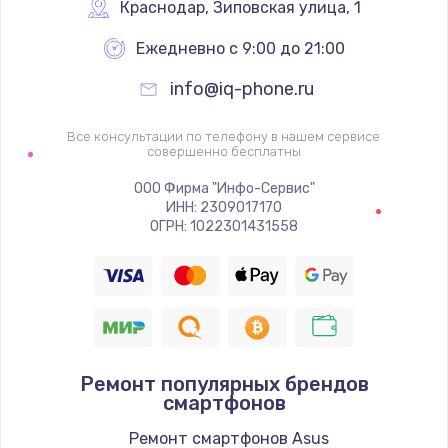
1340 руб.
Краснодар
,
 Зиповская улица, 1
Заказать
Ежедневно с 9:00 до 21:00
info@iq-phone.ru
Ремонт петель крышки
990 руб.
Все консультации по телефону в нашем сервисе
совершенно бесплатны
Заказать
ООО Фирма "Инфо-Сервис"
Настройка Wi-Fi
ИНН: 2309017170
ОГРН: 1022301431558
1260 руб.
Заказать
Замена шим-контроллера
3900 руб.
Ремонт популярных брендов
Заказать
смартфонов
Замена HDMI
Ремонт смартфонов Asus