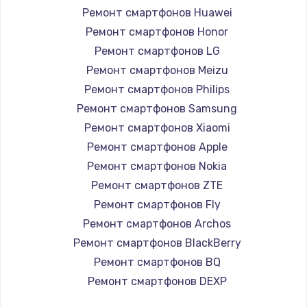
Ремонт смартфонов Huawei
1200 руб.
Ремонт смартфонов Honor
Заказать
Ремонт смартфонов LG
Ремонт смартфонов Meizu
Установка драйверов
Ремонт смартфонов Philips
950 руб.
Ремонт смартфонов Samsung
Заказать
Ремонт смартфонов Xiaomi
Ремонт смартфонов Apple
Замена жесткого диска
Ремонт смартфонов Nokia
1000 руб.
Ремонт смартфонов ZTE
Заказать
Ремонт смартфонов Fly
Ремонт смартфонов Archos
Чистка от пыли
Ремонт смартфонов BlackBerry
1330 руб.
Ремонт смартфонов BQ
Заказать
Ремонт смартфонов DEXP
Ремонт смартфонов Digma