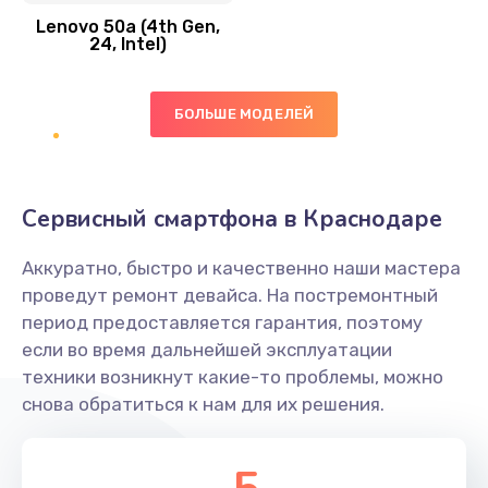
Lenovo 50a (4th Gen,
450 руб.
24, Intel)
Заказать
БОЛЬШЕ МОДЕЛЕЙ
Ремонт цепей питания платы
1490 руб.
Заказать
Сервисный смартфона в Краснодаре
Восстановление дорожек платы
Аккуратно, быстро и качественно наши мастера
400 руб.
проведут ремонт девайса. На постремонтный
Заказать
период предоставляется гарантия, поэтому
если во время дальнейшей эксплуатации
Замена слухового динамика
техники возникнут какие-то проблемы, можно
снова обратиться к нам для их решения.
350 руб.
Заказать