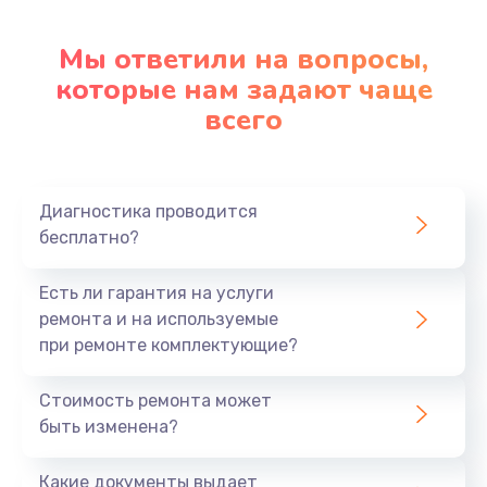
Замена клавиатуры
Мы ответили на вопросы,
которые нам задают чаще
1290 руб.
всего
Заказать
Замена корпуса
890 руб.
Диагностика проводится
бесплатно?
Заказать
Есть ли гарантия на услуги
Замена тачпада
ремонта и на используемые
990 руб.
при ремонте комплектующие?
Заказать
Стоимость ремонта может
Замена динамика
быть изменена?
1500 руб.
Какие документы выдает