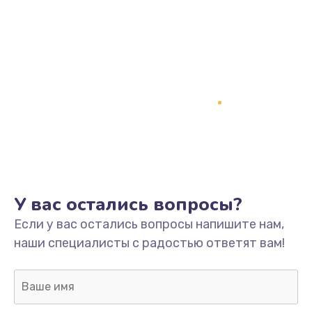
Заказать
Замена кнопки включения
2150 руб.
Заказать
Замена оперативной памяти
760 руб.
Заказать
У вас остались вопросы?
Замена процессора
Если у вас остались вопросы напишите нам,
1800 руб.
наши специалисты с радостью ответят вам!
Заказать
Замена системы охлаждения