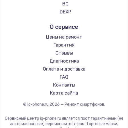
Ремонт смартфонов Vertu
BQ
Ремонт смартфонов Tp-Link
Ремонт разъема питания
DEXP
Ремонт смартфонов Hisense
Digma
1330 руб.
О сервисе
Ремонт смартфонов Nubia
Ginzzu
Заказать
Ремонт смартфонов Land Rover
Highscreen
Цены на ремонт
Ремонт смартфонов Acer
Irbis
Замена видеокарты
Гарантия
Ремонт смартфонов HP
Kyocera
Отзывы
2100 руб.
Ремонт смартфонов Poco
LeEco
Диагностика
Заказать
Ремонт смартфонов HTC
OnePlus
Оплата и доставка
Ремонт смартфонов Blackmagic
teXet
FAQ
Ремонт цепей питания
Ремонт смартфонов Nothing
Motorola
Контакты
3000 руб.
Ремонт смартфонов iQOO
Prestigio
Карта сайта
Заказать
Vertex
© iq-phone.ru
2026
— Ремонт смартфонов.
Microsoft
Замена материнской платы
Sharp
Сервисный центр iq-phone.ru является пост гарантийным (не
1590 руб.
Elephone
авторизованным) сервисным центром. Торговые марки,