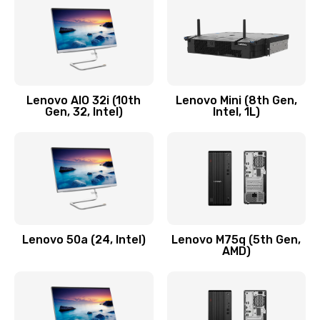
Заказать
Замена кнопки включения/выключения
600 руб.
Lenovo AIO 32i (10th
Lenovo Mini (8th Gen,
Заказать
Gen, 32, Intel)
Intel, 1L)
Замена разъема Micro, USB
590 руб.
Заказать
Замена шлейфа кнопок, дисплея
Lenovo 50a (24, Intel)
Lenovo M75q (5th Gen,
600 руб.
AMD)
Заказать
Чистка от пыли или влаги