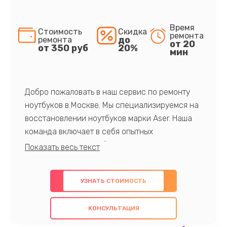
Время
Стоимость
Скидка
ремонта
до
ремонта
от 20
от 350 руб
20%
мин
Добро пожаловать в наш сервис по ремонту
ноутбуков в Москве. Мы специализируемся на
восстановлении ноутбуков марки Aser. Наша
команда включает в себя опытных
профессионалов с обширными знаниями и
многолетним опытом в данной области. Мы
предлагаем быстрый и качественный ремонт с
УЗНАТЬ СТОИМОСТЬ
использованием оригинальных компонентов, а
также гарантируем качество всех
КОНСУЛЬТАЦИЯ
проведенных работ. Наша цель - предоставить
клиентам надежное и профессиональное