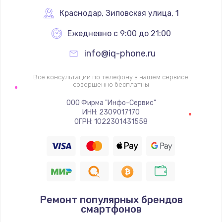
1340 руб.
Краснодар
,
 Зиповская улица, 1
Заказать
Ежедневно с 9:00 до 21:00
info@iq-phone.ru
Ремонт петель крышки
990 руб.
Все консультации по телефону в нашем сервисе
совершенно бесплатны
Заказать
ООО Фирма "Инфо-Сервис"
Настройка Wi-Fi
ИНН: 2309017170
ОГРН: 1022301431558
1260 руб.
Заказать
Замена шим-контроллера
3900 руб.
Ремонт популярных брендов
Заказать
смартфонов