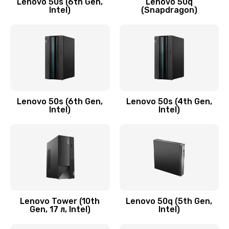
Lenovo 50s (6th Gen,
Lenovo 50q
Intel)
(Snapdragon)
Замена аудио разъема
790 руб.
Заказать
Замена модуля HDMI
590 руб.
Lenovo 50s (6th Gen,
Lenovo 50s (4th Gen,
Intel)
Intel)
Заказать
Замена задней крышки устройства
790 руб.
Заказать
Замена микросхемы (звук, контроллер,
Lenovo Tower (10th
Lenovo 50q (5th Gen,
Gen, 17 л, Intel)
Intel)
процессор)
2100 руб.