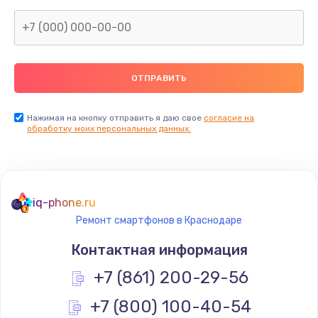
1600 руб.
Заказать
Замена термопасты
990 руб.
Заказать
Нажимая на кнопку отправить я даю свое
согласие на
обработку моих персональных данных.
Замена контроллера питания
1490 руб.
Заказать
iq-phone.ru
Ремонт смартфонов в Краснодаре
Замена южного моста
Контактная информация
2300 руб.
+7 (861) 200-29-56
Заказать
+7 (800) 100-40-54
Замена вебкамеры