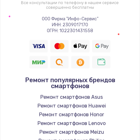
1400 руб.
Все консультации по телефону в нашем сервисе
совершенно бесплатны
Заказать
ООО Фирма "Инфо-Сервис"
ИНН: 2309017170
Восстановление цепи питания, пайка
ОГРН: 1022301431558
880 руб.
Заказать
Программный ремонт/прошивка
390 руб.
Ремонт популярных брендов
Заказать
смартфонов
Ремонт смартфонов Asus
Замена Bluetooth/Wi-Fi модуля
Ремонт смартфонов Huawei
800 руб.
Ремонт смартфонов Honor
Заказать
Ремонт смартфонов Lenovo
Ремонт смартфонов Meizu
Замена картридера