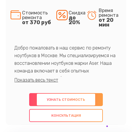
Время
Стоимость
Скидка
ремонта
до
ремонта
от 20
от 370 руб
20%
мин
Добро пожаловать в наш сервис по ремонту
ноутбуков в Москве. Мы специализируемся на
восстановлении ноутбуков марки Aser. Наша
команда включает в себя опытных
профессионалов с обширными знаниями и
многолетним опытом в данной области. Мы
предлагаем быстрый и качественный ремонт с
УЗНАТЬ СТОИМОСТЬ
использованием оригинальных компонентов, а
также гарантируем качество всех
КОНСУЛЬТАЦИЯ
проведенных работ. Наша цель - предоставить
клиентам надежное и профессиональное