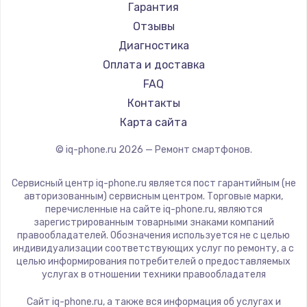
Ремонт смартфонов Acer
Irbis
Гарантия
Замена видеокарты
Ремонт смартфонов HP
Kyocera
Отзывы
1600 руб.
Ремонт смартфонов Poco
LeEco
Диагностика
Заказать
Ремонт смартфонов HTC
OnePlus
Оплата и доставка
Ремонт смартфонов Blackmagic
teXet
FAQ
Ремонт разъема питания
Ремонт смартфонов Nothing
Motorola
Контакты
880 руб.
Ремонт смартфонов iQOO
Prestigio
Карта сайта
Заказать
Vertex
© iq-phone.ru
2026
— Ремонт смартфонов.
Microsoft
Замена видеочипа
Sharp
Сервисный центр iq-phone.ru является пост гарантийным (не
2745 руб.
Elephone
авторизованным) сервисным центром. Торговые марки,
перечисленные на сайте iq-phone.ru, являются
BlackView
Заказать
зарегистрированным товарными знаками компаний
Google
правообладателей. Обозначения используется не с целью
индивидуализации соответствующих услуг по ремонту, а с
Замена северного моста
Vertu
целью информирования потребителей о предоставляемых
Tp-Link
2600 руб.
услугах в отношении техники правообладателя
Hisense
Заказать
Сайт iq-phone.ru, а также вся информация об услугах и