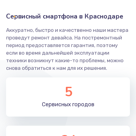
2400 руб.
Заказать
Сервисный смартфона в Краснодаре
Ремонт системной платы
Аккуратно, быстро и качественно наши мастера
проведут ремонт девайса. На постремонтный
1600 руб.
период предоставляется гарантия, поэтому
Заказать
если во время дальнейшей эксплуатации
техники возникнут какие-то проблемы, можно
Снятие системных ошибок/программный ремонт
снова обратиться к нам для их решения.
1400 руб.
Заказать
5
Ремонт разъема SIM-карты
Сервисных
городов
880 руб.
Заказать
Модернизация