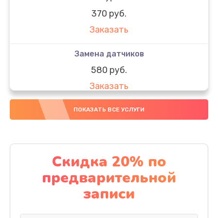
370 руб.
Заказать
Замена датчиков
580 руб.
Заказать
Комплексная чистка
ПОКАЗАТЬ ВСЕ УСЛУГИ
800 руб.
Заказать
Скидка 20% по
Замена дисплея (экрана)
предварительной
2000 руб.
записи
Заказать