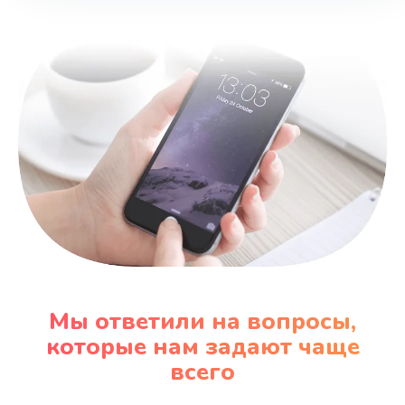
Замена шнура
600 руб.
Заказать
Замена датчика
480 руб.
Заказать
Замена кнопки
450 руб.
Заказать
Мы ответили на вопросы,
Настройка
которые нам задают чаще
600 руб.
всего
Заказать