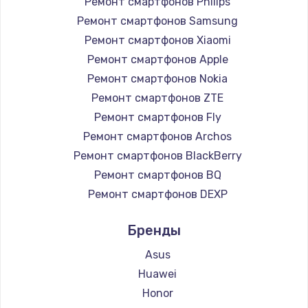
Ремонт смартфонов Philips
890 руб.
Ремонт смартфонов Samsung
Заказать
Ремонт смартфонов Xiaomi
Ремонт смартфонов Apple
Замена микросхемы NFC
Ремонт смартфонов Nokia
1100 руб.
Ремонт смартфонов ZTE
Заказать
Ремонт смартфонов Fly
Ремонт смартфонов Archos
Замена шим-контроллера
Ремонт смартфонов BlackBerry
3900 руб.
Ремонт смартфонов BQ
Ремонт смартфонов DEXP
Заказать
Ремонт смартфонов Digma
Бренды
Настройка Wi-Fi
Ремонт смартфонов Ginzzu
Ремонт смартфонов Highscreen
1030 руб.
Asus
Ремонт смартфонов Irbis
Huawei
Заказать
Ремонт смартфонов Kyocera
Honor