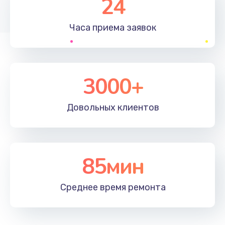
24
1830 руб.
Часа приема
заявок
Заказать
Устранение ошибок
2000 руб.
3000+
Заказать
Довольных
клиентов
Ремонт после залития
2100 руб.
Заказать
85мин
Ремонт электроплаты
Среднее время
ремонта
1400 руб.
Заказать