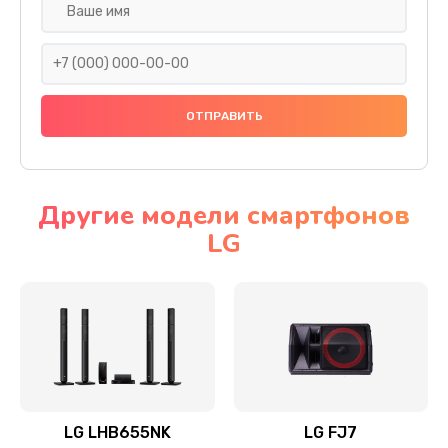
Ремонт платы электроники
1400 руб.
Заказать
Прошивка
1500 руб.
Заказать
Другие модели смартфонов
LG
Ремонт механики привода
1500 руб.
Заказать
Ремонт / замена кнопок, клавиш, индикаторов,
разъемов
1550 руб.
LG LHB655NK
LG FJ7
Заказать