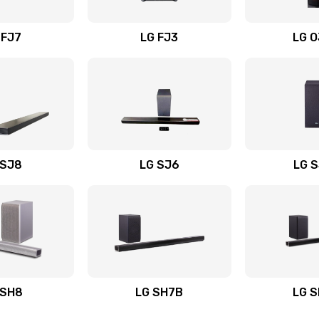
вания
30 мин
2 года
 FJ7
LG FJ3
LG 
50 мин
1 год
40 мин
1 год
60 мин
2 года
 SJ8
LG SJ6
LG 
ьного
60 мин
2 года
60 мин
3 года
авления
30 мин
3 года
 SH8
LG SH7B
LG 
20 мин
3 года