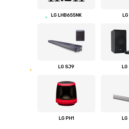
Восстановление после заклини
LG LHB655NK
LG
Восстановление после залития
Замена фильтра
Ремонт корпуса
LG SJ9
LG
Полная профилактика вертикал
пылесоса
Пайка конденсаторов
Ремонт электронного блока упр
LG PH1
LG
Ремонт или замена двигателя