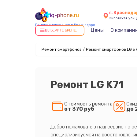
г. Краснода
iq-phone.ru
Зиповская улица
Ремонт смартфонов в Краснодаре
Цены
О компани
ВЫБЕРИТЕ БРЕНД
Ремонт смартфонов
/
Ремонт смартфонов LG в
Ремонт LG K71
Стоимость ремонта
Ски
от 370 руб
до 
Добро пожаловать в наш сервис по ре
специализируемся на восстановлении