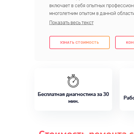
включает в себя опытных профессион
многолетним опытом в данной област
качественный ремонт с использовани
гарантируем качество всех проведенн
клиентам надежное и профессиональн
УЗНАТЬ СТОИМОСТЬ
КОН
потребности наилучшим образом. Не 
сейчас!
Бесплатная диагностика за 30
Рабо
мин.