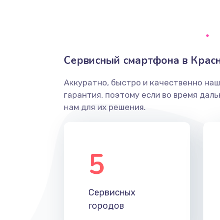
Ремонт системной платы
Снятие системных ошибок/про
Сервисный смартфона в Крас
ремонт
Аккуратно, быстро и качественно на
Ремонт разъема SIM-карты
гарантия, поэтому если во время дал
нам для их решения.
Модернизация
Устранение ошибок
5
Ремонт после залития
Сервисных
Ремонт электроплаты
городов