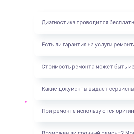
Замена динамика
Диагностика проводится бесплат
Замена корпуса
Замена аккумулятора
Есть ли гарантия на услуги ремон
Замена разъема
Стоимость ремонта может быть и
Ремонт платы
Какие документы выдает сервисны
Не включается
Нет звука
При ремонте используются оригин
Не видит флешку
Возможен ли срочный ремонт? Мог