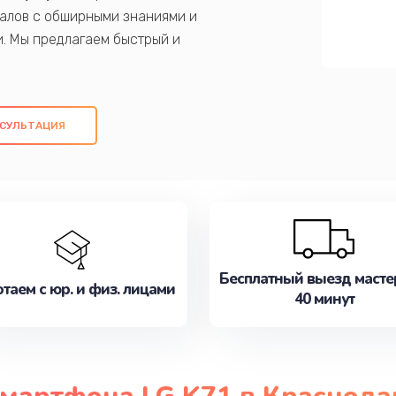
алов с обширными знаниями и
и. Мы предлагаем быстрый и
ем оригинальных компонентов, а также
ых работ. Наша цель - предоставить
ое обслуживание, удовлетворяя их
СУЛЬТАЦИЯ
медлите записаться на ремонт уже
Бесплатный выезд масте
таем с юр. и физ. лицами
40 минут