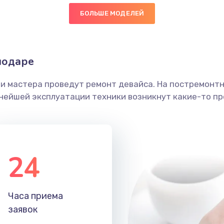
БОЛЬШЕ МОДЕЛЕЙ
50 мин
2 года
граммный
20 мин
3 года
нодаре
ши мастера проведут ремонт девайса. На постремонт
50 мин
1 год
ьнейшей эксплуатации техники возникнут какие-то пр
30 мин
3 года
30 мин
1 год
24
60 мин
1 год
Часа приема
20 мин
1 год
заявок