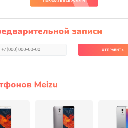
ПОКАЗАТЬ ВСЕ УСЛУГИ
30 мин
3 года
50 мин
3 года
редварительной записи
а
40 мин
3 года
40 мин
1 год
30 мин
2 года
тфонов Meizu
50 мин
3 года
 телефона
50 мин
1 год
она
30 мин
3 года