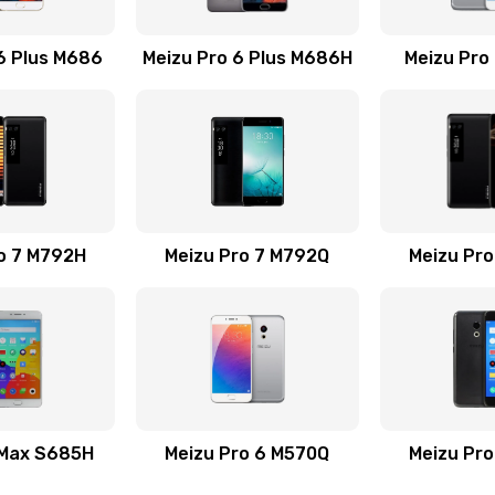
60 мин
1 год
6 Plus M686
Meizu Pro 6 Plus M686H
Meizu Pro
 телефона
60 мин
2 года
20 мин
3 года
o 7 M792H
Meizu Pro 7 M792Q
20 мин
1 год
Meizu Pr
на
40 мин
1 год
ефона
30 мин
1 год
50 мин
2 года
 Max S685H
Meizu Pro 6 M570Q
Meizu Pr