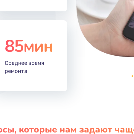
ефона
60 мин
1 год
ефона
40 мин
2 года
85мин
60 мин
2 года
Среднее время
ремонта
осы, которые нам задают чащ