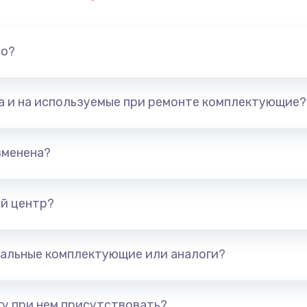
но?
та и на используемые при ремонте комплектующие?
зменена?
й центр?
альные комплектующие или аналоги?
у при нем присутствовать?