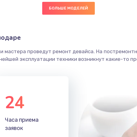
телефона
20 мин
3 года
БОЛЬШЕ МОДЕЛЕЙ
а
40 мин
1 год
нодаре
40 мин
1 год
ши мастера проведут ремонт девайса. На постремонт
ьнейшей эксплуатации техники возникнут какие-то пр
60 мин
3 года
она
40 мин
1 год
24
она
60 мин
1 год
60 мин
3 года
Часа приема
заявок
40 мин
2 года