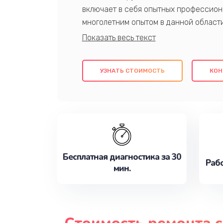
включает в себя опытных профессион
многолетним опытом в данной област
качественный ремонт с использовани
гарантируем качество всех проведенн
клиентам надежное и профессиональн
УЗНАТЬ СТОИМОСТЬ
КОН
потребности наилучшим образом. Не 
сейчас!
Бесплатная диагностика за 30
Рабо
мин.