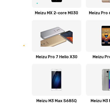
Замена стекла камеры телефона
Meizu MX 2-core M030
Meizu Pro 
Чистка в ультразвуковой ванне
Перепрошивка программатором
телефона
Meizu Pro 7 Helio X30
Перепрошивка телефона
Meizu Pr
Замена экрана/дисплея телефо
Замена тачскрина/сенсора тел
Замена матрицы телефона
Meizu M3 Max S685Q
Meizu M3