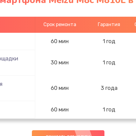
смартфона Meizu M8c M810L в
Срок ремонта
Гарантия
60 мин
1 год
ощадки
30 мин
1 год
я
60 мин
3 года
60 мин
1 год
лефона
30 мин
1 год