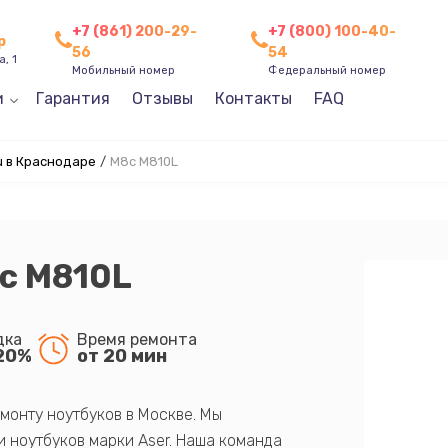
+7 (861) 200-29-
+7 (800) 100-40-
р
56
54
, 1
Мобильный номер
Федеральный номер
и
Гарантия
Отзывы
Контакты
FAQ
u в Краснодаре
/
M8c M810L
c M810L
дка
Время ремонта
20%
от 20 мин
монту ноутбуков в Москве. Мы
 ноутбуков марки Aser. Наша команда