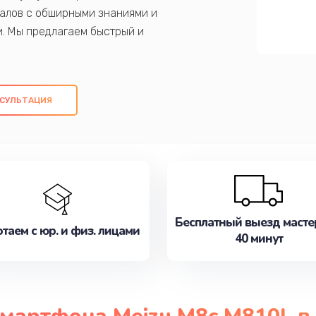
алов с обширными знаниями и
и. Мы предлагаем быстрый и
ем оригинальных компонентов, а также
ых работ. Наша цель - предоставить
ое обслуживание, удовлетворяя их
СУЛЬТАЦИЯ
медлите записаться на ремонт уже
Бесплатный выезд масте
таем с юр. и физ. лицами
40 минут