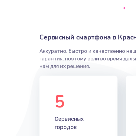
Замена аккумулятора/батареи 
Замена гнезда зарядки телефон
Сервисный смартфона в Крас
Ремонт корпуса телефона
Аккуратно, быстро и качественно на
Замена динамика (с расклейкой)
гарантия, поэтому если во время дал
телефона
нам для их решения.
Замена разъема питания телеф
5
Замена антенного модуля телеф
Замена Wi-Fi модуля телефона
Сервисных
городов
Замена кнопки Home телефона