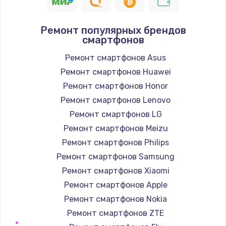
880 руб.
Заказать
Ремонт популярных брендов
смартфонов
Ремонт кнопки питания
550 руб.
Ремонт смартфонов Asus
Ремонт смартфонов Huawei
Заказать
Ремонт смартфонов Honor
Ремонт динамика
Ремонт смартфонов Lenovo
550 руб.
Ремонт смартфонов LG
Ремонт смартфонов Meizu
Заказать
Ремонт смартфонов Philips
Ремонт микрофона
Ремонт смартфонов Samsung
550 руб.
Ремонт смартфонов Xiaomi
Ремонт смартфонов Apple
Заказать
Ремонт смартфонов Nokia
Замена разъема питания
Ремонт смартфонов ZTE
880 руб.