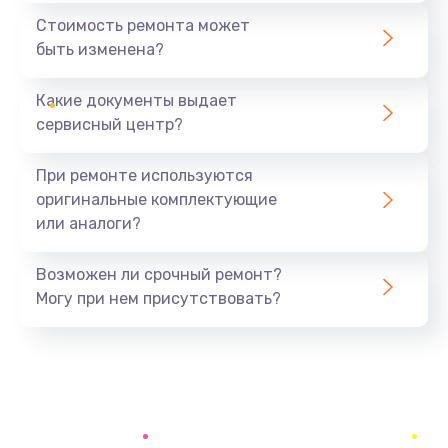
550 руб.
Стоимость ремонта может
быть изменена?
Заказать
Какие документы выдает
Замена разъема SIM-карты
сервисный центр?
880 руб.
Заказать
При ремонте используются
оригинальные комплектующие
Ремонт аккумулятора
или аналоги?
550 руб.
Заказать
Возможен ли срочный ремонт?
Могу при нем присутствовать?
Замена микросхемы питания
1100 руб.
Заказать
Ремонт микросхемы Wi-Fi