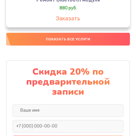
880 руб.
Заказать
Замена микросхемы Wi-Fi
ПОКАЗАТЬ ВСЕ УСЛУГИ
1100 руб.
Заказать
Ремонт антенны
Скидка 20% по
880 руб.
предварительной
Заказать
записи
Ремонт вибромотора
550 руб.
Заказать
Ремонт SIM-карты