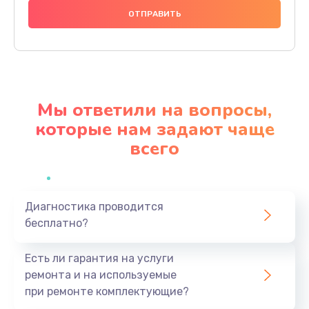
550 руб.
Заказать
Замена Bluetooth модуля
880 руб.
Мы ответили на вопросы,
Заказать
которые нам задают чаще
всего
Замена SIM-карты
550 руб.
Заказать
Диагностика проводится
бесплатно?
Замена микросхемы GPS
1100 руб.
Есть ли гарантия на услуги
Заказать
ремонта и на используемые
при ремонте комплектующие?
Замена вибромотора