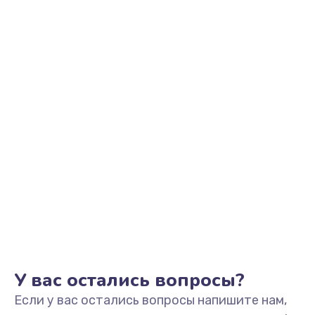
1100 руб.
Заказать
Замена микросхемы NFC
1100 руб.
Заказать
Замена микросхемы управления
1100 руб.
Заказать
Замена микросхемы зарядки
1100 руб.
Заказать
У вас остались вопросы?
Если у вас остались вопросы напишите нам,
Ремонт мембраны