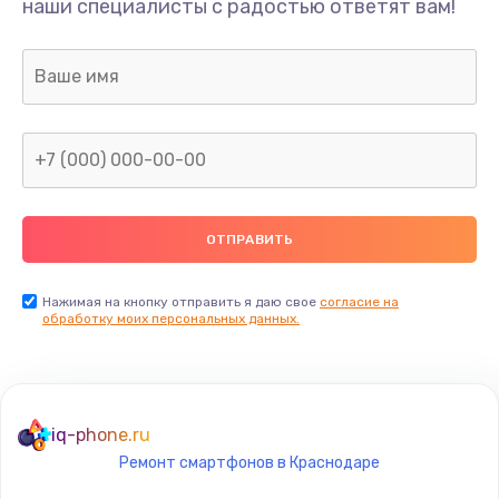
наши специалисты с радостью ответят вам!
550 руб.
Заказать
Ремонт экрана
1100 руб.
Заказать
Замена кнопки питания
550 руб.
Заказать
Нажимая на кнопку отправить я даю свое
согласие на
обработку моих персональных данных.
Замена NFC модуля
880 руб.
Заказать
iq-phone.ru
Ремонт смартфонов в Краснодаре
Ремонт микросхемы NFC