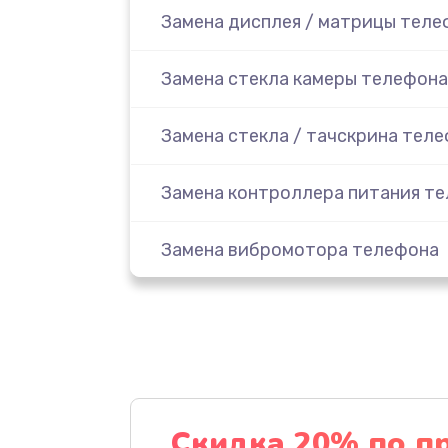
Замена дисплея / матрицы теле
Замена стекла камеры телефона
Замена стекла / тачскрина тел
Замена контроллера питания т
Замена вибромотора телефона
Замена разъема наушников тел
Замена аудиокодека телефона
Замена микросхем питания тел
Скидка 20% по п