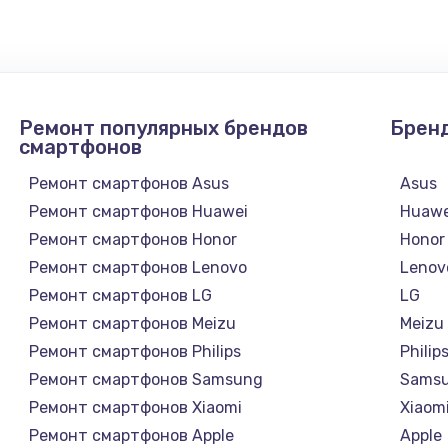
 телефона
2281 руб.
Заказ
она
228 руб.
Заказ
Ремонт популярных брендов
Брен
она
270 руб.
Заказ
смартфонов
Ремонт смартфонов Asus
Asus
417 руб.
Заказ
Ремонт смартфонов Huawei
Huawe
Ремонт смартфонов Honor
Honor
Ремонт смартфонов Lenovo
Lenov
Ремонт смартфонов LG
LG
Ремонт смартфонов Meizu
Meizu
Ремонт смартфонов Philips
Philip
Ремонт смартфонов Samsung
Sams
Ремонт смартфонов Xiaomi
Xiaom
Ремонт смартфонов Apple
Apple