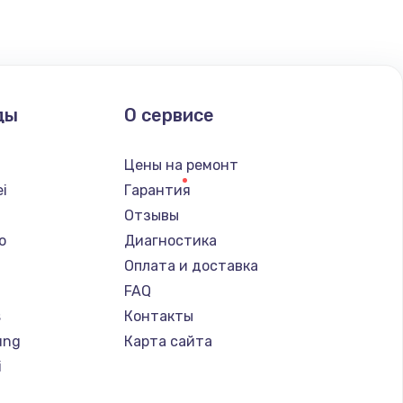
ать
ать
ды
О сервисе
ать
Цены на ремонт
ать
i
Гарантия
Отзывы
o
Диагностика
Оплата и доставка
FAQ
s
Контакты
ung
Карта сайта
i