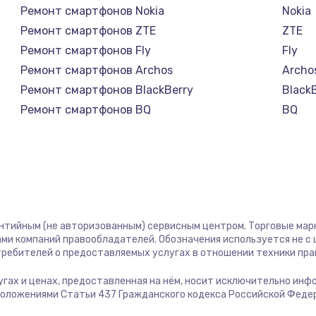
Ремонт смартфонов Nokia
Nokia
Ремонт смартфонов ZTE
ZTE
Ремонт смартфонов Fly
Fly
Ремонт смартфонов Archos
Archo
Ремонт смартфонов BlackBerry
Black
Ремонт смартфонов BQ
BQ
Ремонт смартфонов DEXP
DEXP
Ремонт смартфонов Digma
Digm
Ремонт смартфонов Ginzzu
Ginzz
Ремонт смартфонов Highscreen
Highs
Ремонт смартфонов Irbis
Irbis
антийным (не авторизованным) сервисным центром. Торговые марки
Ремонт смартфонов Kyocera
Kyoce
ми компаний правообладателей. Обозначения используется не 
Ремонт смартфонов LeEco
LeEco
отребителей о предоставляемых услугах в отношении техники пр
Ремонт смартфонов teXet
teXet
лугах и ценах, предоставленная на нём, носит исключительно инф
Ремонт смартфонов Motorola
Motor
положениями Статьи 437 Гражданского кодекса Российской Феде
Ремонт смартфонов Prestigio
Presti