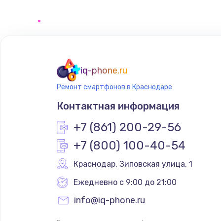
Восстановление цепей питания
Замена кнопки включения телеф
Замена кнопок громкости телеф
iq-phone.ru
Ремонт смартфонов в Краснодаре
Ремонт телефона после воды
Контактная информация
+7 (861) 200-29-56
+7 (800) 100-40-54
Краснодар
,
 Зиповская улица, 1
Ежедневно с 9:00 до 21:00
info@iq-phone.ru