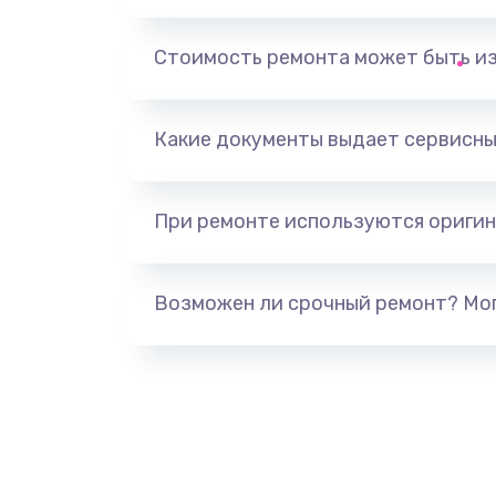
Замена держателя SIM-карты т
Стоимость ремонта может быть и
Ультразвуковая чистка телефон
Какие документы выдает сервисны
Замена USB-разъема (micro-usb)
телефона
При ремонте используются оригин
Замена аудио разъема телефон
Возможен ли срочный ремонт? Мог
Замена разъема/гнезда зарядки
телефона
Замена задней крышки телефон
Замена корпуса телефона