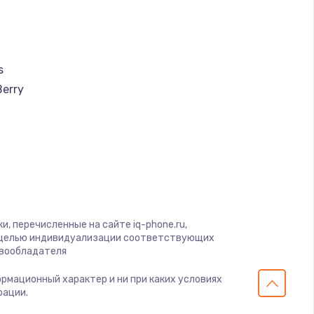
s
Berry
a
u
creen
, перечисленные на сайте iq-phone.ru,
ra
с целью индивидуализации соответствующих
авообладателя
ормационный характер и ни при каких условиях
ola
рации.
gio