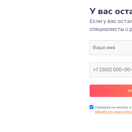
У вас ос
293 руб.
Заказ
Если у вас оста
специалисты с 
709 руб.
Заказ
529 руб.
Заказ
она
709 руб.
Заказ
а
812 руб.
Заказ
318 руб.
Заказ
Нажимая на кнопку о
обработку моих перс
й платы
908 руб.
Заказ