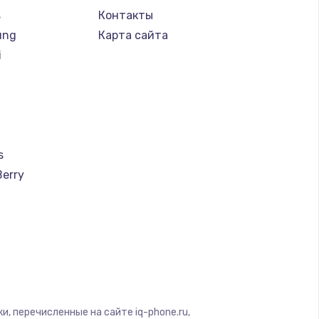
s
Контакты
ung
Карта сайта
i
s
Berry
a
u
creen
, перечисленные на сайте iq-phone.ru,
ra