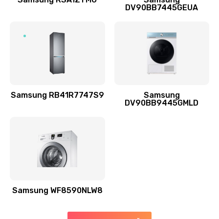
DV90BB7445GEUA
Заказать
Ремонт выходных цепей усиления (для активных
сабвуферов)
1300 руб.
Заказать
Samsung RB41R7747S9
Samsung
DV90BB9445GMLD
Ремонт предварительных цепей усиления (для
активных сабвуферов)
1200 руб.
Заказать
Ремонт после залития
2100 руб.
Samsung WF8590NLW8
Заказать