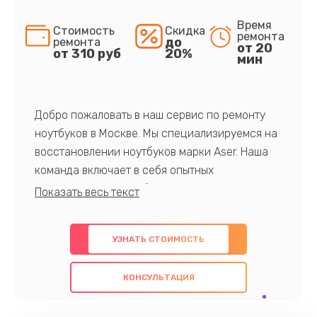
Время
Стоимость
Скидка
ремонта
до
ремонта
от 20
от 310 руб
20%
мин
Добро пожаловать в наш сервис по ремонту
ноутбуков в Москве. Мы специализируемся на
восстановлении ноутбуков марки Aser. Наша
команда включает в себя опытных
профессионалов с обширными знаниями и
многолетним опытом в данной области. Мы
предлагаем быстрый и качественный ремонт с
УЗНАТЬ СТОИМОСТЬ
использованием оригинальных компонентов, а
также гарантируем качество всех
КОНСУЛЬТАЦИЯ
проведенных работ. Наша цель - предоставить
клиентам надежное и профессиональное