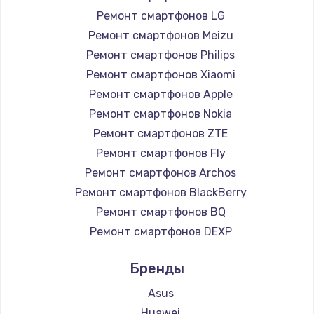
Ремонт смартфонов LG
Чистка от пыли
Ремонт смартфонов Meizu
990 руб.
Ремонт смартфонов Philips
Заказать
Ремонт смартфонов Xiaomi
Ремонт смартфонов Apple
Замена жесткого диска
Ремонт смартфонов Nokia
875 руб.
Ремонт смартфонов ZTE
Заказать
Ремонт смартфонов Fly
Ремонт смартфонов Archos
Установка драйверов
Ремонт смартфонов BlackBerry
875 руб.
Ремонт смартфонов BQ
Заказать
Ремонт смартфонов DEXP
Ремонт смартфонов Digma
Замена вебкамеры
Бренды
Ремонт смартфонов Ginzzu
1490 руб.
Ремонт смартфонов Highscreen
Asus
Заказать
Ремонт смартфонов Irbis
Huawei