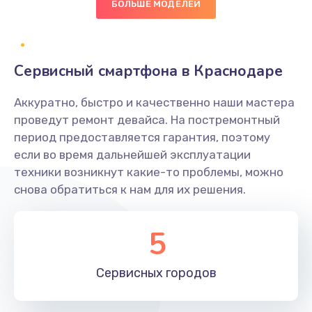
БОЛЬШЕ МОДЕЛЕЙ
Замена диффузора динамика
1400 руб.
Заказать
Сервисный смартфона в Краснодаре
Замена платы брелка
Аккуратно, быстро и качественно наши мастера
900 руб.
проведут ремонт девайса. На постремонтный
период предоставляется гарантия, поэтому
Заказать
если во время дальнейшей эксплуатации
техники возникнут какие-то проблемы, можно
Простой ремонт основной платы
снова обратиться к нам для их решения.
2400 руб.
Заказать
5
Восстановление после попадания влаги
Сервисных
городов
2800 руб.
Заказать