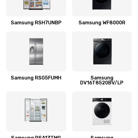
Замена подводящих проводов
Samsung RSH7UNBP
Samsung WF8000R
880 руб.
Заказать
Замена голосовой катушки/перемотка динамика
880 руб.
Заказать
Samsung RSG5FUMH
Samsung
DV16T8520BV/LP
Выход из строя электронных деталей
вследствие перегрева
880 руб.
Заказать
Ремонт динамиков
1400 руб.
Samsung RSA1ZTMG
Samsung