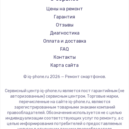
Заказать
Ремонт смартфонов Land Rover
Highscreen
Цены на ремонт
Ремонт смартфонов Acer
Irbis
Замена шим-контроллера
Гарантия
Ремонт смартфонов HP
Kyocera
Отзывы
3900 руб.
Ремонт смартфонов Poco
LeEco
Диагностика
Заказать
Ремонт смартфонов HTC
OnePlus
Оплата и доставка
Ремонт смартфонов Blackmagic
teXet
FAQ
Настройка Wi-Fi
Ремонт смартфонов Nothing
Motorola
Контакты
1040 руб.
Ремонт смартфонов iQOO
Prestigio
Карта сайта
Заказать
Vertex
© iq-phone.ru
2026
— Ремонт смартфонов.
Microsoft
Ремонт петель крышки
Sharp
Сервисный центр iq-phone.ru является пост гарантийным (не
1195 руб.
Elephone
авторизованным) сервисным центром. Торговые марки,
перечисленные на сайте iq-phone.ru, являются
Заказать
BlackView
зарегистрированным товарными знаками компаний
Google
правообладателей. Обозначения используется не с целью
Замена динамиков
индивидуализации соответствующих услуг по ремонту, а с
Vertu
целью информирования потребителей о предоставляемых
1350 руб.
Tp-Link