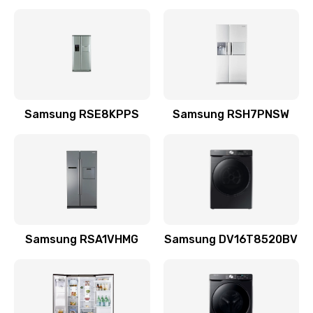
Замена датчика
570 руб.
Заказать
Замена шнура
Samsung RSE8KPPS
Samsung RSH7PNSW
370 руб.
Заказать
Ремонт электроплаты
1400 руб.
Заказать
Samsung RSA1VHMG
Samsung DV16T8520BV
Замена центрирующей шайбы динамика
880 руб.
Заказать