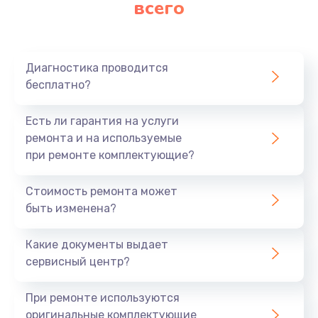
всего
Заказать
Ремонт платы картоприемника
1000 руб.
Диагностика проводится
бесплатно?
Заказать
Есть ли гарантия на услуги
Восстановление/замена диффузора
ремонта и на используемые
1400 руб.
при ремонте комплектующие?
Заказать
Стоимость ремонта может
быть изменена?
Ремонт платы усилителя
1200 руб.
Какие документы выдает
Заказать
сервисный центр?
Ремонт платы блока питания
При ремонте используются
800 руб.
оригинальные комплектующие