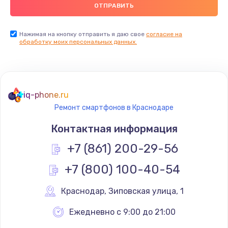
900 руб.
Заказать
Нажимая на кнопку отправить я даю свое
согласие на
обработку моих персональных данных.
Ремонт цепей питания
2500 руб.
Заказать
iq-phone.ru
Ремонт смартфонов в Краснодаре
Замена видеокарты
Контактная информация
1795 руб.
+7 (861) 200-29-56
Заказать
+7 (800) 100-40-54
Ремонт разъема питания
1120 руб.
Краснодар
,
 Зиповская улица, 1
Заказать
Ежедневно с 9:00 до 21:00