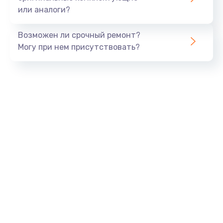
или аналоги?
Заказать
Возможен ли срочный ремонт?
Тюнинг динамиков
Могу при нем присутствовать?
4900 руб.
Заказать
Ремонт криптомодуля
1100 руб.
Заказать
Ремонт (замена) кнопок, индикаторов, разъемов
1000 руб.
Заказать
Программный ремонт/прошивка