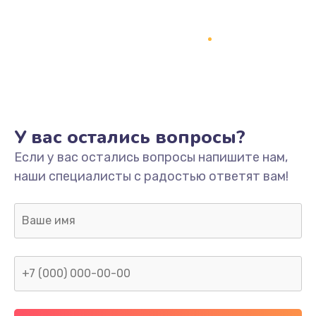
1500 руб.
Заказать
Ремонт системной платы
1700 руб.
Заказать
У вас остались вопросы?
Модернизация
Если у вас остались вопросы напишите нам,
2100 руб.
наши специалисты с радостью ответят вам!
Заказать
Устранение ошибок
2000 руб.
Заказать
Ремонт пищалок(твитеров)