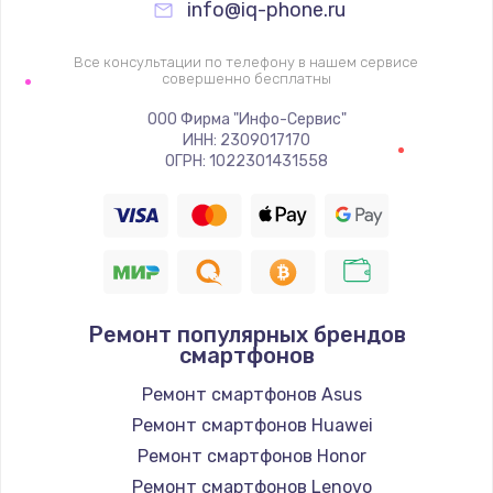
info@iq-phone.ru
Замена видеочипа
2745 руб.
Все консультации по телефону в нашем сервисе
совершенно бесплатны
Заказать
ООО Фирма "Инфо-Сервис"
Настройка BIOS
ИНН: 2309017170
ОГРН: 1022301431558
910 руб.
Заказать
Ремонт подсветки
1150 руб.
Ремонт популярных брендов
Заказать
смартфонов
Ремонт смартфонов Asus
Настройка ОС
Ремонт смартфонов Huawei
1320 руб.
Ремонт смартфонов Honor
Заказать
Ремонт смартфонов Lenovo