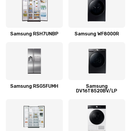
880 руб.
Заказать
Замена подводящих проводов
Samsung RSH7UNBP
Samsung WF8000R
880 руб.
Заказать
Замена голосовой катушки/перемотка динамика
880 руб.
Заказать
Samsung RSG5FUMH
Samsung
DV16T8520BV/LP
Выход из строя электронных деталей
вследствие перегрева
880 руб.
Заказать