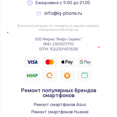
Заказать
Ежедневно с 9:00 до 21:00
info@iq-phone.ru
Замена видеочипа
2745 руб.
Все консультации по телефону в нашем сервисе
совершенно бесплатны
Заказать
ООО Фирма "Инфо-Сервис"
Настройка BIOS
ИНН: 2309017170
ОГРН: 1022301431558
910 руб.
Заказать
Ремонт подсветки
1150 руб.
Ремонт популярных брендов
Заказать
смартфонов
Ремонт смартфонов Asus
Настройка ОС
Ремонт смартфонов Huawei
1320 руб.