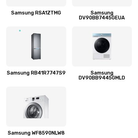
Ремонт динамиков
1400 руб.
Samsung RSA1ZTMG
Samsung
DV90BB7445GEUA
Заказать
Ремонт выходных цепей усиления (для активных
сабвуферов)
1300 руб.
Заказать
Samsung RB41R7747S9
Samsung
DV90BB9445GMLD
Ремонт предварительных цепей усиления (для
активных сабвуферов)
1200 руб.
Заказать
Ремонт после залития
2100 руб.
Samsung WF8590NLW8