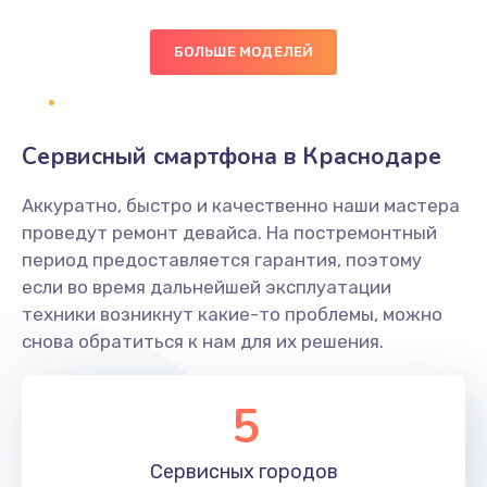
Заказать
БОЛЬШЕ МОДЕЛЕЙ
Замена диффузора динамика
1400 руб.
Заказать
Сервисный смартфона в Краснодаре
Замена платы брелка
Аккуратно, быстро и качественно наши мастера
900 руб.
проведут ремонт девайса. На постремонтный
период предоставляется гарантия, поэтому
Заказать
если во время дальнейшей эксплуатации
техники возникнут какие-то проблемы, можно
Простой ремонт основной платы
снова обратиться к нам для их решения.
2400 руб.
Заказать
5
Восстановление после попадания влаги
Сервисных
городов
2800 руб.