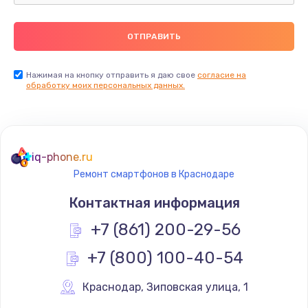
Ремонт пищалок(твитеров)
900 руб.
Заказать
Нажимая на кнопку отправить я даю свое
согласие на
обработку моих персональных данных.
Ремонт цепей питания
2500 руб.
Заказать
iq-phone.ru
Ремонт смартфонов в Краснодаре
Замена видеокарты
Контактная информация
1795 руб.
+7 (861) 200-29-56
Заказать
+7 (800) 100-40-54
Ремонт разъема питания
1120 руб.
Краснодар
,
 Зиповская улица, 1