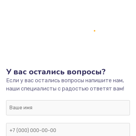
Программный ремонт/прошивка
1500 руб.
Заказать
Ремонт системной платы
1700 руб.
Заказать
У вас остались вопросы?
Модернизация
Если у вас остались вопросы напишите нам,
2100 руб.
наши специалисты с радостью ответят вам!
Заказать
Устранение ошибок
2000 руб.
Заказать