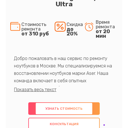
Ultra
Время
Стоимость
Скидка
ремонта
до
ремонта
от 20
от 310 руб
20%
мин
Добро пожаловать в наш сервис по ремонту
ноутбуков в Москве. Мы специализируемся на
восстановлении ноутбуков марки Aser. Наша
команда включает в себя опытных
профессионалов с обширными знаниями и
многолетним опытом в данной области. Мы
предлагаем быстрый и качественный ремонт с
УЗНАТЬ СТОИМОСТЬ
использованием оригинальных компонентов, а
также гарантируем качество всех
КОНСУЛЬТАЦИЯ
проведенных работ. Наша цель - предоставить