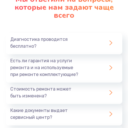
которые нам задают чаще
1200 руб.
всего
Заказать
Ремонт платы картоприемника
1000 руб.
Диагностика проводится
бесплатно?
Заказать
Есть ли гарантия на услуги
Восстановление/замена диффузора
ремонта и на используемые
1400 руб.
при ремонте комплектующие?
Заказать
Стоимость ремонта может
быть изменена?
Ремонт платы усилителя
1200 руб.
Какие документы выдает
Заказать
сервисный центр?