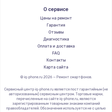
Ремонт смартфонов Hisense
Digma
1450 руб.
О сервисе
Ремонт смартфонов Nubia
Ginzzu
Заказать
Ремонт смартфонов Land Rover
Highscreen
Цены на ремонт
Ремонт смартфонов Acer
Irbis
Замена шим-контроллера
Гарантия
Ремонт смартфонов HP
Kyocera
Отзывы
3900 руб.
Ремонт смартфонов Poco
LeEco
Диагностика
Заказать
Ремонт смартфонов HTC
OnePlus
Оплата и доставка
Ремонт смартфонов Blackmagic
teXet
FAQ
Настройка Wi-Fi
Ремонт смартфонов Nothing
Motorola
Контакты
1040 руб.
Ремонт смартфонов iQOO
Prestigio
Карта сайта
Заказать
Vertex
© iq-phone.ru
2026
— Ремонт смартфонов.
Microsoft
Ремонт петель крышки
Sharp
Сервисный центр iq-phone.ru является пост гарантийным (не
1195 руб.
Elephone
авторизованным) сервисным центром. Торговые марки,
перечисленные на сайте iq-phone.ru, являются
Заказать
BlackView
зарегистрированным товарными знаками компаний
Google
правообладателей. Обозначения используется не с целью