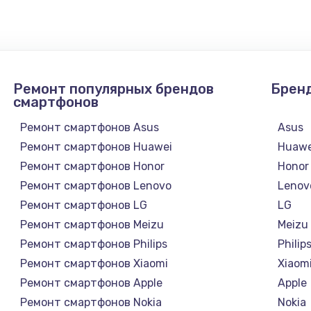
4900 руб.
Заказ
2400 руб.
Заказ
Ремонт популярных брендов
Брен
1200 руб.
Заказ
смартфонов
Ремонт смартфонов Asus
Asus
1000 руб.
Заказ
Ремонт смартфонов Huawei
Huawe
Ремонт смартфонов Honor
Honor
зора
1400 руб.
Заказ
Ремонт смартфонов Lenovo
Lenov
Ремонт смартфонов LG
LG
1200 руб.
Заказ
Ремонт смартфонов Meizu
Meizu
Ремонт смартфонов Philips
Philip
800 руб.
Заказ
Ремонт смартфонов Xiaomi
Xiaom
Ремонт смартфонов Apple
Apple
4900 руб.
Заказ
Ремонт смартфонов Nokia
Nokia