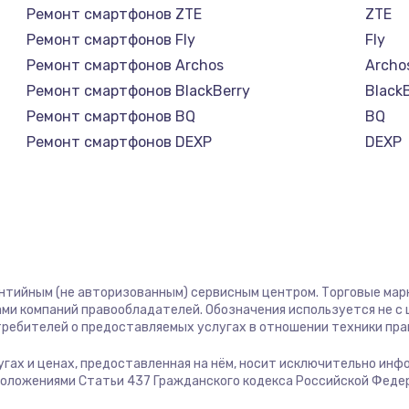
Ремонт смартфонов ZTE
ZTE
1100 руб.
Заказ
Ремонт смартфонов Fly
Fly
Ремонт смартфонов Archos
Archo
торов,
1000 руб.
Заказ
Ремонт смартфонов BlackBerry
Black
Ремонт смартфонов BQ
BQ
Ремонт смартфонов DEXP
DEXP
1500 руб.
Заказ
Ремонт смартфонов Digma
Digm
Ремонт смартфонов Ginzzu
Ginzz
1700 руб.
Заказ
Ремонт смартфонов Highscreen
Highs
Ремонт смартфонов Irbis
Irbis
2100 руб.
Заказ
Ремонт смартфонов Kyocera
Kyoce
антийным (не авторизованным) сервисным центром. Торговые марки
Ремонт смартфонов LeEco
LeEco
2000 руб.
Заказ
ми компаний правообладателей. Обозначения используется не 
Ремонт смартфонов OnePlus
OnePl
отребителей о предоставляемых услугах в отношении техники пр
Ремонт смартфонов teXet
teXet
900 руб.
Заказ
лугах и ценах, предоставленная на нём, носит исключительно инф
Ремонт смартфонов Motorola
Motor
положениями Статьи 437 Гражданского кодекса Российской Феде
Ремонт смартфонов Prestigio
Presti