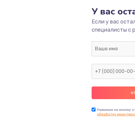
У вас ос
ы
2400 руб.
Заказ
Если у вас оста
я влаги
2800 руб.
Заказ
специалисты с 
в ТВ-
1900 руб.
Заказ
1900 руб.
Заказ
я
1400 руб.
Заказ
2900 руб.
Заказ
Нажимая на кнопку о
обработку моих перс
1800 руб.
Заказ