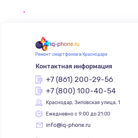
Программирование АТС
Замена корпусных элементов
Ремонт тюнера
iq-phone.ru
Ремонт смартфонов в Краснодаре
Ремонт платы картоприемника
Контактная информация
Восстановление/замена диффу
+7 (861) 200-29-56
+7 (800) 100-40-54
Ремонт платы усилителя
Краснодар
,
 Зиповская улица, 1
Ремонт платы блока питания
Ежедневно с 9:00 до 21:00
info@iq-phone.ru
Тюнинг динамиков