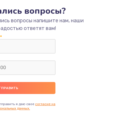
тались вопросы?
ать
лись вопросы напишите нам, наши
ать
радостью ответят вам!
ать
ать
ать
ать
тправить я даю свое
согласие на
ональных данных.
ать