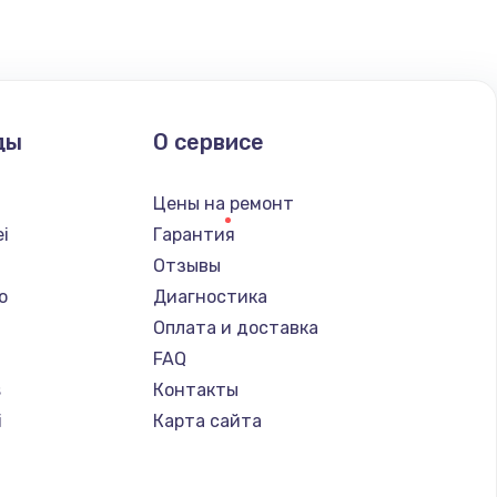
ать
ать
ды
О сервисе
ать
Цены на ремонт
ать
i
Гарантия
Отзывы
ать
o
Диагностика
Оплата и доставка
ать
FAQ
s
Контакты
ать
i
Карта сайта
ать