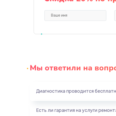
Ремонт блока питания
Замена датчика
Замена шнура
Ремонт электроплаты
Мы ответили на вопр
Замена центрирующей шайбы д
Замена подводящих проводов
Диагностика проводится бесплат
Замена голосовой катушки/пер
динамика
Есть ли гарантия на услуги ремон