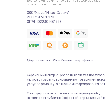
Все консультации по телефону в нашем сервисе
совершенно бесплатны
Ремонт криптомодуля
ООО Фирма "Инфо-Сервис"
ИНН: 2309017170
Ремонт (замена) кнопок, индика
ОГРН: 1022301431558
разъемов
Программный ремонт/прошивка
Ремонт системной платы
© iq-phone.ru
2026
— Ремонт смартфонов.
Модернизация
Сервисный центр iq-phone.ru является пост гар
Устранение ошибок
являются зарегистрированным товарными знака
услуг по ремонту, а с целью информирования п
Ремонт пищалок(твитеров)
Сайт iq-phone.ru, а также вся информация об ус
не является публичной офертой, определяемой 