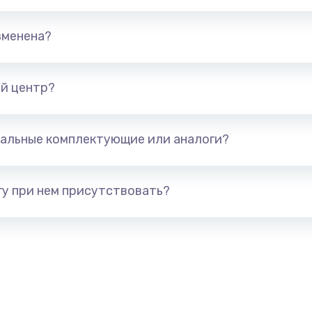
талей
880 руб.
Заказ
зменена?
1400 руб.
Заказ
й центр?
я (для
1300 руб.
Заказ
альные комплектующие или аналоги?
 усиления
1200 руб.
Заказ
у при нем присутствовать?
2100 руб.
Заказ
1400 руб.
Заказ
900 руб.
Заказ