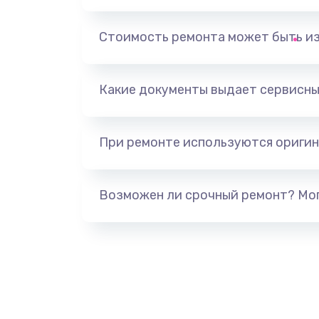
Выход из строя электронных де
вследствие перегрева
Стоимость ремонта может быть и
Ремонт динамиков
Какие документы выдает сервисны
Ремонт выходных цепей усилени
активных сабвуферов)
При ремонте используются оригин
Ремонт предварительных цепей
(для активных сабвуферов)
Возможен ли срочный ремонт? Мог
Ремонт после залития
Замена диффузора динамика
Замена платы брелка