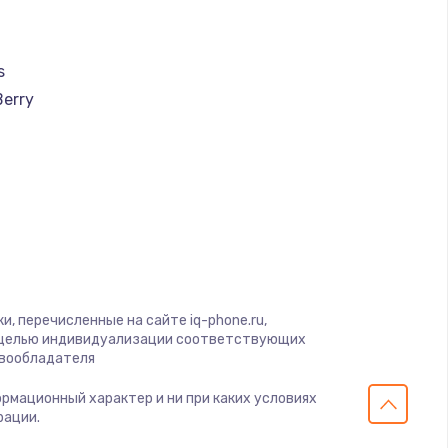
ать
s
ать
Berry
ать
a
u
ать
creen
ать
ra
, перечисленные на сайте iq-phone.ru,
ать
с целью индивидуализации соответствующих
us
авообладателя
ать
ормационный характер и ни при каких условиях
ola
рации.
gio