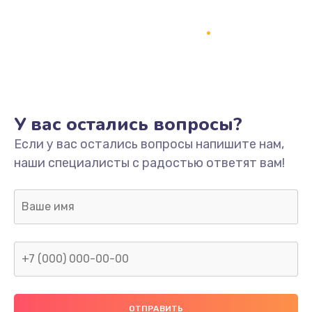
Ремонт разъема питания
745 руб.
Заказать
Замена видеокарты
У вас остались вопросы?
1600 руб.
Если у вас остались вопросы напишите нам,
Заказать
наши специалисты с радостью ответят вам!
Ремонт цепей питания
2500 руб.
Заказать
Замена жесткого диска
750 руб.