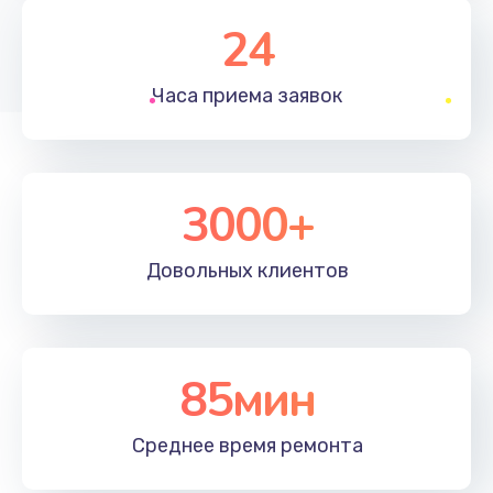
2600 руб.
24
Заказать
Часа приема
заявок
Чистка от пыли
990 руб.
Заказать
3000+
Настройка ОС
1090 руб.
Довольных
клиентов
Заказать
Ремонт подсветки
85мин
1200 руб.
Заказать
Среднее время
ремонта
Настройка BIOS