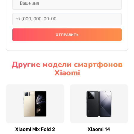
Ремонт камеры
600 руб.
Заказать
Замена разъема питания
600 руб.
Заказать
Другие модели смартфонов
Xiaomi
Замена шлейфа
600 руб.
Заказать
Ремонт мультиконтроллера
1000 руб.
Заказать
Xiaomi Mix Fold 2
Xiaomi 14