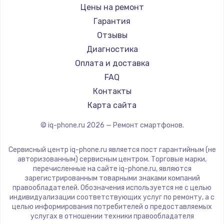
Ремонт смартфонов Land Rover
Highscreen
Цены на ремонт
Ремонт смартфонов Acer
Irbis
Гарантия
Ремонт смартфонов HP
Kyocera
Отзывы
Ремонт смартфонов Poco
LeEco
Диагностика
Ремонт смартфонов HTC
OnePlus
Оплата и доставка
Ремонт смартфонов Blackmagic
teXet
FAQ
Ремонт смартфонов Nothing
Motorola
Контакты
Ремонт смартфонов iQOO
Prestigio
Карта сайта
Vertex
© iq-phone.ru
2026
— Ремонт смартфонов.
Microsoft
Sharp
Сервисный центр iq-phone.ru является пост гарантийным (не
Elephone
авторизованным) сервисным центром. Торговые марки,
перечисленные на сайте iq-phone.ru, являются
BlackView
зарегистрированным товарными знаками компаний
Google
правообладателей. Обозначения используется не с целью
индивидуализации соответствующих услуг по ремонту, а с
Vertu
целью информирования потребителей о предоставляемых
Tp-Link
услугах в отношении техники правообладателя