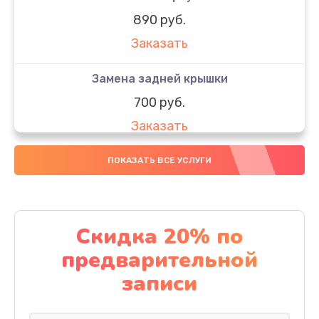
890 руб.
Заказать
Замена задней крышки
700 руб.
Заказать
Комплексная чистка
ПОКАЗАТЬ ВСЕ УСЛУГИ
900 руб.
Заказать
Скидка 20% по
Замена стекла
предварительной
1100 руб.
записи
Заказать