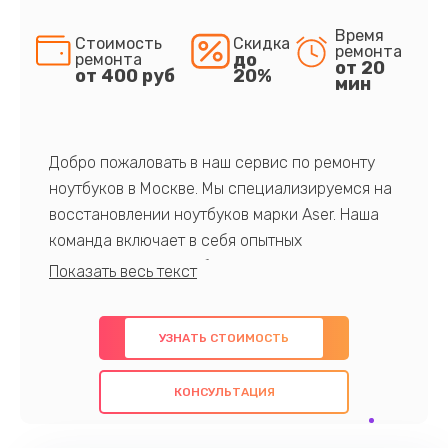
Время
Стоимость
Скидка
ремонта
до
ремонта
от 20
от 400 руб
20%
мин
Добро пожаловать в наш сервис по ремонту
ноутбуков в Москве. Мы специализируемся на
восстановлении ноутбуков марки Aser. Наша
команда включает в себя опытных
профессионалов с обширными знаниями и
многолетним опытом в данной области. Мы
предлагаем быстрый и качественный ремонт с
УЗНАТЬ СТОИМОСТЬ
использованием оригинальных компонентов, а
также гарантируем качество всех
КОНСУЛЬТАЦИЯ
проведенных работ. Наша цель - предоставить
клиентам надежное и профессиональное