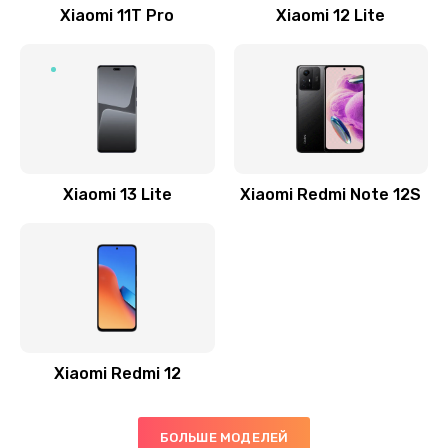
Заказать
Xiaomi 11T Pro
Xiaomi 12 Lite
Ремонт GPS-модуля
500 руб.
Заказать
Ремонт динамика
Xiaomi 13 Lite
Xiaomi Redmi Note 12S
400 руб.
Заказать
Замена дисплея
1200 руб.
Заказать
Xiaomi Redmi 12
Ремонт сим-лотка
600 руб.
БОЛЬШЕ МОДЕЛЕЙ