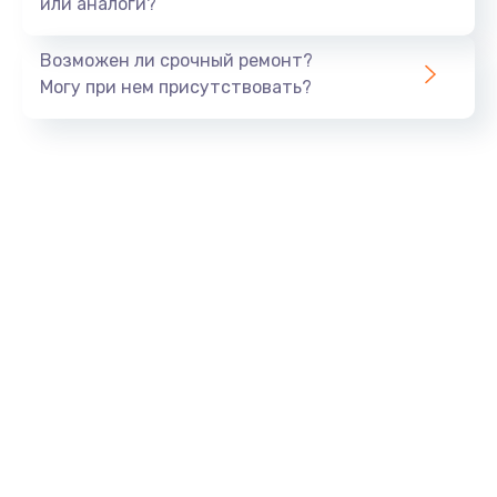
или аналоги?
Замена шлейфа матрицы
960 руб.
Возможен ли срочный ремонт?
Могу при нем присутствовать?
Заказать
Замена экрана
1145 руб.
Заказать
Замена северного моста
2600 руб.
Заказать
Замена видеочипа
2745 руб.
Заказать