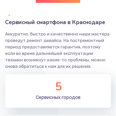
Заказать
Замена клавиатуры
Сервисный смартфона в Краснодаре
1190 руб.
Аккуратно, быстро и качественно наши мастера
Заказать
проведут ремонт девайса. На постремонтный
период предоставляется гарантия, поэтому
Замена тачпада
если во время дальнейшей эксплуатации
1330 руб.
техники возникнут какие-то проблемы, можно
снова обратиться к нам для их решения.
Заказать
Замена контроллера питания
5
1490 руб.
Заказать
Сервисных
городов
Замена южного моста