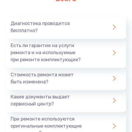
Замена микрофона
1050 руб.
Заказать
Диагностика проводится
бесплатно?
Замена оперативной памяти
890 руб.
Есть ли гарантия на услуги
ремонта и на используемые
Заказать
при ремонте комплектующие?
Замена системы охлаждения
Стоимость ремонта может
1500 руб.
быть изменена?
Заказать
Какие документы выдает
сервисный центр?
Замена термопасты
995 руб.
При ремонте используются
Заказать
оригинальные комплектующие