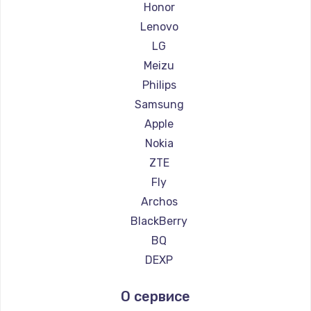
Ремонт смартфонов Kyocera
Honor
Ремонт смартфонов LeEco
Lenovo
Ремонт смартфонов OnePlus
LG
Ремонт смартфонов teXet
Meizu
Ремонт смартфонов Motorola
Philips
Ремонт смартфонов Prestigio
Samsung
Ремонт смартфонов Vertex
Apple
Ремонт смартфонов Microsoft
Nokia
Ремонт смартфонов Sharp
ZTE
Ремонт смартфонов Elephone
Fly
Ремонт смартфонов BlackView
Archos
Ремонт смартфонов Google
BlackBerry
Ремонт смартфонов Vertu
BQ
Ремонт смартфонов Tp-Link
DEXP
Ремонт смартфонов Hisense
Digma
О сервисе
Ремонт смартфонов Nubia
Ginzzu