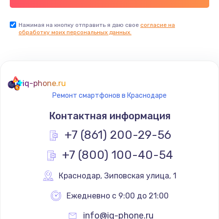
Заказать
Нажимая на кнопку отправить я даю свое
согласие на
Установка драйверов
обработку моих персональных данных.
725 руб.
Заказать
Замена вебкамеры
iq-phone.ru
Ремонт смартфонов в Краснодаре
1240 руб.
Контактная информация
Заказать
+7 (861) 200-29-56
Ремонт петель крышки
+7 (800) 100-40-54
990 руб.
Заказать
Краснодар
,
 Зиповская улица, 1
Ежедневно с 9:00 до 21:00
Настройка Wi-Fi
1060 руб.
info@iq-phone.ru